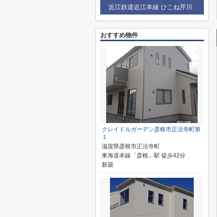
近江鉄道近江本線 ひこね芹川
おすすめ物件
クレイドルガーデン彦根市正法寺町第
１
滋賀県彦根市正法寺町
東海道本線「彦根」駅 徒歩42分
新築