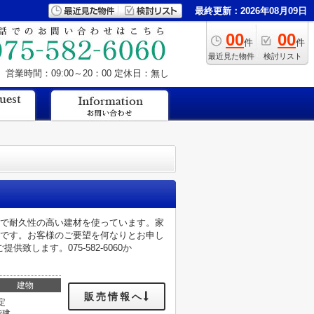
最終更新：2026年08月09日
00
00
件
件
最近見た物件
検討リスト
営業時間：09:00～20：00
定休日：無し
ので耐久性の高い建材を使っています。家
件です。お客様のご要望を何なりとお申し
します。075-582-6060か
建物
販売情報へ
定
階建