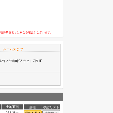
の物件所在地とは異なる場合がございます。
ｓ ルームズまで
竹ノ街道町92 ラクトC棟1F
土地面積
詳細
検討リスト
263.38㎡