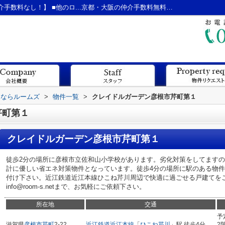
クレイドルガーデン彦根市芹町第１ ■【仲介手数料なし！】 ■他のロ...京都・大阪の仲介手数料無料の新築戸建てならルームズ
てならルームズ
>
物件一覧
>
クレイドルガーデン彦根市芹町第１
芹町第１
クレイドルガーデン彦根市芹町第１
徒歩2分の場所に彦根市立佐和山小学校があります。劣化対策をしてます
計に優しい省エネ対策物件となっています。徒歩4分の場所に駅のある物
付け下さい。近江鉄道近江本線ひこね芹川周辺で快適に過ごせる戸建てをご提供致
info@room-s.netまで、お気軽にご依頼下さい。
所在地
交通
予
滋賀県
彦根市
芹町
2-22
近江鉄道近江本線
「
ひこね芹川
」駅 徒歩4分
2