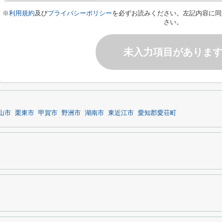
※
利用規約
及び
プライバシーポリシー
を必ずお読みください。左記内容に同
さい。
未入力項目がありま
山市
栗東市
甲賀市
野洲市
湖南市
東近江市
愛知郡愛荘町