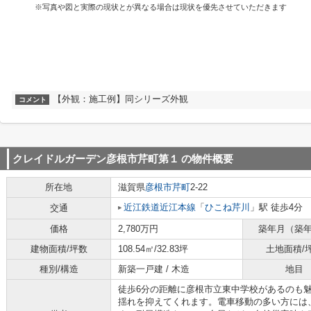
※写真や図と実際の現状とが異なる場合は現状を優先させていただきます
【外観：施工例】同シリーズ外観
コメント
クレイドルガーデン彦根市芹町第１
の物件概要
所在地
滋賀県
彦根市
芹町
2-22
近江鉄道近江本線
「
ひこね芹川
」駅 徒歩4分
交通
価格
2,780万円
築年月（築
建物面積/坪数
108.54㎡/32.83坪
土地面積/
種別/構造
新築一戸建 / 木造
地目
徒歩6分の距離に彦根市立東中学校があるのも
揺れを抑えてくれます。電車移動の多い方には