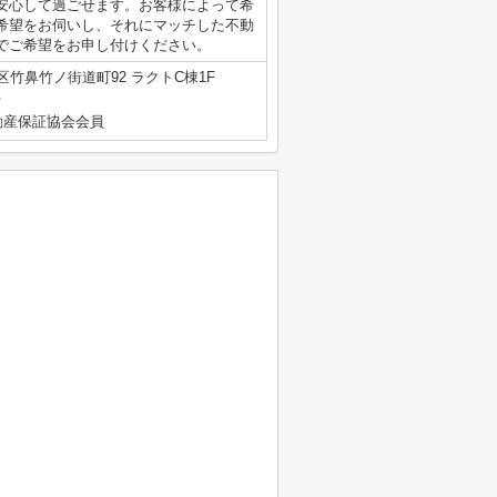
安心して過ごせます。お客様によって希
希望をお伺いし、それにマッチした不動
でご希望をお申し付けください。
竹鼻竹ノ街道町92 ラクトC棟1F
号
動産保証協会会員