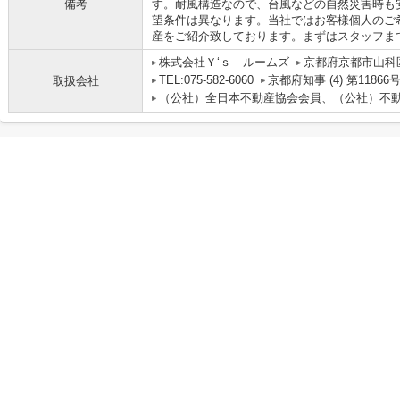
備考
す。耐風構造なので、台風などの自然災害時も
望条件は異なります。当社ではお客様個人のご
産をご紹介致しております。まずはスタッフま
株式会社Ｙ‘ｓ ルームズ
京都府京都市山科区
TEL:075-582-6060
京都府知事 (4) 第11866
取扱会社
（公社）全日本不動産協会会員、（公社）不