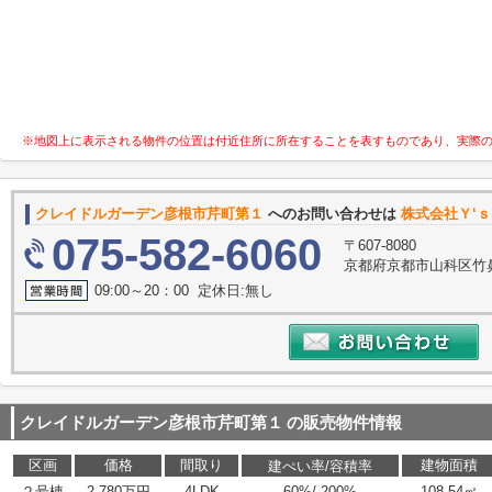
※地図上に表示される物件の位置は付近住所に所在することを表すものであり、実際
クレイドルガーデン彦根市芹町第１
へのお問い合わせは
株式会社Ｙ‘
075-582-6060
〒607-8080
京都府京都市山科区竹鼻
09:00～20：00 定休日:無し
クレイドルガーデン彦根市芹町第１
の販売物件情報
区画
価格
間取り
建物面積
建ぺい率/容積率
２号棟
2,780万円
4LDK
60%/ 200%
108.54㎡