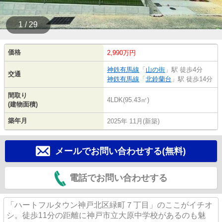
1 / 29
価格
2,990万円
神鉄有馬線
「
山の街
」駅 徒歩4分
交通
神鉄有馬線
「
北鈴蘭台
」駅 徒歩14分
間取り
4LDK(95.43㎡)
(建物面積)
築年月
2025年 11月(新築)
メールでお問い合わせする(無料)
電話でお問い合わせする
「ハートフルタウン神戸北区緑町７丁目」のここがイチオ
シ。徒歩11分の距離に神戸市立大原中学校があるのも魅