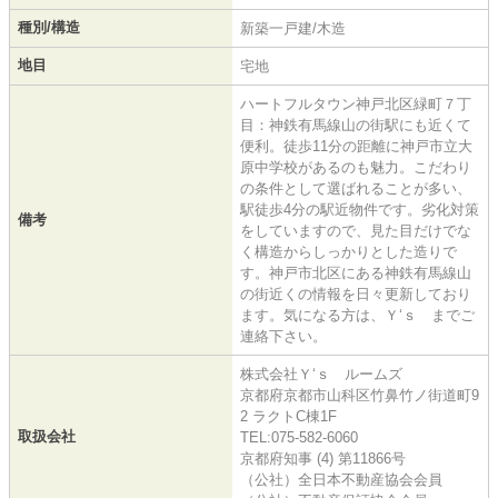
種別/構造
新築一戸建/木造
地目
宅地
ハートフルタウン神戸北区緑町７丁
目：神鉄有馬線山の街駅にも近くて
便利。徒歩11分の距離に神戸市立大
原中学校があるのも魅力。こだわり
の条件として選ばれることが多い、
駅徒歩4分の駅近物件です。劣化対策
備考
をしていますので、見た目だけでな
く構造からしっかりとした造りで
す。神戸市北区にある神鉄有馬線山
の街近くの情報を日々更新しており
ます。気になる方は、Ｙ‘ｓ までご
連絡下さい。
株式会社Ｙ‘ｓ ルームズ
京都府京都市山科区竹鼻竹ノ街道町9
2 ラクトC棟1F
取扱会社
TEL:075-582-6060
京都府知事 (4) 第11866号
（公社）全日本不動産協会会員