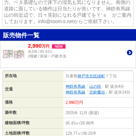
力。ベタ基礎なので床下の湿気も気になりません。南側の
道路に面している物件は日当たりが良いです。神鉄有馬線
山の街近辺で、日々笑顔になれる戸建てをＹ‘ｓ がご案内
しております。info@room-s.netからご依頼下さい。
販売物件一覧
2,990
万
円
NEW
4LDK / 95.43㎡
2階建 / 新築一戸建/木造
所在地
兵庫県
神戸市北区
緑町
７丁目
神鉄有馬線
「
山の街
」駅 徒歩4分
交通
神鉄有馬線
「
北鈴蘭台
」駅 徒歩14分
価格
2,990万円
築年数
2025年 11月 (新築)
建物面積/坪数
95.43㎡/28.86坪
土地面積/坪数
129.77㎡/39.25坪