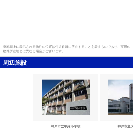
※地図上に表示される物件の位置は付近住所に所在することを表すものであり、実際の
物件所在地とは異なる場合がございます。
周辺施設
神戸市立甲緑小学校
神戸市立