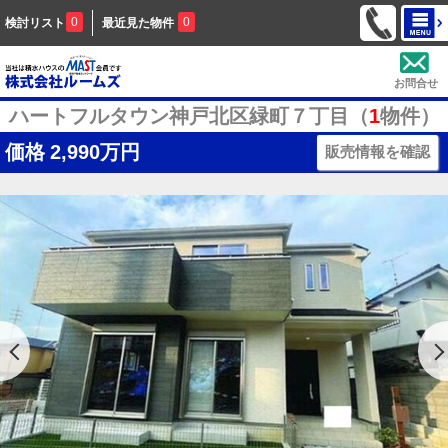
0
0
検討リスト
最近見た物件
お問合せ
ハートフルタウン神戸北区緑町７丁目（
1
物件）
価格
2,990万円
販売情報を確認