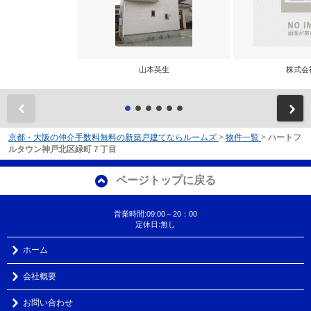
山本英生
株式会
前
京都・大阪の仲介手数料無料の新築戸建てならルームズ
>
物件一覧
>
ハートフ
ルタウン神戸北区緑町７丁目
ページトップに戻る
営業時間:09:00～20：00
定休日:無し
ホーム
会社概要
お問い合わせ