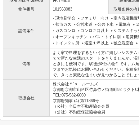
取引態様/引渡時期
仲介/相談
建築確認
物件番号
101563083
取引条件の有
現地見学会
ファミリー向け
室内洗濯機置
都市ガス
公営水道
公共下水
電気有
ガスコンロ
コンロ２口以上
システムキッ
設備条件
オープンキッチン
バス・トイレ別
追焚機
トイレ２ヶ所
浴室１坪以上
独立洗面台
よく家で料理をするという方に嬉しいシステム
てで新たな生活のスタートをきりませんか。浴
備考
ときにも便利です。駅徒歩8分の物件です。八
フまでお気軽にお問い合わせください。多種多
で、きっと素敵な住まいが見つかることでしょ
株式会社Ｙ‘ｓ ルームズ
京都府京都市山科区竹鼻竹ノ街道町92 ラクトC
TEL:075-582-6060
取扱会社
京都府知事 (4) 第11866号
（公社）全日本不動産協会会員
（公社）不動産保証協会会員