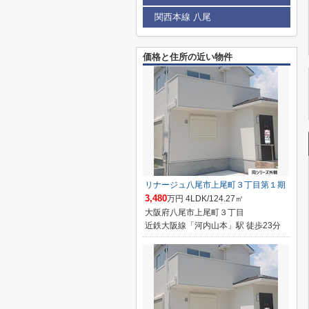
関西本線 八尾
価格と住所の近い物件
リナージュ八尾市上尾町３丁目第１期
3,480
万円 4LDK/124.27㎡
大阪府八尾市上尾町３丁目
近鉄大阪線「河内山本」駅 徒歩23分