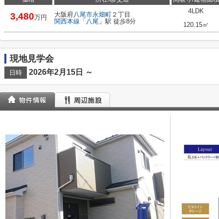
4LDK
大阪府
八尾市
永畑町
２丁目
3,480
万円
関西本線
「
八尾
」駅 徒歩8分
120.15㎡
現地見学会
2026年2月15日 ～
日時