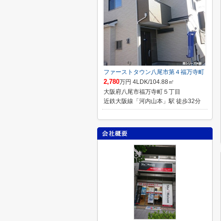
ファーストタウン八尾市第４福万寺町
2,780
万円 4LDK/104.88㎡
大阪府八尾市福万寺町５丁目
近鉄大阪線「河内山本」駅 徒歩32分