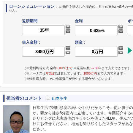
ローンシミュレーション
この物件を購入した場合の、月々の支払い価格の一
せん。
返済期間
金利
ボ
借入金額：
頭金：
（※元利均等方式 金利
5.00％まで
※返済年数
5～50
年まで入力できます）
（※ボーナスは
年2回
で計算しています。
1000万円
まで入力できます）
（※物件購入時、その他諸費用が発生する場合がございます）
担当者のコメント
山本英生
日常生活で利用頻度の高い水回りだからこそ、使い勝手の
か。駅から徒歩8分圏内に立地しています。今回紹介するのは
たリビングに充実設備のキッチンを備えた4LDK。住ん
社にお任せください。地元を知り尽くしたスタッフがあな
ださい。