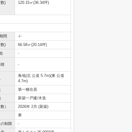
数)
120.15㎡(36.34坪)
期間
-/-
数)
66.58㎡(20.14坪)
地
-
面積
-
角地(北 公道 5.7m)(東 公道
況
4.7m)
域
第一種住居
造
新築一戸建/木造
年数）
2026年 2月 (新築)
東
上の制限
-