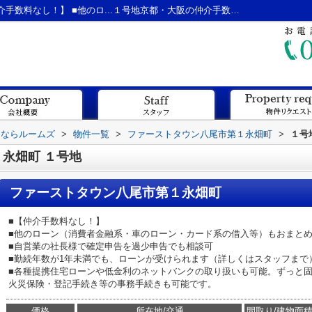
ファーストタウン八尾市第１永畑町 ■【仲介手数料なし！】 ■他のロ...１号地京都・大阪の仲介手数料無料の新築戸建てならルームズ
てならルームズ
>
物件一覧
>
ファーストタウン八尾市第１永畑町
>
１号
永畑町 １号地
ファーストタウン八尾市第１永畑町
■【仲介手数料なし！】
■他のローン（消費者金融系・車のローン・カード系の借入等）もおまと
■自営業の社長様で確定申告を過少申告でも相談可
■勤続年数が1年未満でも、ローンが受けられます（詳しくはスタッフまで
■各種提携住宅ローンや低金利のネットバンクの取り扱いも可能。ずっと固
火災保険・登記手続き等の事務手続きも可能です。
価格
所在地/交通
間取り/建物面