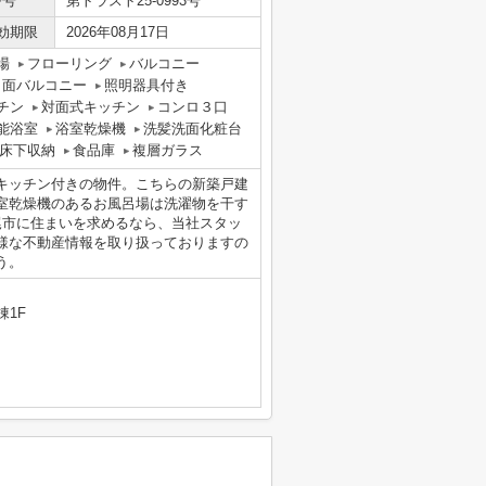
番号
第トラスト25-0993号
効期限
2026年08月17日
場
フローリング
バルコニー
２面バルコニー
照明器具付き
チン
対面式キッチン
コンロ３口
能浴室
浴室乾燥機
洗髪洗面化粧台
床下収納
食品庫
複層ガラス
キッチン付きの物件。こちらの新築戸建
室乾燥機のあるお風呂場は洗濯物を干す
尾市に住まいを求めるなら、当社スタッ
様な不動産情報を取り扱っておりますの
う。
棟1F