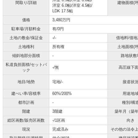
間取り/詳細
建物面積(坪
洋室 6.0帖
/
洋室 4.5帖
/
LDK 17.5帖
価格
3,480万円
駐車場/月額料金
有/0円
土地の敷金/保証金
-/-
借地料/借地
土地権利
所有権
土地面積(坪
傾斜地部分面積
-
路地状敷
私道負担面積/セットバ
-/無
高圧線下
ック
地目/地勢
宅地/-
接道状
建ぺい率/容積率
60%/200%
用途地
都市計画
-
種別/構
階建
3階建
築年月（築
総区画数/販売区画数
-/1区画
向き
現況
完成済み
その他の法令