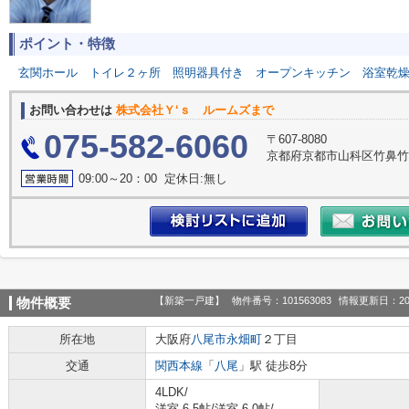
ポイント・特徴
玄関ホール
トイレ２ヶ所
照明器具付き
オープンキッチン
浴室乾
お問い合わせは
株式会社Ｙ‘ｓ ルームズまで
075-582-6060
〒607-8080
京都府京都市山科区竹鼻竹ノ
09:00～20：00 定休日:無し
【新築一戸建】
物件番号：101563083
情報更新日：20
物件概要
所在地
大阪府
八尾市
永畑町
２丁目
交通
関西本線
「
八尾
」駅 徒歩8分
4LDK/
洋室 6.5帖
/
洋室 6.0帖
/