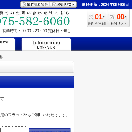
最終更新：2026年08月06日
01
00
件
件
最近見た物件
検討リスト
営業時間：09:00～20：00
定休日：無し
地
め可
）
定のフラット35もご利用いただけます。
積