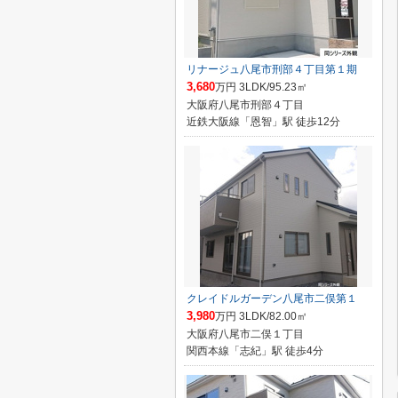
リナージュ八尾市刑部４丁目第１期
3,680
万円 3LDK/95.23㎡
大阪府八尾市刑部４丁目
近鉄大阪線「恩智」駅 徒歩12分
クレイドルガーデン八尾市二俣第１
3,980
万円 3LDK/82.00㎡
大阪府八尾市二俣１丁目
関西本線「志紀」駅 徒歩4分