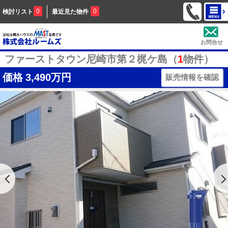
0
0
検討リスト
最近見た物件
お問合せ
ファーストタウン尼崎市第２梶ケ島（
1
物件）
価格
3,490万円
販売情報を確認