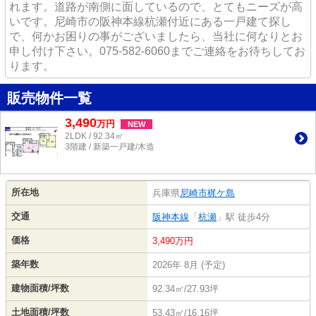
れます。道路が南側に面しているので、とてもニーズが高
いです。尼崎市の阪神本線杭瀬付近にある一戸建て探し
で、何かお困りの事がございましたら、当社に何なりとお
申し付け下さい。075-582-6060までご連絡をお待ちしてお
ります。
販売物件一覧
3,490
万
円
NEW
2LDK / 92.34㎡
3階建 / 新築一戸建/木造
所在地
兵庫県
尼崎市
梶ケ島
交通
阪神本線
「
杭瀬
」駅 徒歩4分
価格
3,490万円
築年数
2026年 8月 (予定)
建物面積/坪数
92.34㎡/27.93坪
土地面積/坪数
53.43㎡/16.16坪