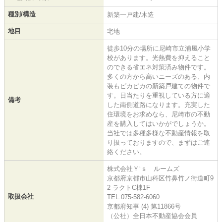
種別/構造
新築一戸建/木造
地目
宅地
徒歩10分の場所に尼崎市立浦風小学
校があります。光熱費を抑えること
のできる省エネ対策済み物件です。
多くの方から高いニーズのある、内
装もピカピカの新築戸建ての物件で
す。日当たりを重視している方に適
備考
した南側道路になります。充実した
住環境をお求めなら、尼崎市の不動
産を購入してはいかがでしょうか。
当社では多種多様な不動産情報を取
り扱っておりますので、まずはご連
絡ください。
株式会社Ｙ‘ｓ ルームズ
京都府京都市山科区竹鼻竹ノ街道町9
2 ラクトC棟1F
取扱会社
TEL:075-582-6060
京都府知事 (4) 第11866号
（公社）全日本不動産協会会員