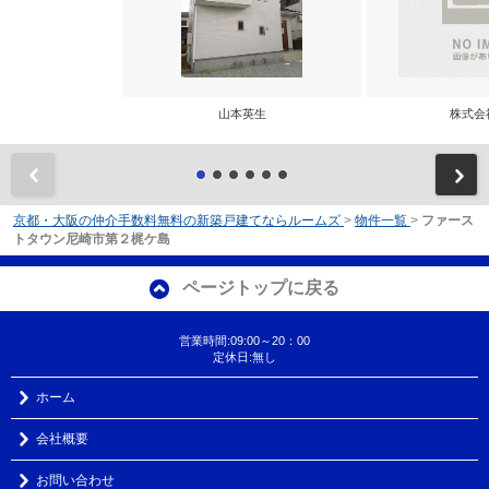
山本英生
株式会
前
京都・大阪の仲介手数料無料の新築戸建てならルームズ
>
物件一覧
>
ファース
トタウン尼崎市第２梶ケ島
ページトップに戻る
営業時間:09:00～20：00
定休日:無し
ホーム
会社概要
お問い合わせ