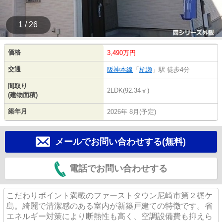
1 / 26
価格
3,490万円
交通
阪神本線
「
杭瀬
」駅 徒歩4分
間取り
2LDK(92.34㎡)
(建物面積)
築年月
2026年 8月(予定)
メールでお問い合わせする(無料)
電話でお問い合わせする
こだわりポイント満載のファーストタウン尼崎市第２梶ケ
島。綺麗で清潔感のある室内が新築戸建ての特徴です。省
エネルギー対策により断熱性も高く、空調設備費も抑えら