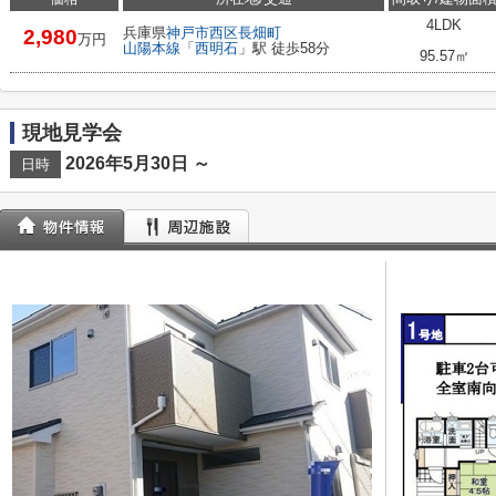
4LDK
兵庫県
神戸市西区
長畑町
2,980
万円
山陽本線
「
西明石
」駅 徒歩58分
95.57㎡
現地見学会
2026年5月30日 ～
日時