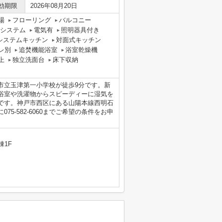
効期限
2026年08月20日
場
フローリング
バルコニー
気システム
電気有
照明器具付き
システムキッチン
対面式キッチン
レ別
追焚機能浴室
浴室乾燥機
上
独立洗面台
床下収納
市立玉津第一小学校が徒歩9分です。新
浴室や洗濯物からスピーディーに湿気を
です。神戸市西区にある山陽本線西明石
5-582-6060までご希望の条件をお申
棟1F