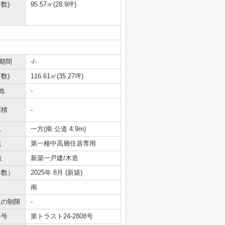
数)
95.57㎡(28.9坪)
期間
-/-
数)
116.61㎡(35.27坪)
地
-
面積
-
況
一方(南 公道 4.9m)
域
第一種中高層住居専用
造
新築一戸建/木造
年数）
2025年 8月 (新築)
南
上の制限
-
番号
第トラスト24-2808号