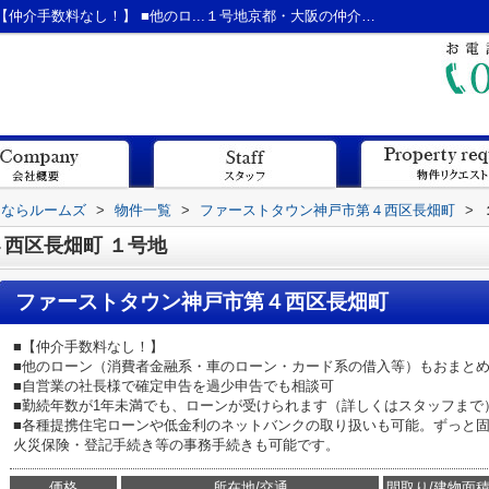
ファーストタウン神戸市第４西区長畑町 ■【仲介手数料なし！】 ■他のロ...１号地京都・大阪の仲介手数料無料の新築戸建てならルームズ
てならルームズ
>
物件一覧
>
ファーストタウン神戸市第４西区長畑町
>
西区長畑町 １号地
ファーストタウン神戸市第４西区長畑町
■【仲介手数料なし！】
■他のローン（消費者金融系・車のローン・カード系の借入等）もおまと
■自営業の社長様で確定申告を過少申告でも相談可
■勤続年数が1年未満でも、ローンが受けられます（詳しくはスタッフまで
■各種提携住宅ローンや低金利のネットバンクの取り扱いも可能。ずっと固
火災保険・登記手続き等の事務手続きも可能です。
価格
所在地/交通
間取り/建物面