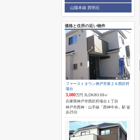
山陽本線 西明石
価格と住所の近い物件
ファーストタウン神戸市第２６西区狩
場台
3,080
万円 3LDK/83.69㎡
兵庫県神戸市西区狩場台１丁目
神戸市西神・山手線「西神中央」駅 徒
歩25分