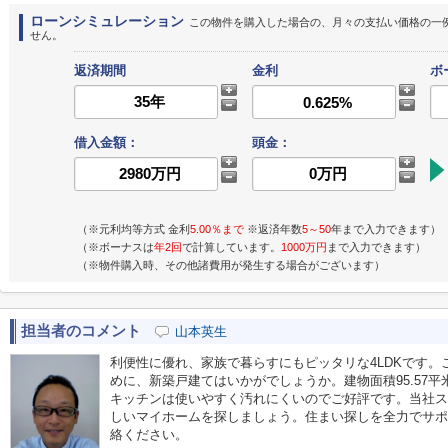
ローンシミュレーション
この物件を購入した場合の、月々の支払い価格の一
せん。
返済期間
金利
ボ
借入金額：
頭金：
（※元利均等方式 金利
5.00％まで
※返済年数
5～50
年まで入力できます）
（※ボーナスは
年2回
で計算しています。
1000万円
まで入力できます）
（※物件購入時、その他諸費用が発生する場合がございます）
担当者のコメント
山本英生
利便性に優れ、家族で暮らすにもピッタリな4LDKです
めに、新築戸建てはいかがでしょうか。建物面積95.57
キッチンは使いやすく汚れにくいのでご好評です。当社ス
しいマイホームを探しましょう。住まい探しを全力でサポ
絡ください。