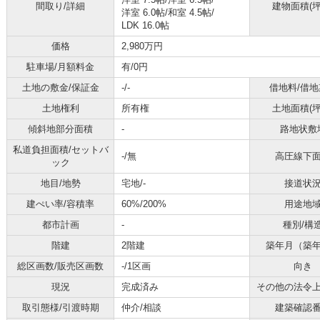
間取り/詳細
建物面積(坪
洋室 6.0帖
/
和室 4.5帖
/
LDK 16.0帖
価格
2,980万円
駐車場/月額料金
有/0円
土地の敷金/保証金
-/-
借地料/借地
土地権利
所有権
土地面積(坪
傾斜地部分面積
-
路地状敷
私道負担面積/セットバ
-/無
高圧線下
ック
地目/地勢
宅地/-
接道状
建ぺい率/容積率
60%/200%
用途地
都市計画
-
種別/構
階建
2階建
築年月（築
総区画数/販売区画数
-/1区画
向き
現況
完成済み
その他の法令
取引態様/引渡時期
仲介/相談
建築確認