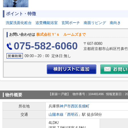
ポイント・特徴
洗髪洗面化粧台
追焚機能浴室
玄関ポーチ
南面リビング
南向き
お問い合わせは
株式会社Ｙ‘ｓ ルームズまで
075-582-6060
〒607-8080
京都府京都市山科区竹鼻竹ノ
09:00～20：00 定休日:無し
【新築一戸建】
物件番号：104481496
情報更新日：20
物件概要
所在地
兵庫県
神戸市西区
長畑町
交通
山陽本線
「
西明石
」駅 徒歩58分
4LDK/
洋室 7.5帖
/
洋室 6.5帖
/