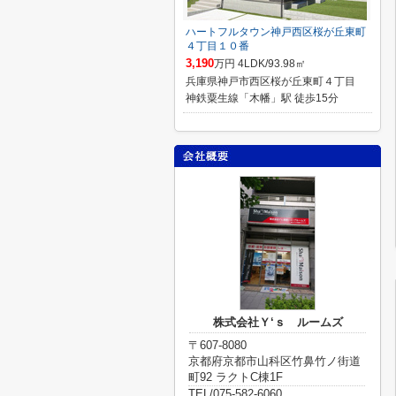
ハートフルタウン神戸西区桜が丘東町
４丁目１０番
3,190
万円 4LDK/93.98㎡
兵庫県神戸市西区桜が丘東町４丁目
神鉄粟生線「木幡」駅 徒歩15分
株式会社Ｙ‘ｓ ルームズ
〒607-8080
京都府京都市山科区竹鼻竹ノ街道
町92 ラクトC棟1F
TEL/075-582-6060