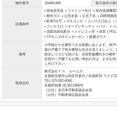
物件番号
104481496
取引条件の有
現地見学会
ファミリー向け
室内洗濯機置
都市ガス
公営水道
公共下水
24時間換
駐車2台可
ガスコンロ
コンロ２口以上
設備条件
コンロ３口
オープンキッチン
バス・トイ
洗髪洗面化粧台
トイレ２ヶ所
浴室１坪以
TVモニタ付インターホン
複層ガラス
小学校が十分通学できる範囲にあります。神戸
築の戸建てで気分爽快な生活を送りましょう。
備考
除去してカビを防げる、浴室乾燥機付きの物件
近郊の一戸建てをお買い求めの方は、まずお先に07
し付け下さい。
株式会社Ｙ‘ｓ ルームズ
京都府京都市山科区竹鼻竹ノ街道町92 ラクトC
TEL:075-582-6060
取扱会社
京都府知事 (4) 第11866号
（公社）全日本不動産協会会員
（公社）不動産保証協会会員