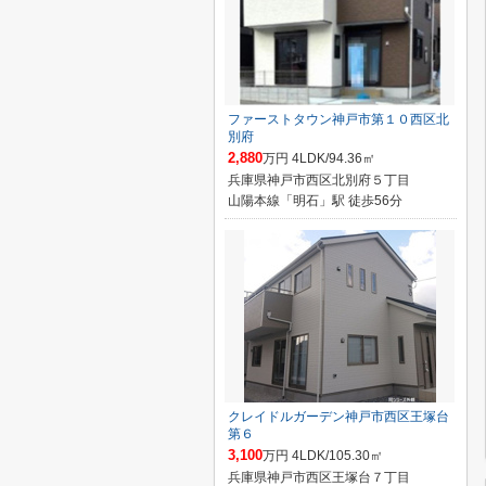
ファーストタウン神戸市第１０西区北
別府
2,880
万円 4LDK/94.36㎡
兵庫県神戸市西区北別府５丁目
山陽本線「明石」駅 徒歩56分
クレイドルガーデン神戸市西区王塚台
第６
3,100
万円 4LDK/105.30㎡
兵庫県神戸市西区王塚台７丁目