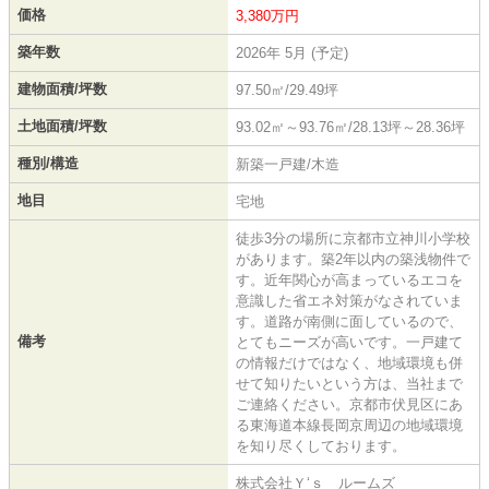
価格
3,380万円
築年数
2026年 5月 (予定)
建物面積/坪数
97.50㎡/29.49坪
土地面積/坪数
93.02㎡～93.76㎡/28.13坪～28.36坪
種別/構造
新築一戸建/木造
地目
宅地
徒歩3分の場所に京都市立神川小学校
があります。築2年以内の築浅物件で
す。近年関心が高まっているエコを
意識した省エネ対策がなされていま
す。道路が南側に面しているので、
備考
とてもニーズが高いです。一戸建て
の情報だけではなく、地域環境も併
せて知りたいという方は、当社まで
ご連絡ください。京都市伏見区にあ
る東海道本線長岡京周辺の地域環境
を知り尽くしております。
株式会社Ｙ‘ｓ ルームズ