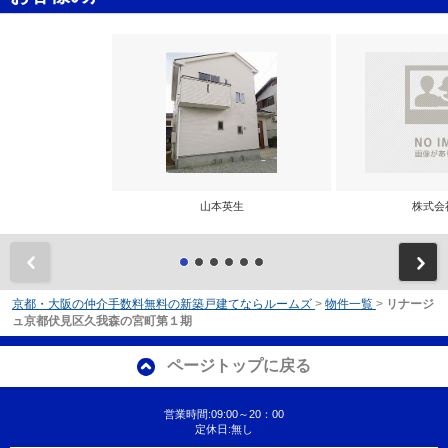
山本英生
株式会
前
京都・大阪の仲介手数料無料の新築戸建てならルームズ
>
物件一覧
>
リナージ
ュ京都伏見区久我森の宮町第１期
ページトップに戻る
営業時間:09:00～20：00
定休日:無し