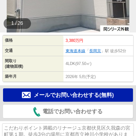
1 / 26
価格
3,380万円
交通
東海道本線
「
長岡京
」駅 徒歩52分
間取り
4LDK(97.50㎡)
(建物面積)
築年月
2026年 5月(予定)
メールでお問い合わせする(無料)
電話でお問い合わせする
こだわりポイント満載のリナージュ京都伏見区久我森の宮
町第１期。徒歩3分の場所に京都市立神川小学校がありま