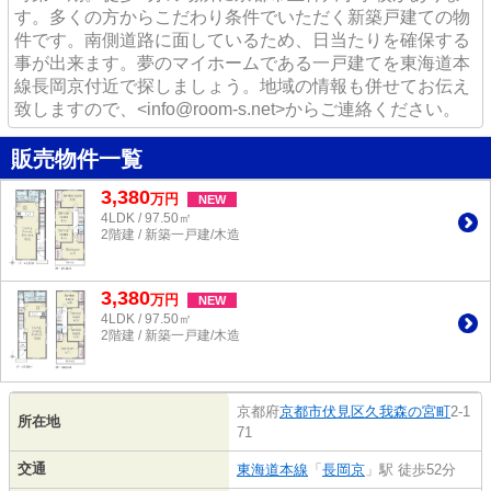
す。多くの方からこだわり条件でいただく新築戸建ての物
件です。南側道路に面しているため、日当たりを確保する
事が出来ます。夢のマイホームである一戸建てを東海道本
線長岡京付近で探しましょう。地域の情報も併せてお伝え
致しますので、<info@room-s.net>からご連絡ください。
販売物件一覧
3,380
万
円
NEW
4LDK / 97.50㎡
2階建 / 新築一戸建/木造
3,380
万
円
NEW
4LDK / 97.50㎡
2階建 / 新築一戸建/木造
京都府
京都市伏見区
久我森の宮町
2-1
所在地
71
交通
東海道本線
「
長岡京
」駅 徒歩52分