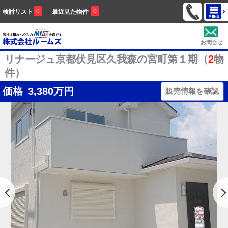
0
0
検討リスト
最近見た物件
お問合せ
リナージュ京都伏見区久我森の宮町第１期（
2
物
件）
価格
3,380
万円
販売情報を確認