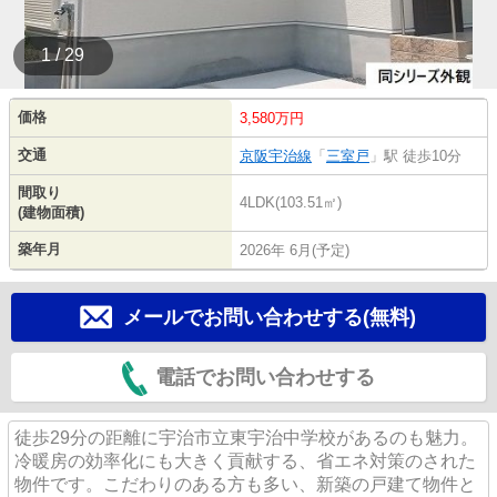
1 / 29
価格
3,580万円
交通
京阪宇治線
「
三室戸
」駅 徒歩10分
間取り
4LDK(103.51㎡)
(建物面積)
築年月
2026年 6月(予定)
メールでお問い合わせする(無料)
電話でお問い合わせする
徒歩29分の距離に宇治市立東宇治中学校があるのも魅力。
冷暖房の効率化にも大きく貢献する、省エネ対策のされた
物件です。こだわりのある方も多い、新築の戸建て物件と