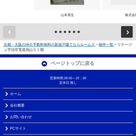
山本英生
株式会
前
京都・大阪の仲介手数料無料の新築戸建てならルームズ
>
物件一覧
>
リナージ
ュ宇治市莵道池山０１期
ページトップに戻る
営業時間:09:00～20：00
定休日:無し
ホーム
会社概要
お問い合わせ
PCサイト