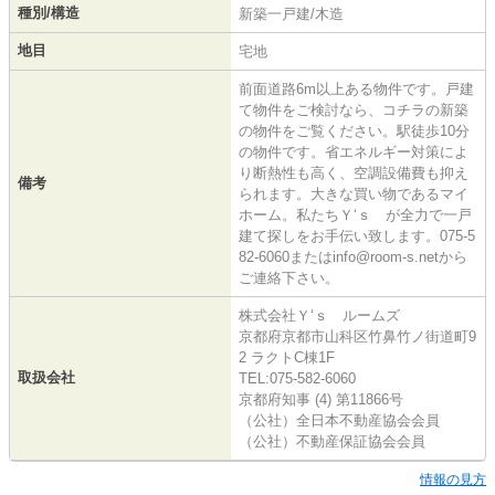
種別/構造
新築一戸建/木造
地目
宅地
前面道路6m以上ある物件です。戸建
て物件をご検討なら、コチラの新築
の物件をご覧ください。駅徒歩10分
の物件です。省エネルギー対策によ
り断熱性も高く、空調設備費も抑え
備考
られます。大きな買い物であるマイ
ホーム。私たちＹ‘ｓ が全力で一戸
建て探しをお手伝い致します。075-5
82-6060またはinfo@room-s.netから
ご連絡下さい。
株式会社Ｙ‘ｓ ルームズ
京都府京都市山科区竹鼻竹ノ街道町9
2 ラクトC棟1F
取扱会社
TEL:075-582-6060
京都府知事 (4) 第11866号
（公社）全日本不動産協会会員
（公社）不動産保証協会会員
情報の見方