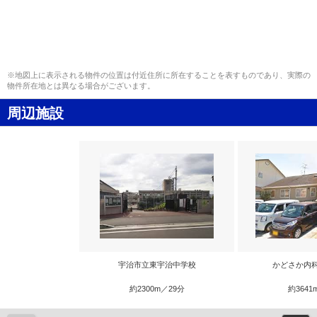
※地図上に表示される物件の位置は付近住所に所在することを表すものであり、実際の
物件所在地とは異なる場合がございます。
周辺施設
宇治市立東宇治中学校
かどさか内
約2300m／29分
約3641