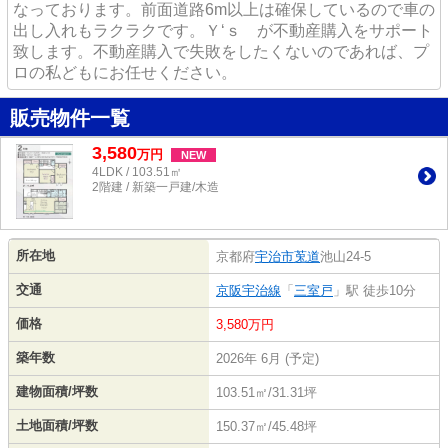
なっております。前面道路6m以上は確保しているので車の
出し入れもラクラクです。Ｙ‘ｓ が不動産購入をサポート
致します。不動産購入で失敗をしたくないのであれば、プ
ロの私どもにお任せください。
販売物件一覧
3,580
万
円
NEW
4LDK / 103.51㎡
2階建 / 新築一戸建/木造
所在地
京都府
宇治市
莵道
池山24-5
交通
京阪宇治線
「
三室戸
」駅 徒歩10分
価格
3,580万円
築年数
2026年 6月 (予定)
建物面積/坪数
103.51㎡/31.31坪
土地面積/坪数
150.37㎡/45.48坪