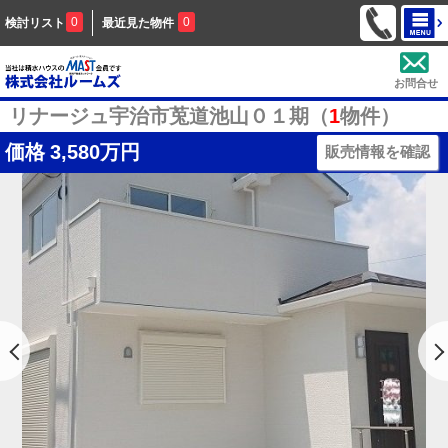
0
0
検討リスト
最近見た物件
お問合せ
リナージュ宇治市莵道池山０１期（
1
物件）
価格
3,580万円
販売情報を確認