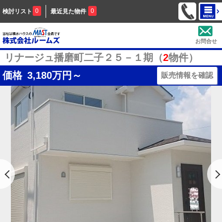
0
0
検討リスト
最近見た物件
お問合せ
リナージュ播磨町二子２５－１期（
2
物件）
価格
3,180
万円～
販売情報を確認