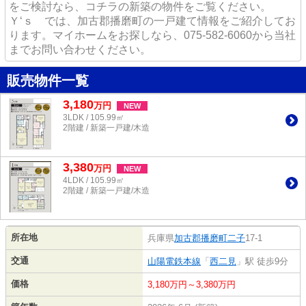
をご検討なら、コチラの新築の物件をご覧ください。
Ｙ‘ｓ では、加古郡播磨町の一戸建て情報をご紹介してお
ります。マイホームをお探しなら、075-582-6060から当社
までお問い合わせください。
販売物件一覧
3,180
万
円
NEW
3LDK / 105.99㎡
2階建 / 新築一戸建/木造
3,380
万
円
NEW
4LDK / 105.99㎡
2階建 / 新築一戸建/木造
所在地
兵庫県
加古郡播磨町
二子
17-1
交通
山陽電鉄本線
「
西二見
」駅 徒歩9分
価格
3,180万円～3,380万円