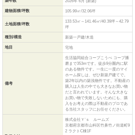
築年数
2026年 6月 (新築)
建物面積/坪数
105.99㎡/32.06坪
133.53㎡～141.46㎡/40.39坪～42.79
土地面積/坪数
坪
種別/構造
新築一戸建/木造
地目
宅地
生活協同組合コープこうべ コープ播
磨まで353mです。徒歩9分圏内に駅
のある物件です。一生に一度のマイ
ホーム探しは、ぜひ新築戸建てで。
築2年以内の築浅物件です。不動産の
備考
購入は人生の中でも大きなお買い物
だと言われています。そんな大きな
お買い物で失敗しないためにも、購
入をお考えの際は不動産のプロであ
る当社スタッフにお任せください。
株式会社Ｙ‘ｓ ルームズ
京都府京都市山科区竹鼻竹ノ街道町9
2 ラクトC棟1F