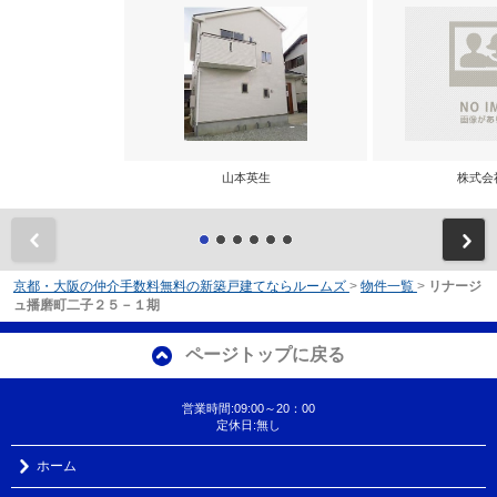
山本英生
株式会
前
京都・大阪の仲介手数料無料の新築戸建てならルームズ
>
物件一覧
>
リナージ
ュ播磨町二子２５－１期
ページトップに戻る
営業時間:09:00～20：00
定休日:無し
ホーム