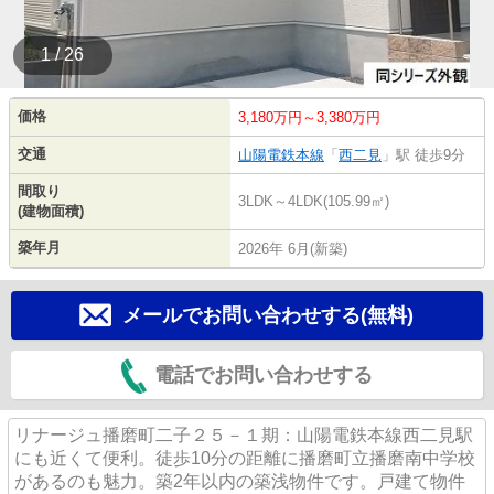
1 / 26
価格
3,180万円～3,380万円
交通
山陽電鉄本線
「
西二見
」駅 徒歩9分
間取り
3LDK～4LDK(105.99㎡)
(建物面積)
築年月
2026年 6月(新築)
メールでお問い合わせする(無料)
電話でお問い合わせする
リナージュ播磨町二子２５－１期：山陽電鉄本線西二見駅
にも近くて便利。徒歩10分の距離に播磨町立播磨南中学校
があるのも魅力。築2年以内の築浅物件です。戸建て物件