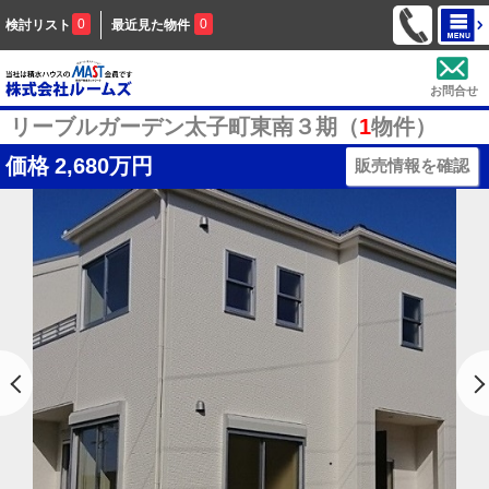
0
0
検討リスト
最近見た物件
お問合せ
リーブルガーデン太子町東南３期（
1
物件）
価格
2,680万円
販売情報を確認