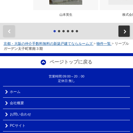
山本英生
株式会
前
京都・大阪の仲介手数料無料の新築戸建てならルームズ
>
物件一覧
>
リーブル
ガーデン太子町東南３期
ページトップに戻る
営業時間:09:00～20：00
定休日:無し
ホーム
会社概要
お問い合わせ
PCサイト