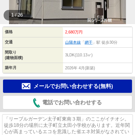
1 / 26
価格
2,680万円
交通
山陽本線
「
網干
」駅 徒歩30分
間取り
3LDK(110.13㎡)
(建物面積)
築年月
2026年 4月(新築)
メールでお問い合わせする(無料)
電話でお問い合わせする
「リーブルガーデン太子町東南３期」のここがイチオシ。
徒歩18分の場所に太子町立太田小学校があります。近年関
心が高まっているエコを意識した省エネ対策がなされてい