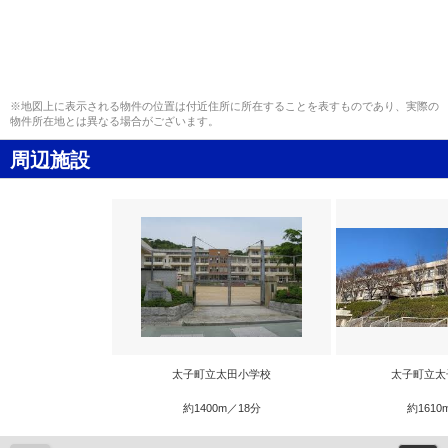
※地図上に表示される物件の位置は付近住所に所在することを表すものであり、実際の
物件所在地とは異なる場合がございます。
周辺施設
太子町立太田小学校
太子町立太
約1400m／18分
約1610