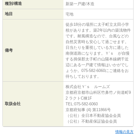
種別/構造
新築一戸建/木造
地目
宅地
徒歩18分の場所に太子町立太田小学
校があります。築2年以内の築浅物件
です。耐風構造なので、台風などの
自然災害時も安心して過ごせます。
日当たりを重視している方に適した
備考
南側道路になります。Ｙ‘ｓ が自慢
する揖保郡太子町の山陽本線網干近
辺にある一戸建て情報はいかがでし
ょうか。075-582-6060にご連絡をお
待ちしております。
株式会社Ｙ‘ｓ ルームズ
京都府京都市山科区竹鼻竹ノ街道町9
2 ラクトC棟1F
取扱会社
TEL:075-582-6060
京都府知事 (4) 第11866号
（公社）全日本不動産協会会員
（公社）不動産保証協会会員
情報の見方