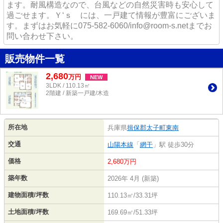
ます。耐風構造なので、台風などの自然災害時も安心して
過ごせます。Ｙ‘ｓ には、一戸建て情報が豊富にございま
す。まずはお気軽に075-582-6060/info@room-s.netまでお
問い合わせ下さい。
販売物件一覧
2,680
万
円
NEW
3LDK / 110.13㎡
2階建 / 新築一戸建/木造
所在地
兵庫県
揖保郡太子町
東南
交通
山陽本線
「
網干
」駅 徒歩30分
価格
2,680万円
築年数
2026年 4月 (新築)
建物面積/坪数
110.13㎡/33.31坪
土地面積/坪数
169.69㎡/51.33坪