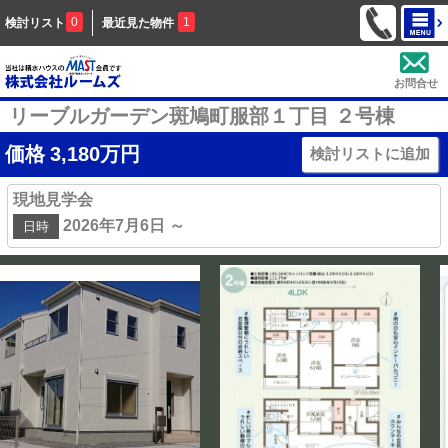
0
1
検討リスト
最近見た物件
お問合せ
リーブルガーデン斑鳩町服部１丁目 ２号棟
価格
3,180
万円
検討リストに追加
現地見学会
2026年7月6日 ～
日時