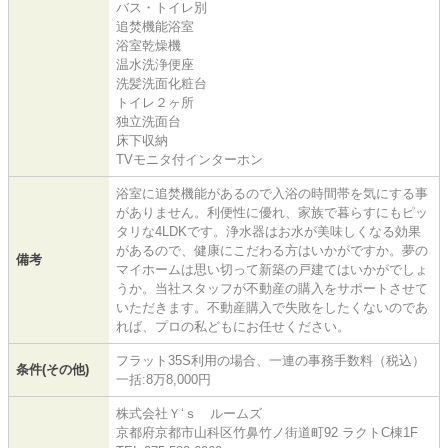
バス・トイレ別
追焚機能浴室
浴室乾燥機
温水洗浄便座
洗髪洗面化粧台
トイレ２ヶ所
独立洗面台
床下収納
TVモニタ付インターホン
浴室に追焚機能があるので入浴の時間帯を気にする事
がありません。利便性に優れ、家族で暮らすにもピッ
タリな4LDKです。浄水器はお水が美味しくなる効果
があるので、健康にこだわる方はいかがですか。夢の
備考
マイホームは思い切って新築の戸建てはいかがでしょ
うか。当社スタッフが不動産の購入をサポートさせて
いただきます。不動産購入で失敗をしたくないのであ
れば、プロの私どもにお任せください。
フラット35S利用の場合、一連の事務手数料（税込）
条件(その他)
一括:8万8,000円
株式会社Ｙ‘ｓ ルームズ
京都府京都市山科区竹鼻竹ノ街道町92 ラクトC棟1F