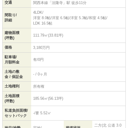
交通
関西本線
「
法隆寺
」駅 徒歩11分
4LDK/
間取り/
洋室 8.0帖
/
洋室 6.5帖
/
洋室 5.3帖
/
和室 4.5帖
/
詳細
LDK 16.5帖
建物面積
111.79㎡(33.81坪)
(坪数)
価格
3,180万円
駐車場/
有/0円
月額料金
土地の敷
- / 0ヶ月
金 / 保証金
土地権利
所有権
土地面積
185.56㎡(56.13坪)
(坪数)
私道負担面積/
-/要 5.52㎡
セットバック
二方(北 公道 3.0
地目/地勢
宅地/-
接道状況