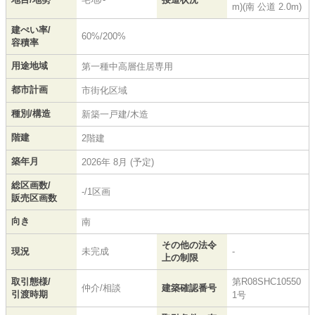
m)(南 公道 2.0m)
建ぺい率/
60%/200%
容積率
用途地域
第一種中高層住居専用
都市計画
市街化区域
種別/構造
新築一戸建/木造
階建
2階建
築年月
2026年 8月 (予定)
総区画数/
-/1区画
販売区画数
向き
南
その他の法令
現況
未完成
-
上の制限
取引態様/
第R08SHC10550
仲介/相談
建築確認番号
引渡時期
1号