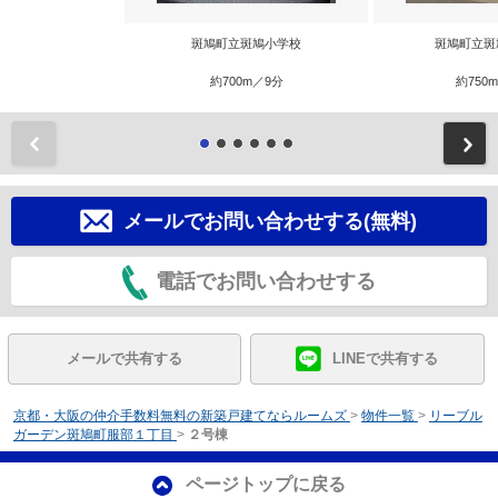
斑鳩町立斑鳩小学校
斑鳩町立斑
約700m／9分
約750
前
メールでお問い合わせする(無料)
電話でお問い合わせする
メールで共有する
LINEで共有する
京都・大阪の仲介手数料無料の新築戸建てならルームズ
>
物件一覧
>
リーブル
ガーデン斑鳩町服部１丁目
>
２号棟
ページトップに戻る