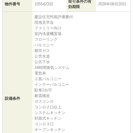
取引条件の有
物件番号
105542332
2026年08月20日
効期限
建設住宅性能評価書付
現地見学会
ファミリー向け
室内洗濯機置場
フローリング
バルコニー
都市ガス
公営水道
公共下水
24時間換気システム
電気有
２面バルコニー
インナーバルコニー
駐車2台可
耐震構造
設備条件
ガスコンロ
コンロ２口以上
システムキッチン
対面式キッチン
コンロ３口
オープンキッチン