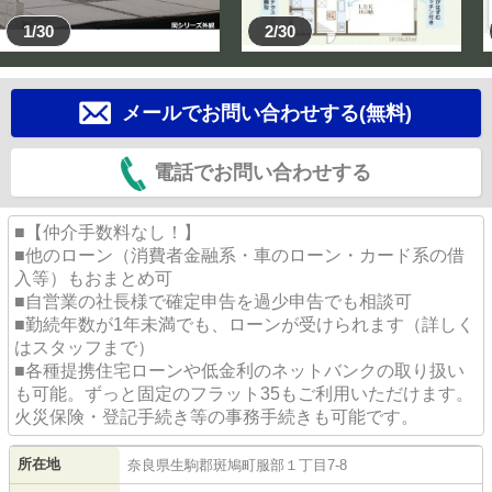
1/30
2/30
メールでお問い合わせする(無料)
電話でお問い合わせする
■【仲介手数料なし！】
■他のローン（消費者金融系・車のローン・カード系の借
入等）もおまとめ可
■自営業の社長様で確定申告を過少申告でも相談可
■勤続年数が1年未満でも、ローンが受けられます（詳しく
はスタッフまで）
■各種提携住宅ローンや低金利のネットバンクの取り扱い
も可能。ずっと固定のフラット35もご利用いただけます。
火災保険・登記手続き等の事務手続きも可能です。
所在地
奈良県
生駒郡斑鳩町
服部
１丁目7-8