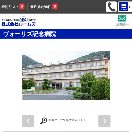
0
0
検討リスト
最近見た物件
お問合せ
ヴォーリズ記念病院
前
次
画像タップで拡大表示【
1
/1】