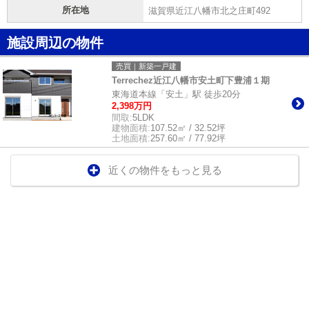
所在地
滋賀県近江八幡市北之庄町492
施設周辺の物件
売買｜新築一戸建
Terrechez近江八幡市安土町下豊浦１期
東海道本線「安土」駅 徒歩20分
2,398万円
間取:
5LDK
建物面積:
107.52㎡ / 32.52坪
土地面積:
257.60㎡ / 77.92坪
近くの物件をもっと見る