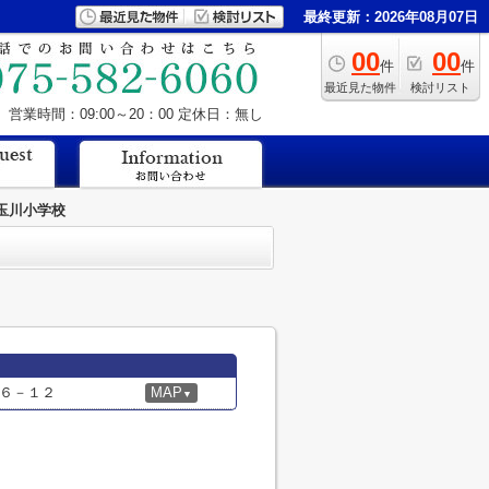
最終更新：2026年08月07日
00
00
件
件
最近見た物件
検討リスト
営業時間：09:00～20：00
定休日：無し
玉川小学校
６－１２
MAP
▼