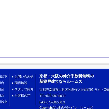
京都・大阪の仲介手数料無料の
円以下
お問い合わせ
新築戸建てならルームズ
円台
周辺施設
円台
スタッフ紹介
京都府京都市山科区竹鼻竹ノ街道町92 ラクトC棟
円台
お客様の声
TEL:075-582-6060
円以上
FAX:075-582-6071
Copyright(c) 株式会社Ｙ‘ｓ ルームズ