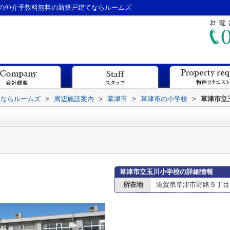
の仲介手数料無料の新築戸建てならルームズ
てならルームズ
>
周辺施設案内
>
草津市
>
草津市の小学校
>
草津市立
草津市立玉川小学校の詳細情報
所在地
滋賀県草津市野路９丁目