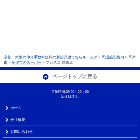
京都・大阪の仲介手数料無料の新築戸建てならルームズ
>
周辺施設案内
>
草津
市
>
草津市のスーパー
>
フレスコ 野路店
ページトップに戻る
営業時間:09:00～20：00
定休日:無し
ホーム
会社概要
お問い合わせ