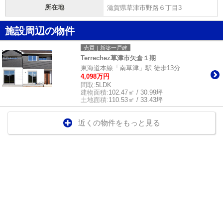
所在地
滋賀県草津市野路６丁目3
施設周辺の物件
売買｜新築一戸建
Terrechez草津市矢倉１期
東海道本線「南草津」駅 徒歩13分
4,098万円
間取:
5LDK
建物面積:
102.47㎡ / 30.99坪
土地面積:
110.53㎡ / 33.43坪
近くの物件をもっと見る