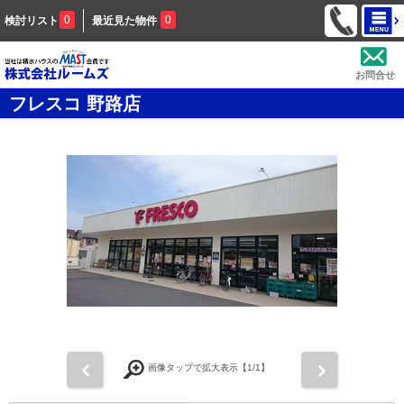
0
0
検討リスト
最近見た物件
お問合せ
フレスコ 野路店
前
次
画像タップで拡大表示【
1
/1】