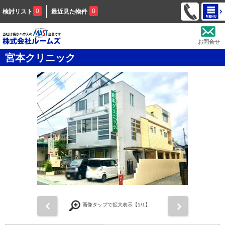
0
0
検討リスト
最近見た物件
お問合せ
宮本クリニック
前
次
画像タップで拡大表示【
1
/1】