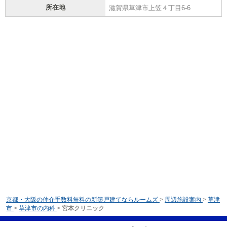
所在地
滋賀県草津市上笠４丁目6-6
京都・大阪の仲介手数料無料の新築戸建てならルームズ
>
周辺施設案内
>
草津
市
>
草津市の内科
>
宮本クリニック