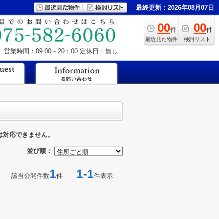
最終更新：2026年08月07日
00
00
件
件
最近見た物件
検討リスト
営業時間：09:00～20：00
定休日：無し
は対応できません。
並び順：
1
1-1
該当公開件数
件
件表示