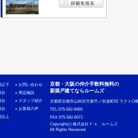
京都・大阪の仲介手数料無料の
円以下
お問い合わせ
新築戸建てならルームズ
円台
周辺施設
円台
スタッフ紹介
京都府京都市山科区竹鼻竹ノ街道町92 ラクトC棟
円台
お客様の声
TEL:075-582-6060
円以上
FAX:075-582-6071
Copyright(c) 株式会社Ｙ‘ｓ ルームズ
All Rights Reserved.