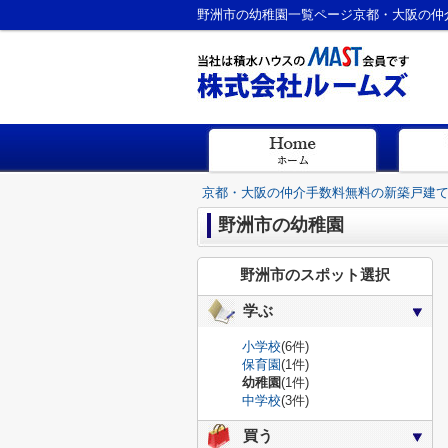
野洲市の幼稚園一覧ページ京都・大阪の仲
京都・大阪の仲介手数料無料の新築戸建
野洲市の幼稚園
野洲市のスポット選択
学ぶ
小学校
(6件)
保育園
(1件)
幼稚園
(1件)
中学校
(3件)
買う