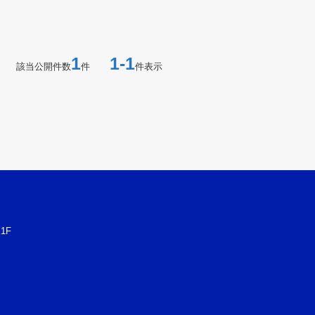
1
1-1
該当公開件数
件
件表示
1F