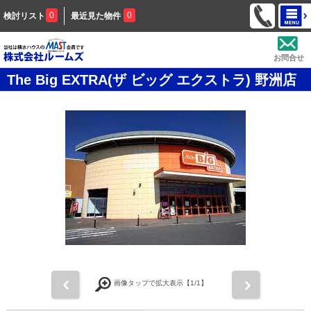
0
0
検討リスト
最近見た物件
お問合せ
The Big EXTRA(ザ ビッグ エクストラ) 野洲店
前
次
画像タップで拡大表示【
1
/1】