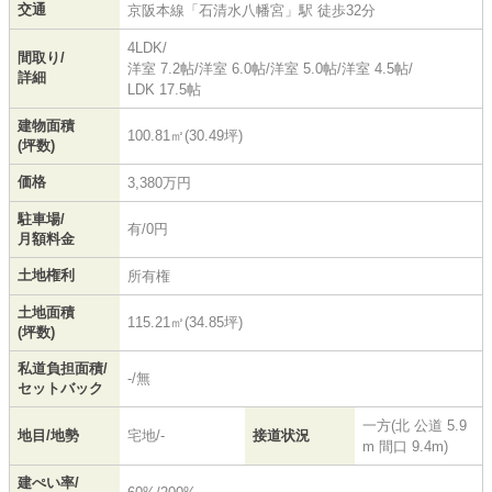
交通
京阪本線
「
石清水八幡宮
」駅 徒歩32分
4LDK/
間取り/
洋室 7.2帖
/
洋室 6.0帖
/
洋室 5.0帖
/
洋室 4.5帖
/
詳細
LDK 17.5帖
建物面積
100.81㎡(30.49坪)
(坪数)
価格
3,380万円
駐車場/
有/0円
月額料金
土地権利
所有権
土地面積
115.21㎡(34.85坪)
(坪数)
私道負担面積/
-/無
セットバック
一方(北 公道 5.9
地目/地勢
宅地/-
接道状況
m 間口 9.4m)
建ぺい率/