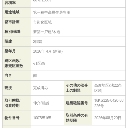
60%/200%
容積率
用途地域
第一種中高層住居専用
都市計画
市街化区域
種別/構造
新築一戸建/木造
階建
2階建
築年月
2026年 4月 (新築)
総区画数/
-/1区画
販売区画数
向き
南
その他の法令
高度地区/法22条
現況
完成済み
上の制限
区域
取引態様/
第KS125-0420-58
仲介/相談
建築確認番号
引渡時期
226号
取引条件の有
物件番号
100785165
2026年08月20日
効期限