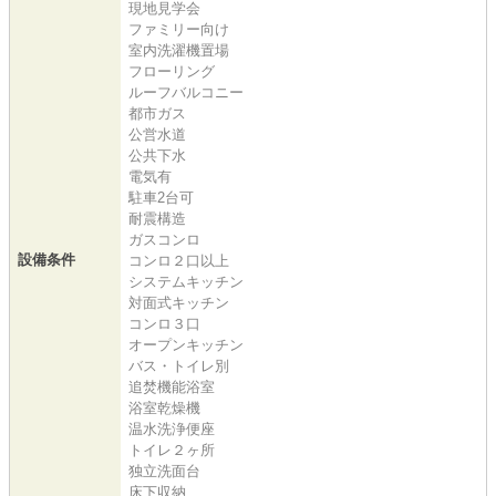
現地見学会
ファミリー向け
室内洗濯機置場
フローリング
ルーフバルコニー
都市ガス
公営水道
公共下水
電気有
駐車2台可
耐震構造
ガスコンロ
設備条件
コンロ２口以上
システムキッチン
対面式キッチン
コンロ３口
オープンキッチン
バス・トイレ別
追焚機能浴室
浴室乾燥機
温水洗浄便座
トイレ２ヶ所
独立洗面台
床下収納