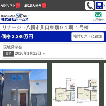
0
1
検討リスト
最近見た物件
お問合せ
リナージュ八幡市川口東扇０１期 １号棟
価格
3,380
万円
検討リストに追加
現地見学会
2026年1月22日 ～
日時