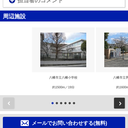
担当者のコメント
周辺施設
八幡市立八幡小学校
八幡市立
約1500m／19分
約1600
前
メールでお問い合わせする(無料)