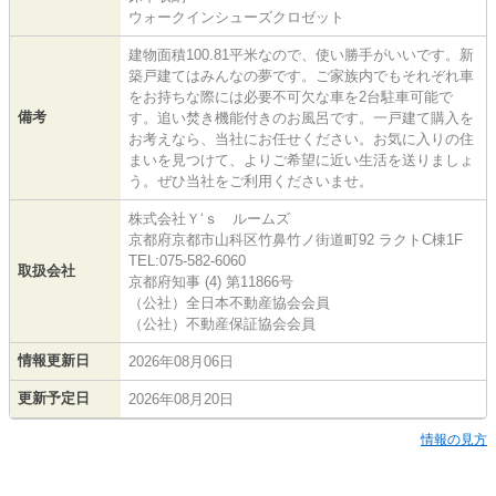
ウォークインシューズクロゼット
建物面積100.81平米なので、使い勝手がいいです。新
築戸建てはみんなの夢です。ご家族内でもそれぞれ車
をお持ちな際には必要不可欠な車を2台駐車可能で
備考
す。追い焚き機能付きのお風呂です。一戸建て購入を
お考えなら、当社にお任せください。お気に入りの住
まいを見つけて、よりご希望に近い生活を送りましょ
う。ぜひ当社をご利用くださいませ。
株式会社Ｙ‘ｓ ルームズ
京都府京都市山科区竹鼻竹ノ街道町92 ラクトC棟1F
TEL:075-582-6060
取扱会社
京都府知事 (4) 第11866号
（公社）全日本不動産協会会員
（公社）不動産保証協会会員
情報更新日
2026年08月06日
更新予定日
2026年08月20日
情報の見方