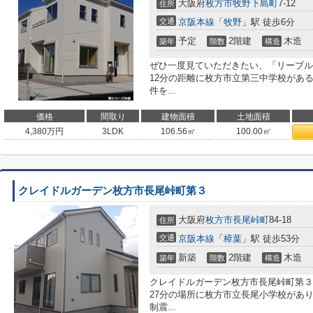
大阪府
枚方市
牧野下島町
7-12
住所
交通
京阪本線
「
牧野
」駅 徒歩6分
予定
2階建
木造
築年
階数
構造
ぜひ一度見ていただきたい、「リーブル
12分の距離に枚方市立第三中学校があ
件を...
価格
間取り
建物面積
土地面積
4,380
万円
3LDK
106.56㎡
100.00㎡
クレイドルガーデン枚方市長尾峠町第３
大阪府
枚方市
長尾峠町
84-18
住所
交通
京阪本線
「
樟葉
」駅 徒歩53分
新築
2階建
木造
築年
階数
構造
クレイドルガーデン枚方市長尾峠町第３
27分の場所に枚方市立長尾小学校があ
制震...