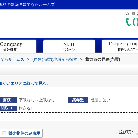
無料の新築戸建てならルームズ
てならルームズ
>
(戸建(売買))地域から探す
>
枚方市の戸建(売買)
細かいエリアに絞って見る。
面積
下限なし～上限なし
築年数
指定しない
間取り
指定なし
並び順：
販売物件のみ表示