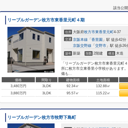
該当公開
リーブルガーデン枚方市東香里元町４期
大阪府
枚方市
東香里元町
4-37
住所
交通
京阪本線
「
香里園
」駅 徒歩42分
京阪交野線
「
交野市
」駅 徒歩26
新築
2階建
木造
築年
階数
構造
「リーブルガーデン枚方市東香里元町４
所に枚方市立東香里小学校があります。
備も...
価格
間取り
建物面積
土地面積
3,480
万円
3LDK
92.34㎡
132.88㎡
3,880
万円
3LDK
95.57㎡
115.22㎡
リーブルガーデン枚方市牧野下島町