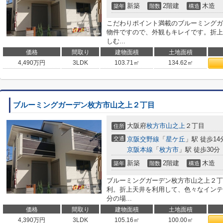
新築
2階建
木造
築年
階数
構造
こだわりポイント満載のブルーミングガ
物件ですので、外観もキレイです。折上
しむ...
価格
間取り
建物面積
土地面積
4,490
万円
3LDK
103.71㎡
134.62㎡
ブルーミングガーデン枚方市山之上２丁目
大阪府
枚方市
山之上
２丁目
住所
交通
京阪交野線
「
星ケ丘
」駅 徒歩14
京阪本線
「
枚方市
」駅 徒歩30分
新築
2階建
木造
築年
階数
構造
ブルーミングガーデン枚方市山之上２丁
利。折上天井を利用して、色々なインテ
分の場...
価格
間取り
建物面積
土地面積
4,390
万円
3LDK
105.16㎡
100.00㎡