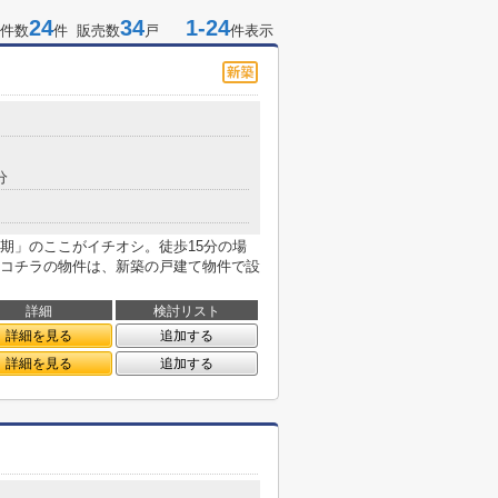
24
34
1-24
件数
件 販売数
戸
件表示
分
期」のここがイチオシ。徒歩15分の場
コチラの物件は、新築の戸建て物件で設
詳細
検討リスト
詳細を見る
追加する
詳細を見る
追加する