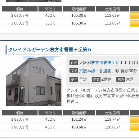
価格
間取り
建物面積
土地面積
3,080
万円
4LDK
105.30㎡
112.02㎡
3,080
万円
3LDK
105.30㎡
111.08㎡
クレイドルガーデン枚方市香里ヶ丘第５
大阪府
枚方市
香里ケ丘
１１丁目8-
住所
交通
京阪本線
「
香里園
」駅 徒歩30分
予定
2階建
木造
築年
階数
構造
クレイドルガーデン枚方市香里ヶ丘第５
歩11分の距離に枚方市立東香里中学校
戸建...
価格
間取り
建物面積
土地面積
3,880
万円
4LDK
101.24㎡
119.74㎡
3,980
万円
4LDK
103.68㎡
128.88㎡