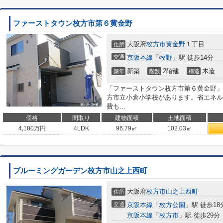
ファーストタウン枚方市第６黄金野
大阪府
枚方市
黄金野
１丁目
住所
交通
京阪本線
「
牧野
」駅 徒歩14分
新築
2階建
木造
築年
階数
構造
「ファーストタウン枚方市第６黄金野」
方市立小倉小学校があります。省エネル
費も...
価格
間取り
建物面積
土地面積
4,180
万円
4LDK
96.79㎡
102.03㎡
ブルーミングガーデン枚方市山之上西町
大阪府
枚方市
山之上西町
住所
交通
京阪本線
「
枚方公園
」駅 徒歩18
京阪本線
「
枚方市
」駅 徒歩29分