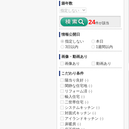
築年数
24
件が該当
情報公開日
指定しない
本日
3日以内
1週間以内
画像・動画あり
画像あり
動画あり
こだわり条件
陽当り良好
(-)
閑静な住宅地
(-)
リフォーム済
(-)
輸入住宅
(-)
二世帯住宅
(-)
システムキッチン
(-)
対面式キッチン
(-)
アイランドキッチン
(-)
床暖房
(-)