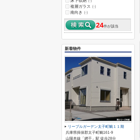
床下収納
(-)
複層ガラス
(-)
南向き
(-)
24
件が該当
新着物件
リーブルガーデン太子町鵤１１期
兵庫県揖保郡太子町鵤161-9
山陽本線「網干」駅 徒歩28分