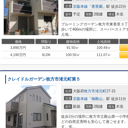
交通
京阪本線
「
香里園
」駅 徒歩22分
予定
2階建
木造
築年
階数
構造
ブルーミングガーデン枚方市東香里３丁
歩いて466mの場所に、スーパーストア
土地...
価格
間取り
建物面積
土地面積
3,890
万円
3LDK
91.50㎡
100.49㎡
4,190
万円
3LDK
100.50㎡
111.07㎡
クレイドルガーデン枚方市渚元町第５
大阪府
枚方市
渚元町
27-15
住所
交通
京阪本線
「
御殿山
」駅 徒歩11分
新築
2階建
木造
築年
階数
構造
徒歩2分の場所に枚方市立殿山第一小学
どの自然災害時も安心して過ごせます。
す。劣...