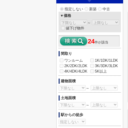
指定しない
新築
中古
▼価格
～
値下げ物件
24
件が該当
間取り
ワンルーム
1K/1DK/1LDK
2K/2DK/2LDK
3K/3DK/3LDK
4K/4DK/4LDK
5K以上
建物面積
～
土地面積
～
駅からの徒歩