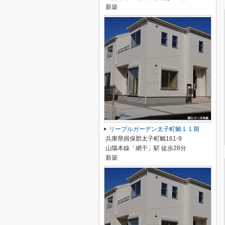
新築
リーブルガーデン太子町鵤１１期
兵庫県揖保郡太子町鵤161-9
山陽本線「網干」駅 徒歩28分
新築