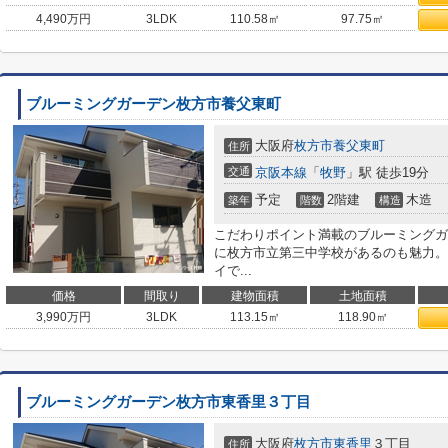
4,490
万円
3LDK
110.58㎡
97.75㎡
ブルーミングガーデン枚方市養父東町
大阪府
枚方市
養父東町
住所
交通
京阪本線
「
牧野
」駅 徒歩19分
予定
2階建
木造
築年
階数
構造
こだわりポイント満載のブルーミングガ
に枚方市立第三中学校があるのも魅力。
イで...
価格
間取り
建物面積
土地面積
3,990
万円
3LDK
113.15㎡
118.90㎡
ブルーミングガーデン枚方市東香里３丁目
大阪府
枚方市
東香里
３丁目
住所