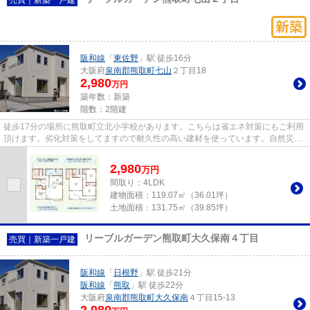
阪和線
「
東佐野
」駅 徒歩16分
大阪府
泉南郡熊取町
七山
２丁目18
2,980
万円
築年数：新築
階数：2階建
徒歩17分の場所に熊取町立北小学校があります。こちらは省エネ対策にもご利用
頂けます。劣化対策をしてますので耐久性の高い建材を使っています。自然災害
時も安心な、この耐風構造物...
2,980
万
円
間取り：4LDK
建物面積：
119.07㎡（36.01坪）
土地面積：
131.75㎡（39.85坪）
リーブルガーデン熊取町大久保南４丁目
売買｜新築一戸建
阪和線
「
日根野
」駅 徒歩21分
阪和線
「
熊取
」駅 徒歩22分
大阪府
泉南郡熊取町
大久保南
４丁目15-13
2,980