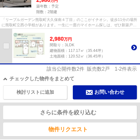
万円
築年数：予定
階数：2階建
「リーブルガーデン熊取町大久保南４丁目」のここがイチオシ。徒歩11分の場所
に熊取町立西小学校があります。一生に一度のマイホーム探しは、ぜひ新築戸建
てで。劣化対策をしています...
2,980
万
円
間取り：3LDK
建物面積：
117.17㎡（35.44坪）
土地面積：
120.52㎡（36.45坪）
該当公開件数
2
件 販売数
2
戸
1-2
件表示
チェックした物件をまとめて
検討リストに追加
お問い合わせ
さらに条件を絞り込む
物件リクエスト