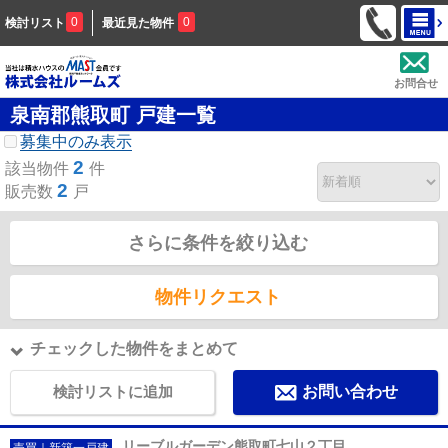
0
0
検討リスト
最近見た物件
お問合せ
泉南郡熊取町 戸建一覧
募集中のみ表示
2
該当物件
件
2
販売数
戸
さらに条件を絞り込む
物件リクエスト
チェックした物件をまとめて
検討リストに追加
お問い合わせ
リーブルガーデン熊取町七山２丁目
売買｜新築一戸建