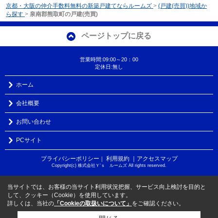
京都・大阪の仲介手数料無料の新築戸建てならルームズ
>
(戸建(売買))地域か
ら探す
>
泉南郡熊取町の戸建(売買)
ページトップに戻る
営業時間:09:00～20：00
定休日:無し
ホーム
会社概要
お問い合わせ
PCサイト
プライバシーポリシー
利用規約
｜アクセスマップ
｜
Copyright(c) 株式会社Ｙ‘ｓ ルームズ All rights reserved.
当サイトでは、お客様の当サイト利用状況把握、サービス向上検討を目的と
して、クッキー（Cookie）を使用しています。
詳しくは、当社の
「Cookieの取扱いについて」
をご確認ください。