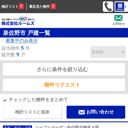
0
0
検討リスト
最近見た物件
お問合せ
泉佐野市 戸建一覧
募集中のみ表示
5
該当物件
件
9
販売数
戸
さらに条件を絞り込む
物件リクエスト
チェックした物件をまとめて
検討リストに追加
お問い合わせ
リーブルガーデン泉佐野市鶴原８期
売買｜新築一戸建