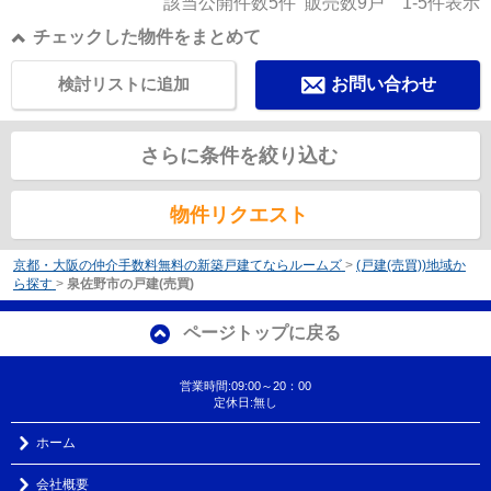
該当公開件数
5
件 販売数
9
戸
1-5
件表示
チェックした物件をまとめて
検討リストに追加
お問い合わせ
さらに条件を絞り込む
物件リクエスト
京都・大阪の仲介手数料無料の新築戸建てならルームズ
>
(戸建(売買))地域か
ら探す
>
泉佐野市の戸建(売買)
ページトップに戻る
営業時間:09:00～20：00
定休日:無し
ホーム
会社概要