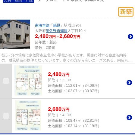
南海本線
「
鶴原
」駅 徒歩9分
大阪府
泉佐野市
鶴原
３丁目10-4
2,480
2,680
万円～
万円
築年数：新築
階数：2階建
徒歩7分の場所に泉佐野市立北中小学校があります。風害に対する強度も納得
の、耐風構造の物件となっています。多くの方から高いニーズのある、内装もピ
カピカの新築戸建ての物件です。...
2,480
万
円
間取り：3LDK
建物面積：
112.61㎡（34.06坪）
土地面積：
102.07㎡（30.87坪）
2,680
万
円
間取り：4LDK
建物面積：
108.47㎡（32.81坪）
土地面積：
103.14㎡（31.19坪）