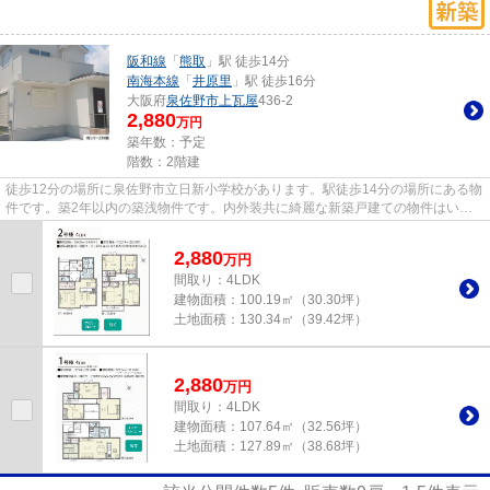
阪和線
「
熊取
」駅 徒歩14分
南海本線
「
井原里
」駅 徒歩16分
大阪府
泉佐野市
上瓦屋
436-2
2,880
万円
築年数：予定
階数：2階建
徒歩12分の場所に泉佐野市立日新小学校があります。駅徒歩14分の場所にある物
件です。築2年以内の築浅物件です。内外装共に綺麗な新築戸建ての物件はいか
がでしょうか。信頼と実績のあ...
2,880
万
円
間取り：4LDK
建物面積：
100.19㎡（30.30坪）
土地面積：
130.34㎡（39.42坪）
2,880
万
円
間取り：4LDK
建物面積：
107.64㎡（32.56坪）
土地面積：
127.89㎡（38.68坪）