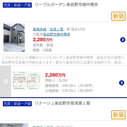
リーブルガーデン泉佐野市南中樫井
売買｜新築一戸建
南海本線
「
吉見ノ里
」駅 徒歩13分
大阪府
泉佐野市
南中樫井
2,280
万円
築年数：新築
階数：2階建
こだわりポイント満載のリーブルガーデン泉佐野市南中樫井。徒歩27分の場所に
泉佐野市立長南小学校があります。駅から徒歩13分に位置する物件です。経済面
でも利点のある、省エネ対策...
2,280
万
円
間取り：3LDK
建物面積：
109.30㎡（33.06坪）
土地面積：
119.33㎡（36.09坪）
リナージュ泉佐野市長滝第１期
売買｜新築一戸建