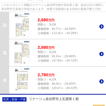
こだわりポイント満載のリナージュ泉佐野市南中安松第１期。徒歩13分の場所に
泉佐野市立長南小学校があります。綺麗で清潔感のある室内が新築戸建ての特徴
です。冬でも暖かな空間を実...
2,680
万
円
間取り：3LDK
建物面積：
93.77㎡（28.36坪）
土地面積：
113.35㎡（34.28坪）
2,680
万
円
間取り：3LDK
建物面積：
95.43㎡（28.86坪）
土地面積：
147.84㎡（44.72坪）
2,780
万
円
間取り：4LDK
建物面積：
96.05㎡（29.05坪）
土地面積：
120.07㎡（36.32坪）
リナージュ泉佐野市上瓦屋第１期
売買｜新築一戸建