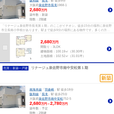
阪和線
「
長滝
」駅 徒歩9分
大阪府
泉佐野市
長滝
1968-1
2,680
万円
築年数：新築
階数：2階建
「リナージュ泉佐野市長滝第１期」のここがイチオシ。徒歩15分の場所に泉佐野
市立長南小学校があります。駅まで徒歩9分の場所にある物件です。多くの方か
らこだわり条件でいただく新築...
2,680
万
円
間取り：3LDK
建物面積：
100.19㎡（30.30坪）
土地面積：
102.52㎡（31.01坪）
リナージュ泉佐野市南中安松第１期
売買｜新築一戸建
南海本線
「
羽倉崎
」駅 徒歩18分
阪和線
「
長滝
」駅 徒歩25分
大阪府
泉佐野市
南中安松
752-5
2,680
2,780
万円～
万円
築年数：予定
階数：2階建