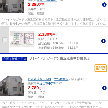
2,380
万円
築年数：新築
階数：2階建
クレイドルガーデン東近江市林田町第５：近江鉄道近江本線八日市駅にも近くて
便利。徒歩11分の場所に東近江市立御園小学校があります。劣化対策をしていま
すので、見た目だけでなく構...
2,380
万
円
間取り：4LDK
建物面積：
108.54㎡（32.83坪）
土地面積：
180.59㎡（54.62坪）
クレイドルガーデン東近江市中野町第２
売買｜新築一戸建
近江鉄道八日市線
「
太郎坊宮前
」駅 徒歩13分
滋賀県
東近江市
中野町
672
2,780
万円
築年数：予定
階数：2階建
ぜひ一度見ていただきたい、「クレイドルガーデン東近江市中野町第２」です。
宮路医院まで472mです。こだわりのある方も多い、新築の戸建て物件となって