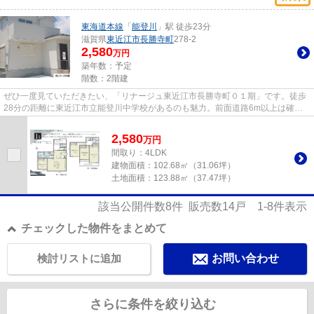
東海道本線
「
能登川
」駅 徒歩23分
滋賀県
東近江市
長勝寺町
278-2
2,580
万円
築年数：予定
階数：2階建
ぜひ一度見ていただきたい、「リナージュ東近江市長勝寺町０１期」です。徒歩
28分の距離に東近江市立能登川中学校があるのも魅力。前面道路6m以上は確保
しているので車の出し入れもラ...
2,580
万
円
間取り：4LDK
建物面積：
102.68㎡（31.06坪）
土地面積：
123.88㎡（37.47坪）
該当公開件数
8
件 販売数
14
戸
1-8
件表示
チェックした物件をまとめて
検討リストに追加
お問い合わせ
さらに条件を絞り込む