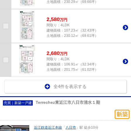
土地面積：
230.29㎡（69.66坪）
2,580
万
円
間取り：4LDK
建物面積：
107.23㎡（32.43坪）
土地面積：
230.12㎡（69.61坪）
2,680
万
円
間取り：4LDK
建物面積：
106.91㎡（32.34坪）
土地面積：
201.75㎡（61.02坪）
全4件を表示する
Terrechez東近江市八日市清水１期
売買｜新築一戸建
近江鉄道近江本線
「
八日市
」駅 徒歩10分