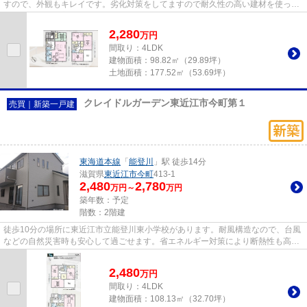
すので、外観もキレイです。劣化対策をしてますので耐久性の高い建材を使って
います。多くの方からこだわり...
2,280
万
円
間取り：4LDK
建物面積：
98.82㎡（29.89坪）
土地面積：
177.52㎡（53.69坪）
クレイドルガーデン東近江市今町第１
売買｜新築一戸建
東海道本線
「
能登川
」駅 徒歩14分
滋賀県
東近江市
今町
413-1
2,480
2,780
万円～
万円
築年数：予定
階数：2階建
徒歩10分の場所に東近江市立能登川東小学校があります。耐風構造なので、台風
などの自然災害時も安心して過ごせます。省エネルギー対策により断熱性も高
く、空調設備費も抑えられます...
2,480
万
円
間取り：4LDK
建物面積：
108.13㎡（32.70坪）