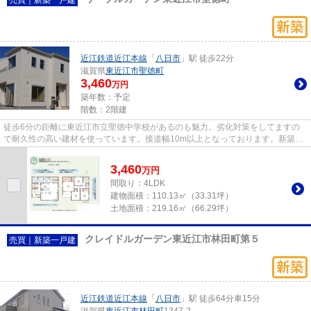
近江鉄道近江本線
「
八日市
」駅 徒歩22分
滋賀県
東近江市
聖徳町
3,460
万円
築年数：予定
階数：2階建
徒歩6分の距離に東近江市立聖徳中学校があるのも魅力。劣化対策をしてますの
で耐久性の高い建材を使っています。接道幅10m以上となっております。新築戸
建ての物件は、室内のレイアウ...
3,460
万
円
間取り：4LDK
建物面積：
110.13㎡（33.31坪）
土地面積：
219.16㎡（66.29坪）
クレイドルガーデン東近江市林田町第５
売買｜新築一戸建
近江鉄道近江本線
「
八日市
」駅 徒歩64分車15分
滋賀県
東近江市
林田町
1347-2