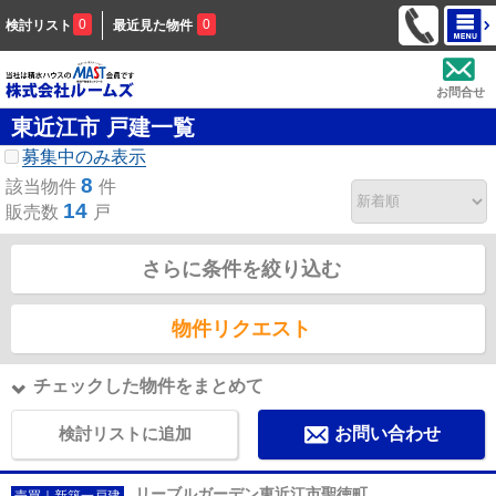
0
0
検討リスト
最近見た物件
お問合せ
東近江市 戸建一覧
募集中のみ表示
8
該当物件
件
14
販売数
戸
さらに条件を絞り込む
物件リクエスト
チェックした物件をまとめて
検討リストに追加
お問い合わせ
リーブルガーデン東近江市聖徳町
売買｜新築一戸建