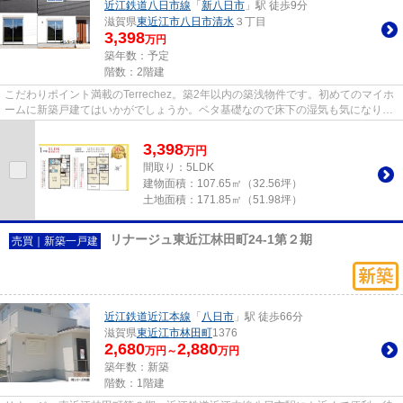
近江鉄道八日市線
「
新八日市
」駅 徒歩9分
滋賀県
東近江市
八日市清水
３丁目
3,398
万円
築年数：予定
階数：2階建
こだわりポイント満載のTerrechez。築2年以内の築浅物件です。初めてのマイホ
ームに新築戸建てはいかがでしょうか。ベタ基礎なので床下の湿気も気になりま
せん。Ｙ‘ｓ へのお問い合わ...
3,398
万
円
間取り：5LDK
建物面積：
107.65㎡（32.56坪）
土地面積：
171.85㎡（51.98坪）
リナージュ東近江林田町24-1第２期
売買｜新築一戸建
近江鉄道近江本線
「
八日市
」駅 徒歩66分
滋賀県
東近江市
林田町
1376
2,680
2,880
万円～
万円
築年数：新築
階数：1階建