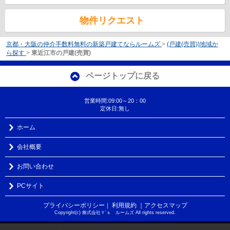
物件リクエスト
京都・大阪の仲介手数料無料の新築戸建てならルームズ
>
(戸建(売買))地域か
ら探す
>
東近江市の戸建(売買)
ページトップに戻る
営業時間:09:00～20：00
定休日:無し
ホーム
会社概要
お問い合わせ
PCサイト
プライバシーポリシー
利用規約
｜アクセスマップ
｜
Copyright(c) 株式会社Ｙ‘ｓ ルームズ All rights reserved.