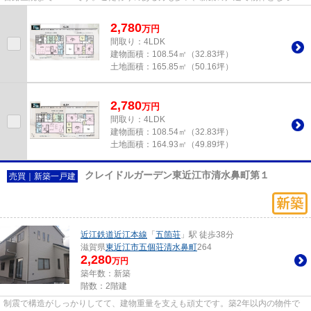
おります。耐風構造なので、台...
2,780
万
円
間取り：4LDK
建物面積：
108.54㎡（32.83坪）
土地面積：
165.85㎡（50.16坪）
2,780
万
円
間取り：4LDK
建物面積：
108.54㎡（32.83坪）
土地面積：
164.93㎡（49.89坪）
クレイドルガーデン東近江市清水鼻町第１
売買｜新築一戸建
近江鉄道近江本線
「
五箇荘
」駅 徒歩38分
滋賀県
東近江市
五個荘清水鼻町
264
2,280
万円
築年数：新築
階数：2階建
制震で構造がしっかりしてて、建物重量を支えも頑丈です。築2年以内の物件で