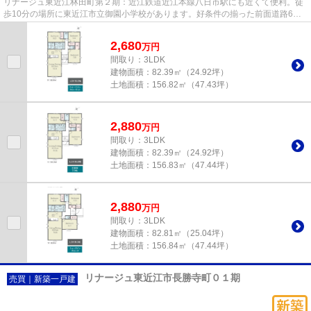
リナージュ東近江林田町第２期：近江鉄道近江本線八日市駅にも近くて便利。徒
歩10分の場所に東近江市立御園小学校があります。好条件の揃った前面道路6m
以上の物件をお薦めいたします...
2,680
万
円
間取り：3LDK
建物面積：
82.39㎡（24.92坪）
土地面積：
156.82㎡（47.43坪）
2,880
万
円
間取り：3LDK
建物面積：
82.39㎡（24.92坪）
土地面積：
156.83㎡（47.44坪）
2,880
万
円
間取り：3LDK
建物面積：
82.81㎡（25.04坪）
土地面積：
156.84㎡（47.44坪）
リナージュ東近江市長勝寺町０１期
売買｜新築一戸建