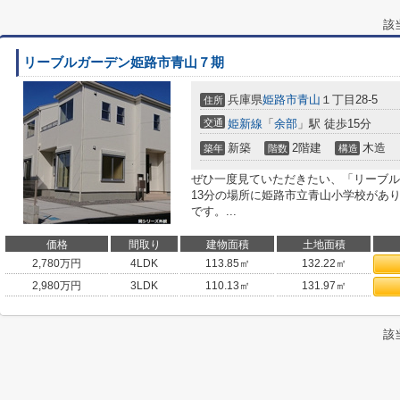
該
リーブルガーデン姫路市青山７期
兵庫県
姫路市
青山
１丁目28-5
住所
交通
姫新線
「
余部
」駅 徒歩15分
新築
2階建
木造
築年
階数
構造
ぜひ一度見ていただきたい、「リーブル
13分の場所に姫路市立青山小学校があ
です。...
価格
間取り
建物面積
土地面積
2,780
万円
4LDK
113.85㎡
132.22㎡
2,980
万円
3LDK
110.13㎡
131.97㎡
該