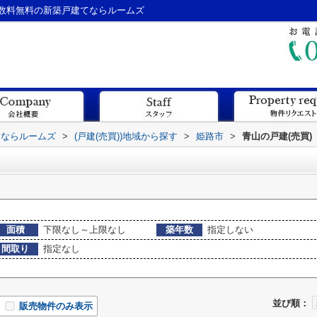
数料無料の新築戸建てならルームズ
てならルームズ
>
(戸建(売買))地域から探す
>
姫路市
>
青山の戸建(売買)
面積
下限なし～上限なし
築年数
指定しない
間取り
指定なし
並び順：
販売物件のみ表示