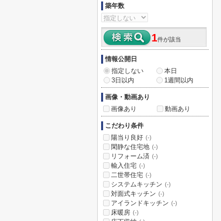
築年数
1
件が該当
情報公開日
指定しない
本日
3日以内
1週間以内
画像・動画あり
画像あり
動画あり
こだわり条件
陽当り良好
(-)
閑静な住宅地
(-)
リフォーム済
(-)
輸入住宅
(-)
二世帯住宅
(-)
システムキッチン
(-)
対面式キッチン
(-)
アイランドキッチン
(-)
床暖房
(-)