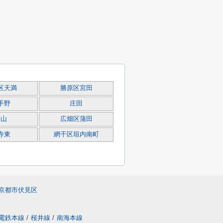
区天満
勝原区宮田
手野
庄田
東山
広畑区蒲田
寺東
網干区垣内南町
京都市伏見区
電鉄本線
/
桜井線
/
南海本線