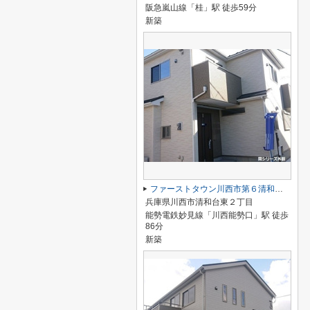
阪急嵐山線「桂」駅 徒歩59分
新築
ファーストタウン川西市第６清和台東
兵庫県川西市清和台東２丁目
能勢電鉄妙見線「川西能勢口」駅 徒歩
86分
新築