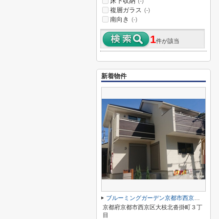
床下収納
(-)
複層ガラス
(-)
南向き
(-)
1
件が該当
新着物件
ブルーミングガーデン京都市西京区大枝北沓掛町３丁目
京都府京都市西京区大枝北沓掛町３丁
目