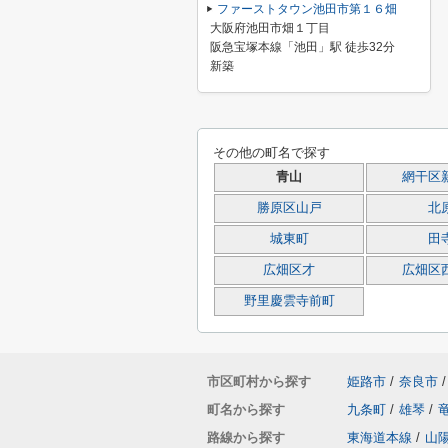
ファーストタウン池田市第１６畑
大阪府池田市畑１丁目
阪急宝塚本線「池田」駅 徒歩32分
新築
その他の町名で探す
青山
網干区
勝原区山戸
北
城東町
田
広畑区才
広畑区
野里慶雲寺前町
市区町村から探す
姫路市
/
奈良市
/
町名から探す
九条町
/
雄琴
/
路線から探す
東海道本線
/
山