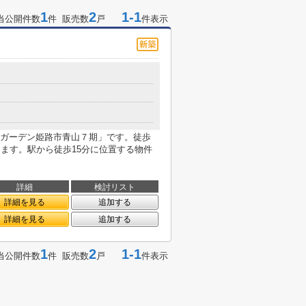
1
2
1-1
当公開件数
件 販売数
戸
件表示
ガーデン姫路市青山７期」です。徒歩
ります。駅から徒歩15分に位置する物件
詳細
検討リスト
詳細を見る
追加する
詳細を見る
追加する
1
2
1-1
当公開件数
件 販売数
戸
件表示