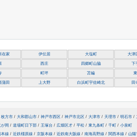
新在家
伊伝居
大塩町
大津
原
西庄
四郷町山脇
下
寺
町坪
苫編
西蒲田
上大野
白浜町宇佐崎北
田
枚方市
/
大和郡山市
/
神戸市西区
/
神戸市北区
/
大津市
/
天理市
/
明石市
/
竜が岡
/
道場町日下部
/
王塚台
/
広畑区才
/
平松
/
東九条町
/
千町
/
小泉町
陽本線
/
近鉄橿原線
/
京阪本線
/
近鉄南大阪線
/
南海高野線
/
関西本線
/
山陽