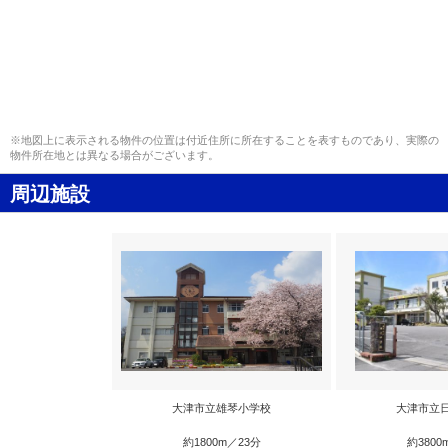
※地図上に表示される物件の位置は付近住所に所在することを表すものであり、実際の
物件所在地とは異なる場合がございます。
周辺施設
大津市立雄琴小学校
大津市立
約1800m／23分
約3800