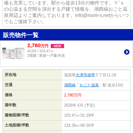
備も充実しています。駅から徒歩13分の物件です。Ｙ‘ｓ
の心温まる空間を演出する戸建て情報を、湖西線おごと温
泉周辺よりご案内しております。info@room-s.netからいつ
でもご連絡下さい。
販売物件一覧
2,780
万
円
NEW
4LDK / 103.47㎡
2階建 / 新築一戸建/木造
所在地
滋賀県
大津市
雄琴
５丁目11-19
交通
湖西線
「
おごと温泉
」駅 徒歩13分
価格
2,780万円
築年数
2026年 6月 (予定)
建物面積/坪数
103.47㎡/31.29坪
土地面積/坪数
133.39㎡/40.35坪