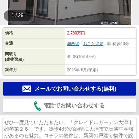
1 / 29
価格
2,780万円
交通
湖西線
「
おごと温泉
」駅 徒歩13分
間取り
4LDK(103.47㎡)
(建物面積)
築年月
2026年 6月(予定)
メールでお問い合わせする(無料)
電話でお問い合わせする
ぜひ一度見ていただきたい、「クレイドルガーデン大津市
雄琴第２６」です。徒歩48分の距離に大津市立日吉中学校
があるのも魅力。コチラの物件は、新築の戸建て物件で設