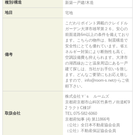
種別/構造
新築一戸建/木造
地目
宅地
こだわりポイント満載のクレイドル
ガーデン大津市雄琴第２６。安心の
前面道路6m以上の条件を備えており
ます。こちらの物件は、制震構造で
安全性にとても優れています。省エ
ネルギー対策により断熱性も高く、
備考
空調設備費も抑えられます。大津市
の湖西線おごと温泉周辺にある一戸
建て探しは、当社がお手伝いを致し
ます。どんなご要望にもお応え致し
ますので、info@room-s.netからご依
頼下さい。
株式会社Ｙ‘ｓ ルームズ
京都府京都市山科区竹鼻竹ノ街道町9
2 ラクトC棟1F
取扱会社
TEL:075-582-6060
京都府知事 (4) 第11866号
（公社）全日本不動産協会会員
（公社）不動産保証協会会員