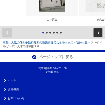
山本英生
株式会
前
京都・大阪の仲介手数料無料の新築戸建てならルームズ
>
物件一覧
>
クレイド
ルガーデン大津市雄琴第２６
ページトップに戻る
営業時間:09:00～20：00
定休日:無し
ホーム
会社概要
お問い合わせ