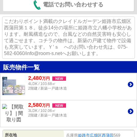
電話でお問い合わせする
こだわりポイント満載のクレイドルガーデン姫路市広畑区
西蒲田第１８。徒歩14分の場所に姫路市立八幡小学校があ
ります。耐風構造なので、台風などの自然災害時も安心し
て過ごせます。コチラの物件は、新築の戸建て物件で設備
も充実しています。Ｙ‘ｓ へのお問い合わせ先は、075-
582-6060/info@room-s.netへお願いします。
販売物件一覧
2,480
万
円
NEW
4LDK / 103.68㎡
2階建 / 新築一戸建/木造
2,580
万
円
NEW
3LDK / 102.06㎡
2階建 / 新築一戸建/木造
所在地
兵庫県
姫路市
広畑区西蒲田
569