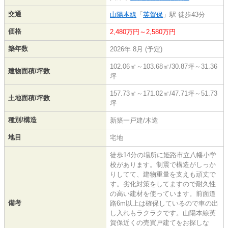
交通
山陽本線
「
英賀保
」駅 徒歩43分
価格
2,480万円～2,580万円
築年数
2026年 8月 (予定)
102.06㎡～103.68㎡/30.87坪～31.36
建物面積/坪数
坪
157.73㎡～171.02㎡/47.71坪～51.73
土地面積/坪数
坪
種別/構造
新築一戸建/木造
地目
宅地
徒歩14分の場所に姫路市立八幡小学
校があります。制震で構造がしっか
りしてて、建物重量を支えも頑丈で
す。劣化対策をしてますので耐久性
の高い建材を使っています。前面道
備考
路6m以上は確保しているので車の出
し入れもラクラクです。山陽本線英
賀保近くの売買戸建てをお探しな