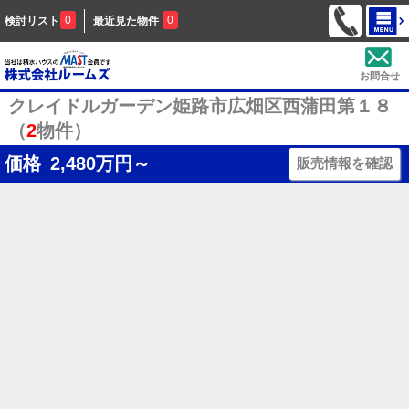
0
0
検討リスト
最近見た物件
お問合せ
クレイドルガーデン姫路市広畑区西蒲田第１８
（
2
物件）
価格
2,480
万円～
販売情報を確認