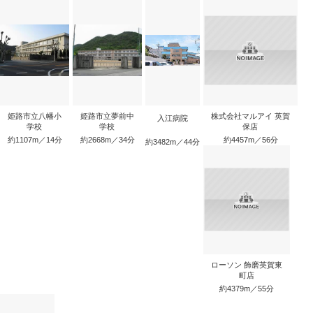
姫路市立八幡小
姫路市立夢前中
株式会社マルアイ 英賀
入江病院
学校
学校
保店
約1107m／14分
約2668m／34分
約4457m／56分
約3482m／44分
ローソン 飾磨英賀東
町店
約4379m／55分