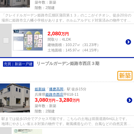
築年数：新築
階数：2階建
「クレイドルガーデン姫路市広畑区蒲田第１３」のここがイチオシ。徒歩20分の
場所に姫路市立八幡小学校があります。ホルムアルデヒド対策済みの物件ですの
で、健康リスクが少ないです...
2,080
万
円
間取り：4LDK
建物面積：
103.27㎡（31.23坪）
土地面積：
145.97㎡（44.15坪）
リーブルガーデン姫路市西庄３期
売買｜新築一戸建
姫新線
「
播磨高岡
」駅 徒歩15分
兵庫県
姫路市
西庄
甲618-11
3,080
3,280
万円～
万円
築年数：新築
階数：2階建
駅までは徒歩15分でアクセス可能です。こちらの土地は前面道路6m以上です。
地球にやさしい省エネ対策の物件です。耐風構造なので、台風などの自然災害時
も安心して過ごせます。Ｙ‘ｓ ...