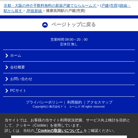
京都・大阪の仲介手数料無料の新築戸建てならルームズ
>
(戸建(売買))路線・
駅から探す
>
JR姫新線
>
播磨高岡駅の戸建(売買)
ページトップに戻る
営業時間:09:00～20：00
定休日:無し
ホーム
会社概要
お問い合わせ
PCサイト
プライバシーポリシー
利用規約
｜アクセスマップ
｜
Copyright(c) 株式会社Ｙ‘ｓ ルームズ All rights reserved.
当サイトでは、お客様の当サイト利用状況把握、サービス向上検討を目的と
して、クッキー（Cookie）を使用しています。
詳しくは、当社の
「Cookieの取扱いについて」
をご確認ください。