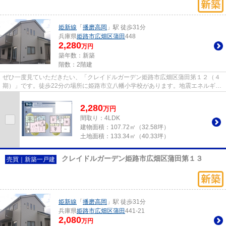
姫新線
「
播磨高岡
」駅 徒歩31分
兵庫県
姫路市
広畑区蒲田
448
2,280
万円
築年数：新築
階数：2階建
ぜひ一度見ていただきたい、「クレイドルガーデン姫路市広畑区蒲田第１２（４
期）」です。徒歩22分の場所に姫路市立八幡小学校があります。地震エネルギー
を吸収し、建物の揺れを抑え...
2,280
万
円
間取り：4LDK
建物面積：
107.72㎡（32.58坪）
土地面積：
133.34㎡（40.33坪）
クレイドルガーデン姫路市広畑区蒲田第１３
売買｜新築一戸建
姫新線
「
播磨高岡
」駅 徒歩31分
兵庫県
姫路市
広畑区蒲田
441-21
2,080
万円