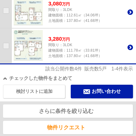
3,080
万
円
間取り：3LDK
建物面積：
112.61㎡（34.06坪）
土地面積：
137.80㎡（41.68坪）
3,280
万
円
間取り：3LDK
建物面積：
111.78㎡（33.81坪）
土地面積：
137.80㎡（41.68坪）
該当公開件数
4
件 販売数
5
戸
1-4
件表示
チェックした物件をまとめて
検討リストに追加
お問い合わせ
さらに条件を絞り込む
物件リクエスト