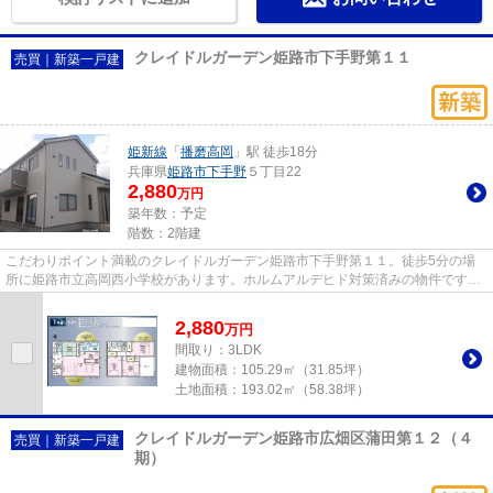
クレイドルガーデン姫路市下手野第１１
売買｜新築一戸建
姫新線
「
播磨高岡
」駅 徒歩18分
兵庫県
姫路市
下手野
５丁目22
2,880
万円
築年数：予定
階数：2階建
こだわりポイント満載のクレイドルガーデン姫路市下手野第１１。徒歩5分の場
所に姫路市立高岡西小学校があります。ホルムアルデヒド対策済みの物件ですの
で、健康リスクが少ないです。...
2,880
万
円
間取り：3LDK
建物面積：
105.29㎡（31.85坪）
土地面積：
193.02㎡（58.38坪）
クレイドルガーデン姫路市広畑区蒲田第１２（４
売買｜新築一戸建
期）