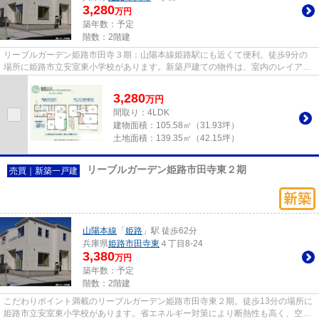
3,280
万円
築年数：予定
階数：2階建
リーブルガーデン姫路市田寺３期：山陽本線姫路駅にも近くて便利。徒歩9分の
場所に姫路市立安室東小学校があります。新築戸建ての物件は、室内のレイアウ
トも自分好みに変更可能です。...
3,280
万
円
間取り：4LDK
建物面積：
105.58㎡（31.93坪）
土地面積：
139.35㎡（42.15坪）
リーブルガーデン姫路市田寺東２期
売買｜新築一戸建
山陽本線
「
姫路
」駅 徒歩62分
兵庫県
姫路市
田寺東
４丁目8-24
3,380
万円
築年数：予定
階数：2階建
こだわりポイント満載のリーブルガーデン姫路市田寺東２期。徒歩13分の場所に
姫路市立安室東小学校があります。省エネルギー対策により断熱性も高く、空調