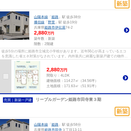
山陽本線
「
姫路
」駅 徒歩38分
播但線
「
野里
」駅 徒歩19分
兵庫県
姫路市
伊伝居
74-2
2,880
万円
築年数：新築
階数：2階建
徒歩5分の場所に姫路市立城北小学校があります。近年関心が高まっているエコ
を意識した省エネ対策がなされています。内外装共に綺麗な新築戸建ての物件は
いかがでしょうか。ホルムアル...
2,880
万
円
間取り：4LDK
建物面積：
114.27㎡（34.56坪）
土地面積：
171.63㎡（51.91坪）
リーブルガーデン姫路市田寺東３期
売買｜新築一戸建
山陽本線
「
姫路
」駅 徒歩58分
兵庫県
姫路市
田寺
３丁目13-11