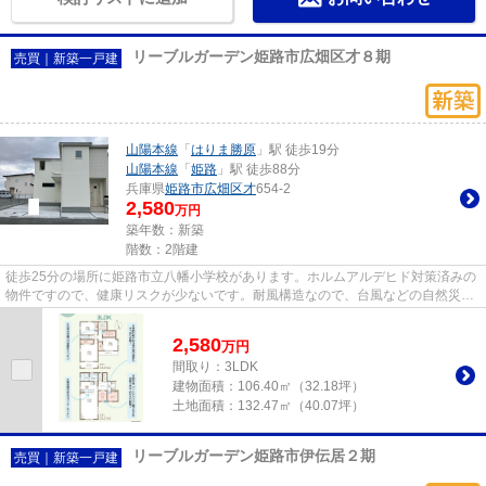
リーブルガーデン姫路市広畑区才８期
売買｜新築一戸建
山陽本線
「
はりま勝原
」駅 徒歩19分
山陽本線
「
姫路
」駅 徒歩88分
兵庫県
姫路市
広畑区才
654-2
2,580
万円
築年数：新築
階数：2階建
徒歩25分の場所に姫路市立八幡小学校があります。ホルムアルデヒド対策済みの
物件ですので、健康リスクが少ないです。耐風構造なので、台風などの自然災害
時も安心して過ごせます。こ...
2,580
万
円
間取り：3LDK
建物面積：
106.40㎡（32.18坪）
土地面積：
132.47㎡（40.07坪）
リーブルガーデン姫路市伊伝居２期
売買｜新築一戸建