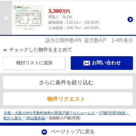
設備費も抑えられます。初め...
3,380
万
円
間取り：4LDK
建物面積：
110.13㎡（33.31坪）
土地面積：
199.78㎡（60.43坪）
該当公開件数
4
件 販売数
4
戸
1-4
件表示
チェックした物件をまとめて
検討リストに追加
お問い合わせ
さらに条件を絞り込む
物件リクエスト
京都・大阪の仲介手数料無料の新築戸建てならルームズ
>
(戸建(売買))路線・
駅から探す
>
JR山陽本線
>
姫路駅の戸建(売買)
ページトップに戻る