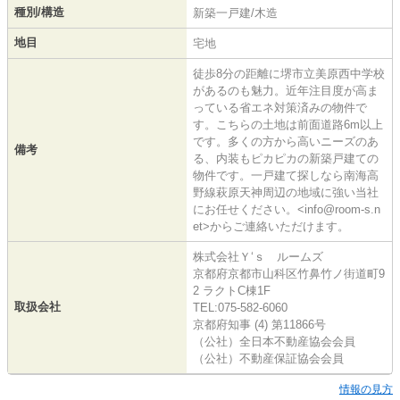
種別/構造
新築一戸建/木造
地目
宅地
徒歩8分の距離に堺市立美原西中学校
があるのも魅力。近年注目度が高ま
っている省エネ対策済みの物件で
す。こちらの土地は前面道路6m以上
です。多くの方から高いニーズのあ
備考
る、内装もピカピカの新築戸建ての
物件です。一戸建て探しなら南海高
野線萩原天神周辺の地域に強い当社
にお任せください。<info@room-s.n
et>からご連絡いただけます。
株式会社Ｙ‘ｓ ルームズ
京都府京都市山科区竹鼻竹ノ街道町9
2 ラクトC棟1F
取扱会社
TEL:075-582-6060
京都府知事 (4) 第11866号
（公社）全日本不動産協会会員
（公社）不動産保証協会会員
情報の見方