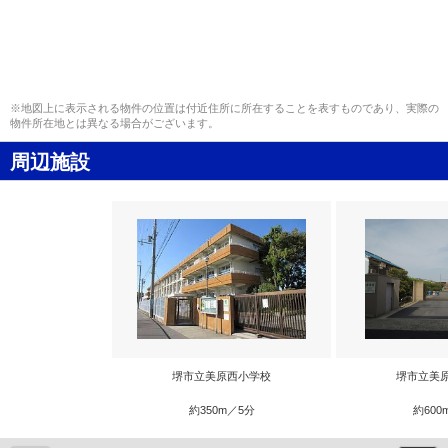
※地図上に表示される物件の位置は付近住所に所在することを表すものであり、実際の
物件所在地とは異なる場合がございます。
周辺施設
堺市立美原西小学校
堺市立美
約350m／5分
約600