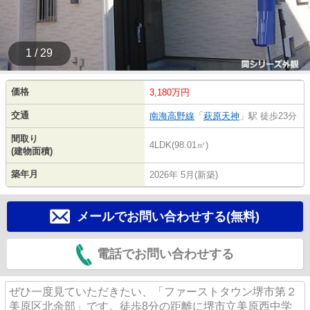
1 / 29
価格
3,180万円
交通
南海高野線
「
萩原天神
」駅 徒歩23分
間取り
4LDK(98.01㎡)
(建物面積)
築年月
2026年 5月(新築)
メールでお問い合わせする(無料)
電話でお問い合わせする
ぜひ一度見ていただきたい、「ファーストタウン堺市第２
美原区北余部」です。徒歩8分の距離に堺市立美原西中学