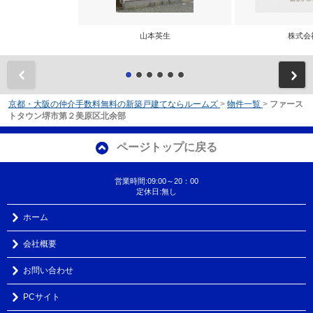
山本英生
株式会
前
京都・大阪の仲介手数料無料の新築戸建てならルームズ
>
物件一覧
>
ファース
トタウン堺市第２美原区北余部
ページトップに戻る
営業時間:09:00～20：00
定休日:無し
ホーム
会社概要
お問い合わせ
PCサイト