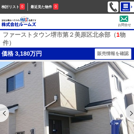
0
0
検討リスト
最近見た物件
お問合せ
ファーストタウン堺市第２美原区北余部（
1
物
件）
価格
3,180万円
販売情報を確認