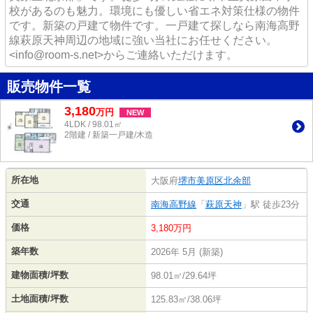
校があるのも魅力。環境にも優しい省エネ対策仕様の物件
です。新築の戸建て物件です。一戸建て探しなら南海高野
線萩原天神周辺の地域に強い当社にお任せください。
<info@room-s.net>からご連絡いただけます。
販売物件一覧
3,180
万
円
NEW
4LDK / 98.01㎡
2階建 / 新築一戸建/木造
所在地
大阪府
堺市美原区
北余部
交通
南海高野線
「
萩原天神
」駅 徒歩23分
価格
3,180万円
築年数
2026年 5月 (新築)
建物面積/坪数
98.01㎡/29.64坪
土地面積/坪数
125.83㎡/38.06坪