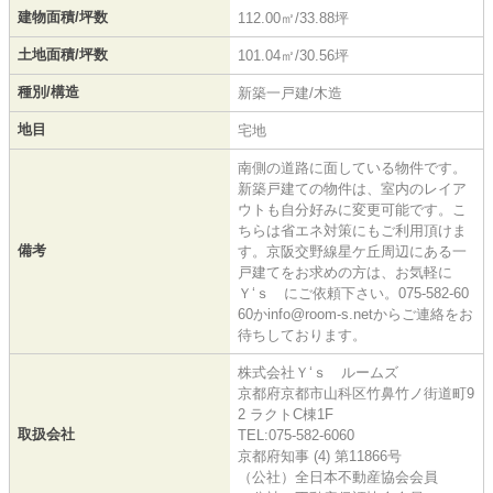
建物面積/坪数
112.00㎡/33.88坪
土地面積/坪数
101.04㎡/30.56坪
種別/構造
新築一戸建/木造
地目
宅地
南側の道路に面している物件です。
新築戸建ての物件は、室内のレイア
ウトも自分好みに変更可能です。こ
ちらは省エネ対策にもご利用頂けま
備考
す。京阪交野線星ケ丘周辺にある一
戸建てをお求めの方は、お気軽に
Ｙ‘ｓ にご依頼下さい。075-582-60
60かinfo@room-s.netからご連絡をお
待ちしております。
株式会社Ｙ‘ｓ ルームズ
京都府京都市山科区竹鼻竹ノ街道町9
2 ラクトC棟1F
取扱会社
TEL:075-582-6060
京都府知事 (4) 第11866号
（公社）全日本不動産協会会員