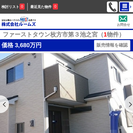
0
0
検討リスト
最近見た物件
お問合せ
ファーストタウン枚方市第３池之宮（
1
物件）
価格
3,680万円
販売情報を確認