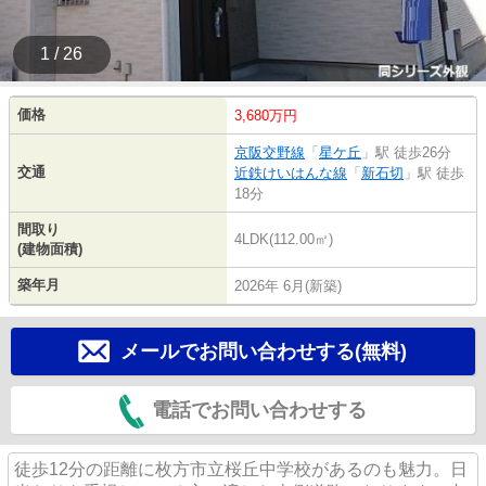
1 / 26
価格
3,680万円
京阪交野線
「
星ケ丘
」駅 徒歩26分
交通
近鉄けいはんな線
「
新石切
」駅 徒歩
18分
間取り
4LDK(112.00㎡)
(建物面積)
築年月
2026年 6月(新築)
メールでお問い合わせする(無料)
電話でお問い合わせする
徒歩12分の距離に枚方市立桜丘中学校があるのも魅力。日