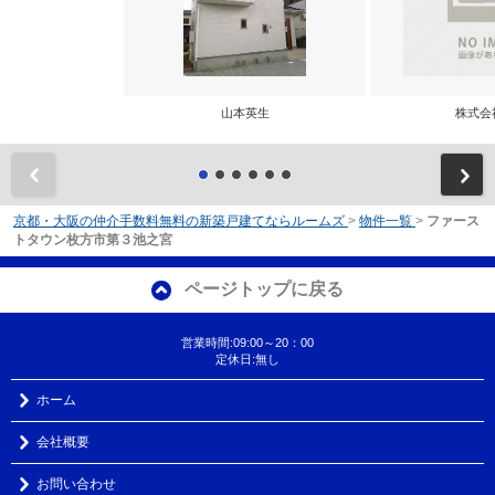
山本英生
株式会
前
京都・大阪の仲介手数料無料の新築戸建てならルームズ
>
物件一覧
>
ファース
トタウン枚方市第３池之宮
ページトップに戻る
営業時間:09:00～20：00
定休日:無し
ホーム
会社概要
お問い合わせ