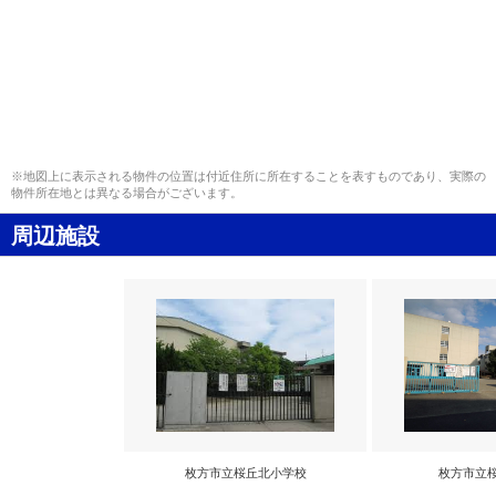
※地図上に表示される物件の位置は付近住所に所在することを表すものであり、実際の
物件所在地とは異なる場合がございます。
周辺施設
枚方市立桜丘北小学校
枚方市立