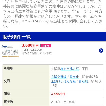
当たりを重視している方に適した南側道路になります。内
外装共に綺麗な新築戸建ての物件はいかがでしょうか。こ
ちらは省エネ対策にもご利用頂けます。Ｙ‘ｓ では、枚方
市の一戸建て情報をご紹介しております。マイホームをお
探しなら、075-582-6060から当社までお問い合わせくださ
い。
販売物件一覧
3,680
万
円
NEW
4LDK / 112.00㎡
2階建 / 新築一戸建/木造
所在地
大阪府
枚方市
池之宮
２丁目
京阪交野線
「
星ケ丘
」駅 徒歩26分
交通
近鉄けいはんな線
「
新石切
」駅 徒歩
18分
価格
3,680万円
築年数
2026年 6月 (新築)