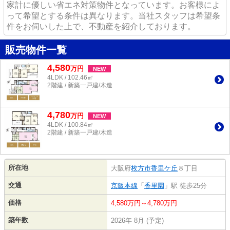
家計に優しい省エネ対策物件となっています。お客様によ
って希望とする条件は異なります。当社スタッフは希望条
件をお伺いした上で、不動産を紹介しております。
販売物件一覧
4,580
万
円
NEW
4LDK / 102.46㎡
2階建 / 新築一戸建/木造
4,780
万
円
NEW
4LDK / 100.84㎡
2階建 / 新築一戸建/木造
所在地
大阪府
枚方市
香里ケ丘
８丁目
交通
京阪本線
「
香里園
」駅 徒歩25分
価格
4,580万円～4,780万円
築年数
2026年 8月 (予定)