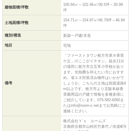
100.84㎡～102.46㎡/30.5坪～30.99
建物面積/坪数
坪
154.71㎡～154.87㎡/46.79坪～46.84
土地面積/坪数
坪
種別/構造
新築一戸建/木造
地目
宅地
「ファーストタウン枚方市第８香里
ケ丘」のここがイチオシ。徒歩11分
の場所に枚方市立五常小学校があり
ます。光熱費を抑えたい方におすす
め。省エネ対策済み物件はいかがで
備考
しょうか。こちらの土地は前面道路6
m以上です。枚方市より京阪本線香
里園周辺の戸建て情報を多種多様に
ご紹介しています。075-582-6060ま
たはinfo@room-s.netまでお気軽にご
連絡ください。
株式会社Ｙ‘ｓ ルームズ
京都府京都市山科区竹鼻竹ノ街道町9