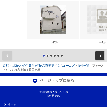
山本英生
株式会
前
京都・大阪の仲介手数料無料の新築戸建てならルームズ
>
物件一覧
>
ファース
トタウン枚方市第８香里ケ丘
ページトップに戻る
営業時間:09:00～20：00
定休日:無し
ホーム