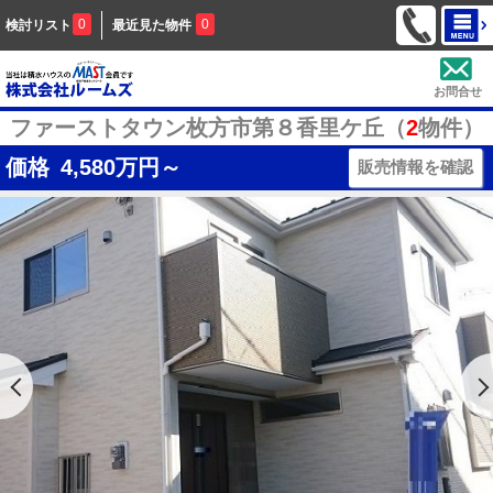
0
0
検討リスト
最近見た物件
お問合せ
ファーストタウン枚方市第８香里ケ丘（
2
物件）
価格
4,580
万円～
販売情報を確認