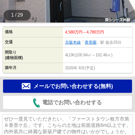
1 / 29
価格
4,580万円～4,780万円
交通
京阪本線
「
香里園
」駅 徒歩25分
間取り
4LDK(100.84㎡～102.46㎡)
(建物面積)
築年月
2026年 8月(予定)
メールでお問い合わせする(無料)
電話でお問い合わせする
ぜひ一度見ていただきたい、「ファーストタウン枚方市第
８香里ケ丘」です。こちらの土地は前面道路6m以上です。
内外装共に綺麗な新築戸建ての物件はいかがでしょうか。