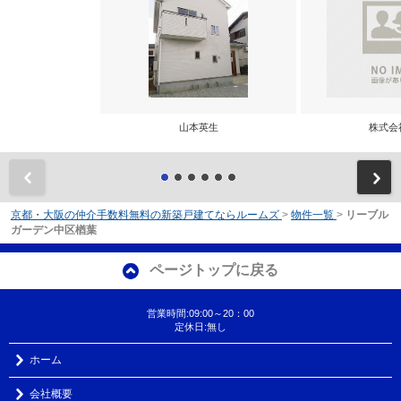
山本英生
株式会
前
京都・大阪の仲介手数料無料の新築戸建てならルームズ
>
物件一覧
>
リーブル
ガーデン中区楢葉
ページトップに戻る
営業時間:09:00～20：00
定休日:無し
ホーム
会社概要