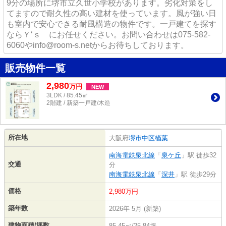
9分の場所に堺市立久世小学校があります。劣化対策をし
てますので耐久性の高い建材を使っています。風が強い日
も室内で安心できる耐風構造の物件です。一戸建てを探す
ならＹ‘ｓ にお任せください。お問い合わせは075-582-
6060やinfo@room-s.netからお待ちしております。
販売物件一覧
2,980
万
円
NEW
3LDK / 85.45㎡
2階建 / 新築一戸建/木造
所在地
大阪府
堺市中区
楢葉
南海電鉄泉北線
「
泉ケ丘
」駅 徒歩32
交通
分
南海電鉄泉北線
「
深井
」駅 徒歩29分
価格
2,980万円
築年数
2026年 5月 (新築)
建物面積/坪数
85.45㎡/25.84坪