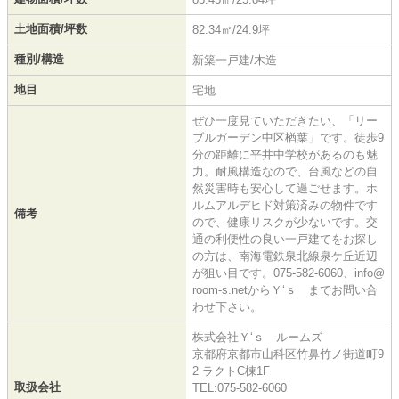
土地面積/坪数
82.34㎡/24.9坪
種別/構造
新築一戸建/木造
地目
宅地
ぜひ一度見ていただきたい、「リー
ブルガーデン中区楢葉」です。徒歩9
分の距離に平井中学校があるのも魅
力。耐風構造なので、台風などの自
然災害時も安心して過ごせます。ホ
ルムアルデヒド対策済みの物件です
備考
ので、健康リスクが少ないです。交
通の利便性の良い一戸建てをお探し
の方は、南海電鉄泉北線泉ケ丘近辺
が狙い目です。075-582-6060、info@
room-s.netからＹ‘ｓ までお問い合
わせ下さい。
株式会社Ｙ‘ｓ ルームズ
京都府京都市山科区竹鼻竹ノ街道町9
2 ラクトC棟1F
取扱会社
TEL:075-582-6060