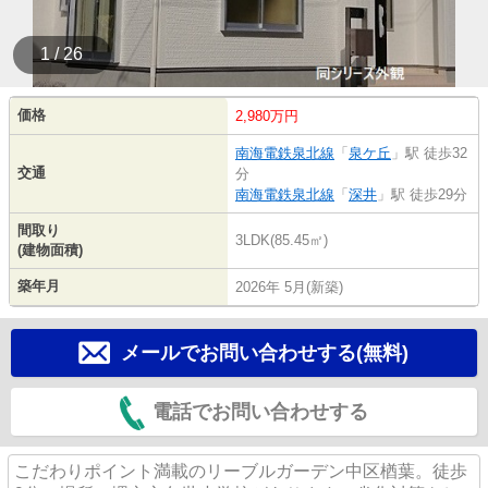
1 / 26
価格
2,980万円
南海電鉄泉北線
「
泉ケ丘
」駅 徒歩32
交通
分
南海電鉄泉北線
「
深井
」駅 徒歩29分
間取り
3LDK(85.45㎡)
(建物面積)
築年月
2026年 5月(新築)
メールでお問い合わせする(無料)
電話でお問い合わせする
こだわりポイント満載のリーブルガーデン中区楢葉。徒歩