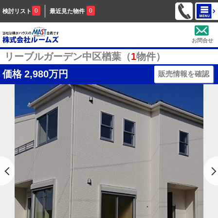
0
0
検討リスト
最近見た物件
お問合せ
リーブルガーデン中区楢葉（
1
物件）
価格
2,980万円
販売情報を確認