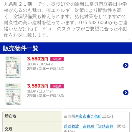
九条町２１期」です。徒歩17分の距離に奈良市立春日中学
校があるのも魅力。省エネルギー対策により断熱性も高
く、空調設備費も抑えられます。劣化対策をしてますので
耐久性の高い建材を使っています。075-582-6060からご連
絡いただければ、Ｙ‘ｓ のスタッフがご要望に合った不動
産をお探し致します。
販売物件一覧
3,580
万
円
NEW
3LDK / 107.64㎡
2階建 / 新築一戸建/木造
3,580
万
円
NEW
3LDK / 113.44㎡
2階建 / 新築一戸建/木造
所在地
奈良県
奈良市
東九条町
1132-1
近鉄難波・奈良線
「
近鉄奈良
」駅 徒
交通
歩39分