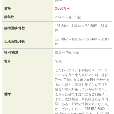
価格
3,580万円
築年数
2026年 8月 (予定)
107.64㎡～113.44㎡/32.56坪～34.31
建物面積/坪数
坪
125.49㎡～165.39㎡/37.96坪～50.03
土地面積/坪数
坪
種別/構造
新築一戸建/木造
地目
宅地
こだわりポイント満載のリーブルガ
ーデン奈良市東九条町２１期。徒歩1
7分の距離に奈良市立春日中学校があ
るのも魅力。湿気対策でシロアリ対
策など劣化対策している物件です。
備考
こちらは省エネ対策にもご利用頂け
ます。近鉄難波・奈良線近鉄奈良周
辺にある一戸建て情報で気になる点
がございましたら、075-582-6060、i
nfo@room-s.netからＹ‘ｓ までご連