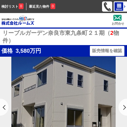
0
0
検討リスト
最近見た物件
お問合せ
リーブルガーデン奈良市東九条町２１期（
2
物
件）
価格
3,580
万円
販売情報を確認