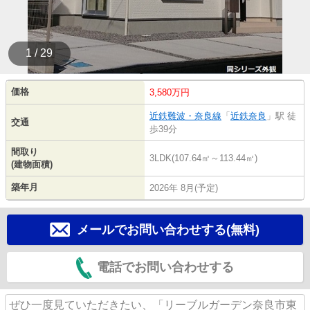
1 / 29
価格
3,580万円
近鉄難波・奈良線
「
近鉄奈良
」駅 徒
交通
歩39分
間取り
3LDK(107.64㎡～113.44㎡)
(建物面積)
築年月
2026年 8月(予定)
メールでお問い合わせする(無料)
電話でお問い合わせする
ぜひ一度見ていただきたい、「リーブルガーデン奈良市東