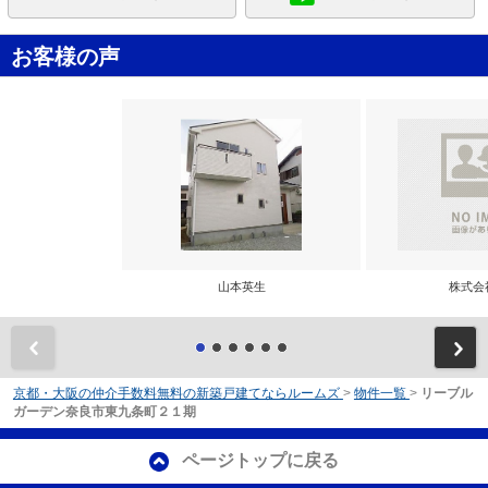
お客様の声
山本英生
株式会
前
京都・大阪の仲介手数料無料の新築戸建てならルームズ
>
物件一覧
>
リーブル
ガーデン奈良市東九条町２１期
ページトップに戻る