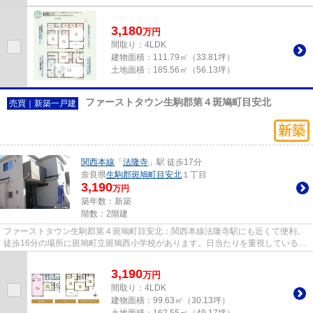
3,180
万
円
間取り：4LDK
建物面積：
111.79㎡（33.81坪）
土地面積：
185.56㎡（56.13坪）
ファーストタウン生駒郡第４斑鳩町目安北
売買｜新築一戸建
関西本線
「
法隆寺
」駅 徒歩17分
奈良県
生駒郡斑鳩町
目安北
１丁目
3,190
万円
築年数：新築
階数：2階建
ファーストタウン生駒郡第４斑鳩町目安北：関西本線法隆寺駅にも近くて便利。
徒歩16分の場所に斑鳩町立斑鳩西小学校があります。日当たりを重視している方
に適した南側道路になります...
3,190
万
円
間取り：4LDK
建物面積：
99.63㎡（30.13坪）
土地面積：
162.55㎡（49.17坪）