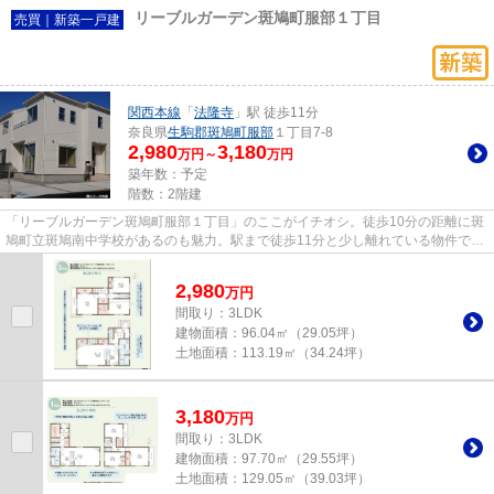
リーブルガーデン斑鳩町服部１丁目
売買｜新築一戸建
関西本線
「
法隆寺
」駅 徒歩11分
奈良県
生駒郡斑鳩町
服部
１丁目7-8
2,980
3,180
万円～
万円
築年数：予定
階数：2階建
「リーブルガーデン斑鳩町服部１丁目」のここがイチオシ。徒歩10分の距離に斑
鳩町立斑鳩南中学校があるのも魅力。駅まで徒歩11分と少し離れている物件で
す。耐風構造なので、台風など...
2,980
万
円
間取り：3LDK
建物面積：
96.04㎡（29.05坪）
土地面積：
113.19㎡（34.24坪）
3,180
万
円
間取り：3LDK
建物面積：
97.70㎡（29.55坪）
土地面積：
129.05㎡（39.03坪）