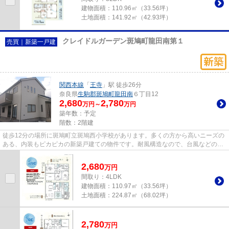
建物面積：
110.96㎡（33.56坪）
土地面積：
141.92㎡（42.93坪）
クレイドルガーデン斑鳩町龍田南第１
売買｜新築一戸建
関西本線
「
王寺
」駅 徒歩26分
奈良県
生駒郡斑鳩町
龍田南
６丁目12
2,680
2,780
万円～
万円
築年数：予定
階数：2階建
徒歩12分の場所に斑鳩町立斑鳩西小学校があります。多くの方から高いニーズの
ある、内装もピカピカの新築戸建ての物件です。耐風構造なので、台風などの自
然災害時も安心して過ごせま...
2,680
万
円
間取り：4LDK
建物面積：
110.97㎡（33.56坪）
土地面積：
224.87㎡（68.02坪）
2,780
万
円