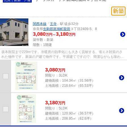
関西本線
「
王寺
」駅 徒歩32分
奈良県
生駒郡斑鳩町
龍田
３丁目2409-5、8
3,080
3,180
万円～
万円
築年数：新築
階数：1階建
坂本医院まで229mです。冷暖房の効率化にも大きく貢献する、省エネ対策のさ
れた物件です。新築の戸建て物件です。平屋建てですので、簡潔ながらも味わい
のある外観が特徴です。生駒郡...
3,080
万
円
間取り：3LDK
建物面積：
104.34㎡（31.56坪）
土地面積：
216.64㎡（65.53坪）
3,180
万
円
間取り：5LDK
建物面積：
120.90㎡（36.57坪）
土地面積：
206.95㎡（62.6坪）