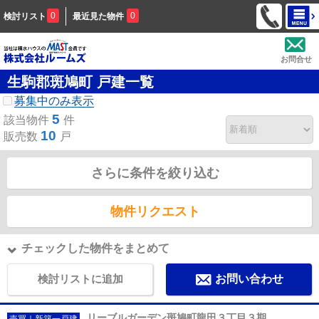
0
0
検討リスト
最近見た物件
お問合せ
生駒郡斑鳩町 戸建一覧
募集中のみ表示
5
該当物件
件
10
販売数
戸
さらに条件を絞り込む
物件リクエスト
チェックした物件をまとめて
検討リストに追加
お問い合わせ
リーブルガーデン斑鳩町龍田３丁目３期
売買｜新築一戸建