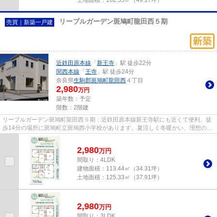
リーブルガーデン斑鳩町龍田西５期
売買｜新築一戸建
近鉄田原本線
「
新王寺
」駅 徒歩22分
関西本線
「
王寺
」駅 徒歩24分
奈良県
生駒郡斑鳩町
龍田西
４丁目
2,980
万円
築年数：予定
階数：2階建
リーブルガーデン斑鳩町龍田西５期：近鉄田原本線新王寺駅にも近くて便利。徒
歩14分の場所に斑鳩町立斑鳩西小学校があります。夏涼しく冬暖かい、理想の環
境を実現した省エネ対策の物...
2,980
万
円
間取り：4LDK
建物面積：
113.44㎡（34.31坪）
土地面積：
125.33㎡（37.91坪）
2,980
万
円
間取り：3LDK