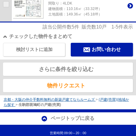
間取り：4LDK
建物面積：
110.16㎡（33.32坪）
土地面積：
149.36㎡（45.18坪）
該当公開件数
5
件 販売数
10
戸
1-5
件表示
チェックした物件をまとめて
検討リストに追加
お問い合わせ
さらに条件を絞り込む
物件リクエスト
京都・大阪の仲介手数料無料の新築戸建てならルームズ
>
(戸建(売買))地域か
ら探す
>
生駒郡斑鳩町の戸建(売買)
ページトップに戻る
営業時間:09:00～20：00