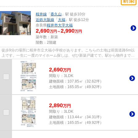
桜井線
「
香久山
」駅 徒歩10分
近鉄大阪線
「
大福
」駅 徒歩12分
奈良県
桜井市
大字大福
2,690
2,990
万円～
万円
築年数：新築
階数：2階建
徒歩9分の場所に桜井市立大福小学校があります。こちらの土地は前面道路6m以
上です。一生に一度のマイホーム探しは、ぜひ新築戸建てで。駅から物件まで徒
歩10分です。桜井市に特化した...
2,690
万
円
間取り：3LDK
建物面積：
107.85㎡（32.62坪）
土地面積：
165.05㎡（49.92坪）
2,890
万
円
間取り：3LDK
建物面積：
113.44㎡（34.31坪）
土地面積：
165.05㎡（49.92坪）