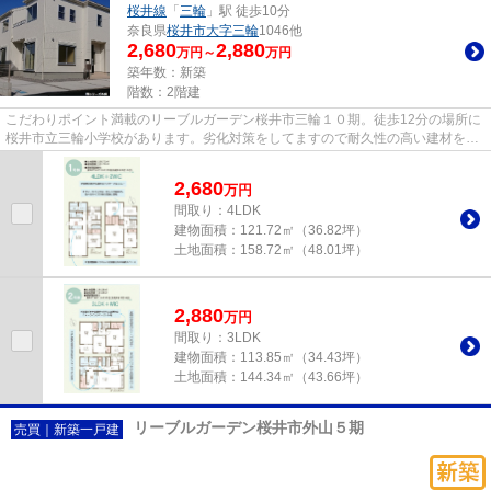
桜井線
「
三輪
」駅 徒歩10分
奈良県
桜井市
大字三輪
1046他
2,680
2,880
万円～
万円
築年数：新築
階数：2階建
こだわりポイント満載のリーブルガーデン桜井市三輪１０期。徒歩12分の場所に
桜井市立三輪小学校があります。劣化対策をしてますので耐久性の高い建材を使
っています。こちらは省エネ...
2,680
万
円
間取り：4LDK
建物面積：
121.72㎡（36.82坪）
土地面積：
158.72㎡（48.01坪）
2,880
万
円
間取り：3LDK
建物面積：
113.85㎡（34.43坪）
土地面積：
144.34㎡（43.66坪）
リーブルガーデン桜井市外山５期
売買｜新築一戸建