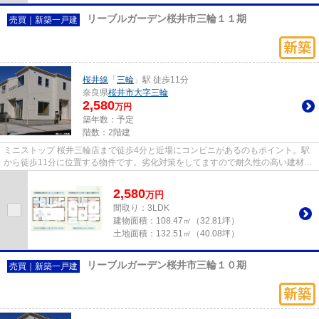
リーブルガーデン桜井市三輪１１期
売買｜新築一戸建
桜井線
「
三輪
」駅 徒歩11分
奈良県
桜井市
大字三輪
2,580
万円
築年数：予定
階数：2階建
ミニストップ 桜井三輪店まで徒歩4分と近場にコンビニがあるのもポイント。駅
から徒歩11分に位置する物件です。劣化対策をしてますので耐久性の高い建材を
使っています。夢のマイホー...
2,580
万
円
間取り：3LDK
建物面積：
108.47㎡（32.81坪）
土地面積：
132.51㎡（40.08坪）
リーブルガーデン桜井市三輪１０期
売買｜新築一戸建