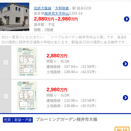
近鉄大阪線
「
大和朝倉
」駅 徒歩12分
奈良県
桜井市
大字外山
1333-14
2,880
2,980
万円～
万円
築年数：予定
階数：2階建
ぜひ一度見ていただきたい、「リーブルガーデン桜井市外山５期」です。徒歩6
分の場所に桜井市立城島小学校があります。駅徒歩12分の場所にある物件です。
劣化対策をしていますので、見...
2,880
万
円
間取り：4LDK
建物面積：
107.64㎡（32.56坪）
土地面積：
138.90㎡（42.01坪）
2,980
万
円
間取り：3LDK
建物面積：
110.96㎡（33.56坪）
土地面積：
138.88㎡（42.01坪）
ブルーミングガーデン桜井市大福
売買｜新築一戸建