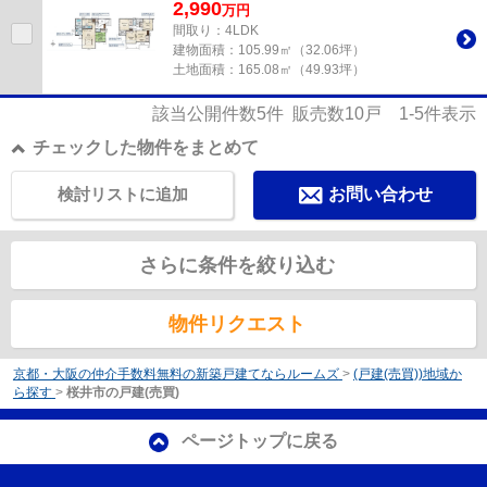
2,990
万
円
間取り：4LDK
建物面積：
105.99㎡（32.06坪）
土地面積：
165.08㎡（49.93坪）
該当公開件数
5
件 販売数
10
戸
1-5
件表示
チェックした物件をまとめて
検討リストに追加
お問い合わせ
さらに条件を絞り込む
物件リクエスト
京都・大阪の仲介手数料無料の新築戸建てならルームズ
>
(戸建(売買))地域か
ら探す
>
桜井市の戸建(売買)
ページトップに戻る