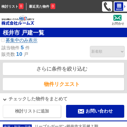
0
0
検討リスト
最近見た物件
お問合せ
桜井市 戸建一覧
募集中のみ表示
5
該当物件
件
10
販売数
戸
さらに条件を絞り込む
物件リクエスト
チェックした物件をまとめて
検討リストに追加
お問い合わせ
リーブルガーデン桜井市大豆越７期
売買｜新築一戸建