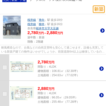
桜井線
「
巻向
」駅 徒歩18分
桜井線
「
柳本
」駅 徒歩16分
奈良県
桜井市
大字大豆越
2,780
2,880
万円～
万円
築年数：新築
階数：2階建
耐風構造なので、台風などの自然災害時も安心して過ごせます。設備も充実して
いる新築戸建ての物件はいかがでしょうか。前面道路6m以上は確保しているので
車の出し入れもラクラクです...
2,780
万
円
間取り：4LDK
建物面積：
106.81㎡（32.30坪）
土地面積：
254.63㎡（77.02坪）
2,880
万
円
間取り：4LDK
建物面積：
96.05㎡（29.05坪）
土地面積：
255.48㎡（77.28坪）