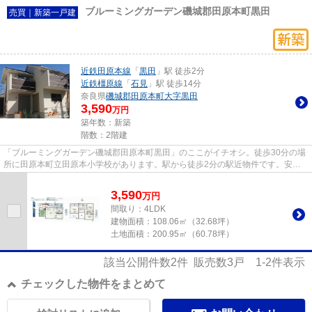
ブルーミングガーデン磯城郡田原本町黒田
売買｜新築一戸建
近鉄田原本線
「
黒田
」駅 徒歩2分
近鉄橿原線
「
石見
」駅 徒歩14分
奈良県
磯城郡田原本町
大字黒田
3,590
万円
築年数：新築
階数：2階建
「ブルーミングガーデン磯城郡田原本町黒田」のここがイチオシ。徒歩30分の場
所に田原本町立田原本小学校があります。駅から徒歩2分の駅近物件です。安心
の前面道路6m以上の条件を備え...
3,590
万
円
間取り：4LDK
建物面積：
108.06㎡（32.68坪）
土地面積：
200.95㎡（60.78坪）
該当公開件数
2
件 販売数
3
戸
1-2
件表示
チェックした物件をまとめて