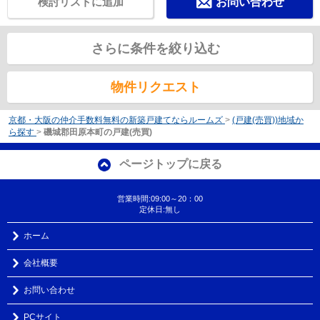
検討リストに追加
お問い合わせ
さらに条件を絞り込む
物件リクエスト
京都・大阪の仲介手数料無料の新築戸建てならルームズ
>
(戸建(売買))地域か
ら探す
>
磯城郡田原本町の戸建(売買)
ページトップに戻る
営業時間:09:00～20：00
定休日:無し
ホーム
会社概要
お問い合わせ
PCサイト