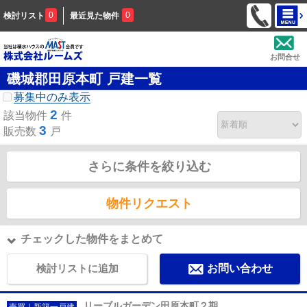
0
0
検討リスト
最近見た物件
お問合せ
磯城郡田原本町 戸建一覧
募集中のみ表示
2
該当物件
件
3
販売数
戸
さらに条件を絞り込む
物件リクエスト
チェックした物件をまとめて
検討リストに追加
お問い合わせ
リーブルガーデン田原本町２期
売買｜新築一戸建