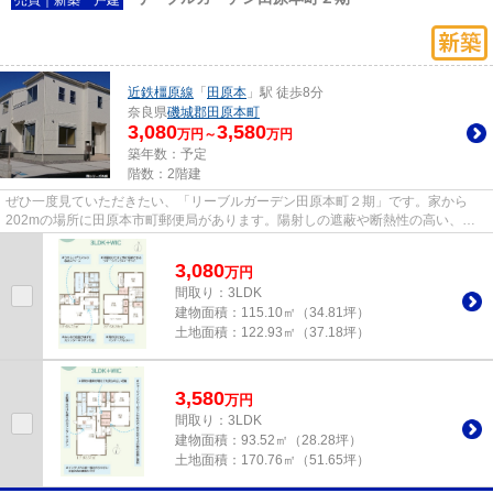
近鉄橿原線
「
田原本
」駅 徒歩8分
奈良県
磯城郡田原本町
3,080
3,580
万円～
万円
築年数：予定
階数：2階建
ぜひ一度見ていただきたい、「リーブルガーデン田原本町２期」です。家から
202mの場所に田原本市町郵便局があります。陽射しの遮蔽や断熱性の高い、省
エネ対策物件はこちらです。劣化...
3,080
万
円
間取り：3LDK
建物面積：
115.10㎡（34.81坪）
土地面積：
122.93㎡（37.18坪）
3,580
万
円
間取り：3LDK
建物面積：
93.52㎡（28.28坪）
土地面積：
170.76㎡（51.65坪）