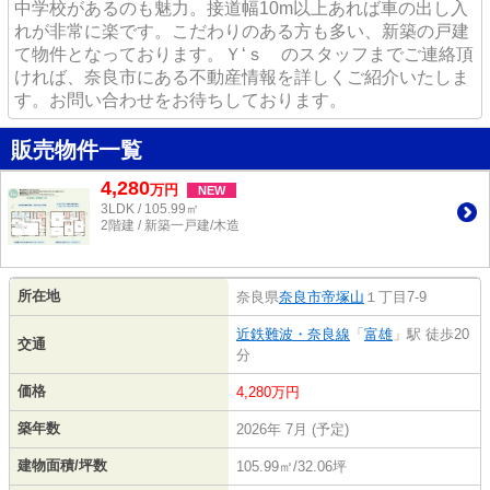
中学校があるのも魅力。接道幅10m以上あれば車の出し入
れが非常に楽です。こだわりのある方も多い、新築の戸建
て物件となっております。Ｙ‘ｓ のスタッフまでご連絡頂
ければ、奈良市にある不動産情報を詳しくご紹介いたしま
す。お問い合わせをお待ちしております。
販売物件一覧
4,280
万
円
NEW
3LDK / 105.99㎡
2階建 / 新築一戸建/木造
所在地
奈良県
奈良市
帝塚山
１丁目7-9
近鉄難波・奈良線
「
富雄
」駅 徒歩20
交通
分
価格
4,280万円
築年数
2026年 7月 (予定)
建物面積/坪数
105.99㎡/32.06坪