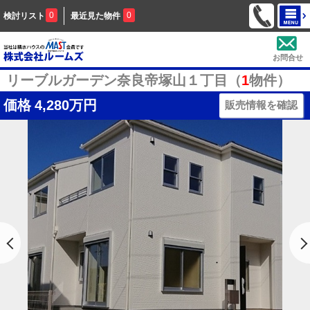
0
0
検討リスト
最近見た物件
お問合せ
リーブルガーデン奈良帝塚山１丁目（
1
物件）
価格
4,280万円
販売情報を確認