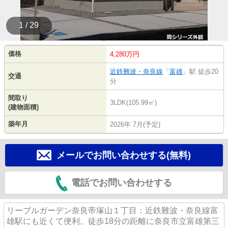
1 / 29
価格
4,280万円
近鉄難波・奈良線
「
富雄
」駅 徒歩20
交通
分
間取り
3LDK(105.99㎡)
(建物面積)
築年月
2026年 7月(予定)
メールでお問い合わせする(無料)
電話でお問い合わせする
リーブルガーデン奈良帝塚山１丁目：近鉄難波・奈良線富
雄駅にも近くて便利。徒歩18分の距離に奈良市立富雄第三