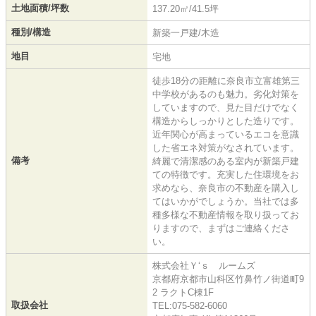
土地面積/坪数
137.20㎡/41.5坪
種別/構造
新築一戸建/木造
地目
宅地
徒歩18分の距離に奈良市立富雄第三
中学校があるのも魅力。劣化対策を
していますので、見た目だけでなく
構造からしっかりとした造りです。
近年関心が高まっているエコを意識
した省エネ対策がなされています。
備考
綺麗で清潔感のある室内が新築戸建
ての特徴です。充実した住環境をお
求めなら、奈良市の不動産を購入し
てはいかがでしょうか。当社では多
種多様な不動産情報を取り扱ってお
りますので、まずはご連絡くださ
い。
株式会社Ｙ‘ｓ ルームズ
京都府京都市山科区竹鼻竹ノ街道町9
2 ラクトC棟1F
取扱会社
TEL:075-582-6060