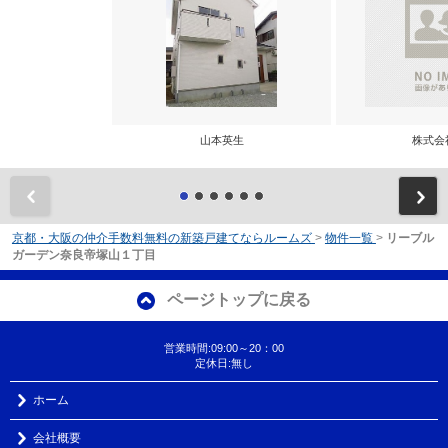
山本英生
株式会
前
京都・大阪の仲介手数料無料の新築戸建てならルームズ
>
物件一覧
>
リーブル
ガーデン奈良帝塚山１丁目
ページトップに戻る
営業時間:09:00～20：00
定休日:無し
ホーム
会社概要