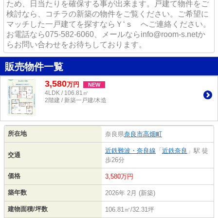
ため、日当たりを確保する事が出来ます。戸建て物件をご
検討なら、コチラの新築の物件をご覧ください。ご希望に
マッチした一戸建てを探すならＹ‘ｓ へご連絡ください。
お電話なら075-582-6060、メールならinfo@room-s.netか
らお問い合わせをお待ちしております。
販売物件一覧
3,580
万
円
NEW
4LDK / 106.81㎡
2階建 / 新築一戸建/木造
所在地
奈良県
奈良市
高畑町
近鉄難波・奈良線
「
近鉄奈良
」駅 徒
交通
歩26分
価格
3,580万円
築年数
2026年 2月 (新築)
建物面積/坪数
106.81㎡/32.31坪