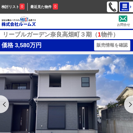
0
0
検討リスト
最近見た物件
お問合せ
リーブルガーデン奈良高畑町３期（
1
物件）
価格
3,580万円
販売情報を確認