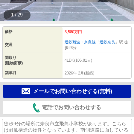
1 / 29
価格
3,580万円
近鉄難波・奈良線
「
近鉄奈良
」駅 徒
交通
歩26分
間取り
4LDK(106.81㎡)
(建物面積)
築年月
2026年 2月(新築)
メールでお問い合わせする(無料)
電話でお問い合わせする
徒歩9分の場所に奈良市立飛鳥小学校があります。こちら
は耐風構造の物件となっています。南側道路に面している