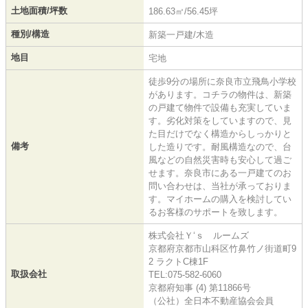
土地面積/坪数
186.63㎡/56.45坪
種別/構造
新築一戸建/木造
地目
宅地
徒歩9分の場所に奈良市立飛鳥小学校
があります。コチラの物件は、新築
の戸建て物件で設備も充実していま
す。劣化対策をしていますので、見
た目だけでなく構造からしっかりと
備考
した造りです。耐風構造なので、台
風などの自然災害時も安心して過ご
せます。奈良市にある一戸建てのお
問い合わせは、当社が承っておりま
す。マイホームの購入を検討してい
るお客様のサポートを致します。
株式会社Ｙ‘ｓ ルームズ
京都府京都市山科区竹鼻竹ノ街道町9
2 ラクトC棟1F
取扱会社
TEL:075-582-6060
京都府知事 (4) 第11866号
（公社）全日本不動産協会会員