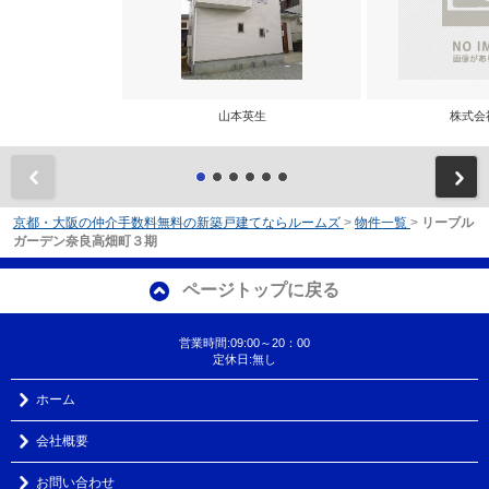
山本英生
株式会
前
京都・大阪の仲介手数料無料の新築戸建てならルームズ
>
物件一覧
>
リーブル
ガーデン奈良高畑町３期
ページトップに戻る
営業時間:09:00～20：00
定休日:無し
ホーム
会社概要
お問い合わせ