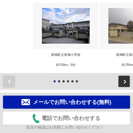
斑鳩町立斑鳩小学校
斑鳩町立斑
約700m／9分
約750
前
メールでお問い合わせする(無料)
電話でお問い合わせする
現況の確認はお気軽にお問い合わせください。