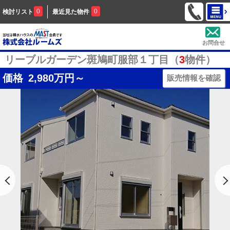
0
0
検討リスト
最近見た物件
お問合せ
リーブルガーデン斑鳩町服部１丁目（
3
物件）
価格
2,980
万円～
販売情報を確認