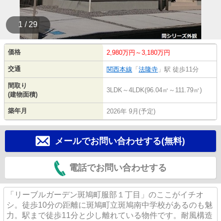
1 / 29
価格
2,980万円～3,180万円
交通
関西本線
「
法隆寺
」駅 徒歩11分
間取り
3LDK～4LDK(96.04㎡～111.79㎡)
(建物面積)
築年月
2026年 9月(予定)
メールでお問い合わせする(無料)
電話でお問い合わせする
「リーブルガーデン斑鳩町服部１丁目」のここがイチオ
シ。徒歩10分の距離に斑鳩町立斑鳩南中学校があるのも魅
力。駅まで徒歩11分と少し離れている物件です。耐風構造