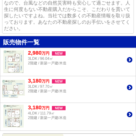
なので、台風などの自然災害時も安心して過ごせます。人
生に何度もない不動産購入だからこそ、こだわりを貫いて
探したいですよね。当社では数多くの不動産情報を取り扱
っております。あなたの不動産探しのお手伝いをさせてく
ださい。
販売物件一覧
2,980
万
円
NEW
3LDK / 96.04㎡
2階建 / 新築一戸建/木造
3,180
万
円
NEW
3LDK / 97.70㎡
2階建 / 新築一戸建/木造
3,180
万
円
NEW
4LDK / 111.79㎡
2階建 / 新築一戸建/木造