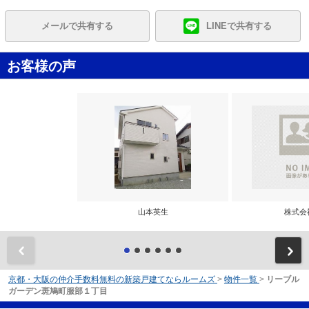
メールで共有する
LINEで共有する
お客様の声
山本英生
株式会
前
京都・大阪の仲介手数料無料の新築戸建てならルームズ
>
物件一覧
>
リーブル
ガーデン斑鳩町服部１丁目