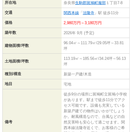
所在地
奈良県
生駒郡斑鳩町
服部
１丁目7-8
交通
関西本線
「
法隆寺
」駅 徒歩11分
価格
2,980万円～3,180万円
築年数
2026年 9月 (予定)
96.04㎡～111.79㎡/29.05坪～33.81
建物面積/坪数
坪
113.19㎡～185.56㎡/34.24坪～56.13
土地面積/坪数
坪
種別/構造
新築一戸建/木造
地目
宅地
徒歩9分の場所に斑鳩町立斑鳩小学校
があります。駅まで徒歩11分でアク
セス可能です。設備も充実している
新築戸建ての物件はいかがでしょう
か。耐風構造なので、台風などの自
備考
然災害時も安心して過ごせます。関
西本線法隆寺近くで、お客様のご希