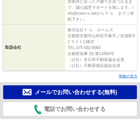
望条件に合った戸建てが見つかるま
で、誠心誠意サポートを致します。i
nfo@room-s.netからＹ‘ｓ までご依
頼下さい。
株式会社Ｙ‘ｓ ルームズ
京都府京都市山科区竹鼻竹ノ街道町9
2 ラクトC棟1F
取扱会社
TEL:075-582-6060
京都府知事 (4) 第11866号
（公社）全日本不動産協会会員
（公社）不動産保証協会会員
情報の見方
メールでお問い合わせする(無料)
電話でお問い合わせする