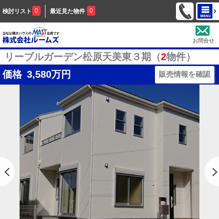
0
0
検討リスト
最近見た物件
お問合せ
リーブルガーデン松原天美東３期（
2
物件）
価格
3,580
万円
販売情報を確認