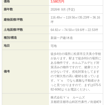
価格
3,580万円
築年数
2026年 9月 (予定)
116.49㎡～119.56㎡/35.23坪～36.16
建物面積/坪数
坪
土地面積/坪数
64.82㎡～74.50㎡/19.6坪～22.53坪
種別/構造
新築一戸建/木造
地目
宅地
徒歩4分の場所に松原市立天美小学校
があります。駅まで徒歩8分の場所に
ある物件です。ホルムアルデヒド対
策済みの物件ですので、健康リスク
備考
が少ないです。劣化対策をしてます
ので耐久性の高い建材を使っていま
す。Ｙ‘ｓ でなら素敵な不動産がき
っと見つかりますので、まずは075-5
82-6060よりお電話ください。
株式会社Ｙ‘ｓ ルームズ
京都府京都市山科区竹鼻竹ノ街道町9