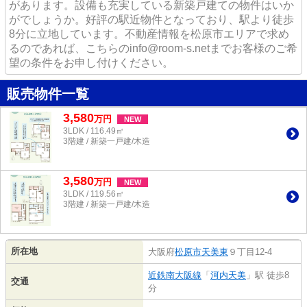
があります。設備も充実している新築戸建ての物件はいか
がでしょうか。好評の駅近物件となっており、駅より徒歩
8分に立地しています。不動産情報を松原市エリアで求め
るのであれば、こちらのinfo@room-s.netまでお客様のご希
望の条件をお申し付けください。
販売物件一覧
3,580
万
円
NEW
3LDK / 116.49㎡
3階建 / 新築一戸建/木造
3,580
万
円
NEW
3LDK / 119.56㎡
3階建 / 新築一戸建/木造
所在地
大阪府
松原市
天美東
９丁目12-4
近鉄南大阪線
「
河内天美
」駅 徒歩8
交通
分