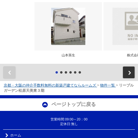
山本英生
株式会
前
京都・大阪の仲介手数料無料の新築戸建てならルームズ
>
物件一覧
>
リーブル
ガーデン松原天美東３期
ページトップに戻る
営業時間:09:00～20：00
定休日:無し
ホーム