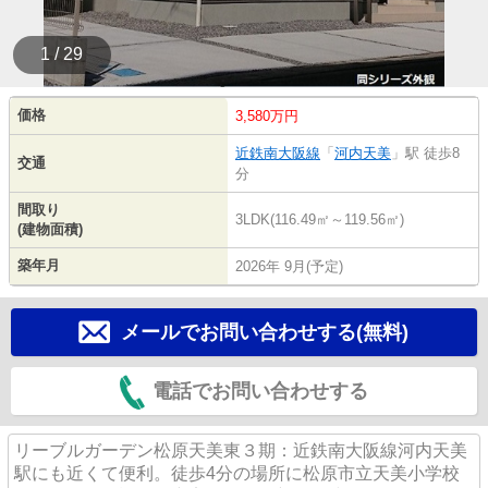
1 / 29
価格
3,580万円
近鉄南大阪線
「
河内天美
」駅 徒歩8
交通
分
間取り
3LDK(116.49㎡～119.56㎡)
(建物面積)
築年月
2026年 9月(予定)
メールでお問い合わせする(無料)
電話でお問い合わせする
リーブルガーデン松原天美東３期：近鉄南大阪線河内天美
駅にも近くて便利。徒歩4分の場所に松原市立天美小学校