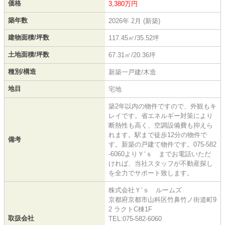
価格
3,380万円
築年数
2026年 2月 (新築)
建物面積/坪数
117.45㎡/35.52坪
土地面積/坪数
67.31㎡/20.36坪
種別/構造
新築一戸建/木造
地目
宅地
築2年以内の物件ですので、外観もキ
レイです。省エネルギー対策により
断熱性も高く、空調設備費も抑えら
れます。駅まで徒歩12分の物件で
備考
す。新築の戸建て物件です。075-582
-6060よりＹ‘ｓ までお電話いただ
ければ、当社スタッフが不動産探し
を全力でサポート致します。
株式会社Ｙ‘ｓ ルームズ
京都府京都市山科区竹鼻竹ノ街道町9
2 ラクトC棟1F
取扱会社
TEL:075-582-6060