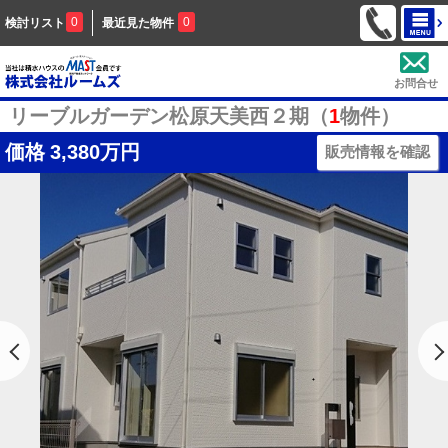
0
0
検討リスト
最近見た物件
お問合せ
リーブルガーデン松原天美西２期（
1
物件）
価格
3,380万円
販売情報を確認