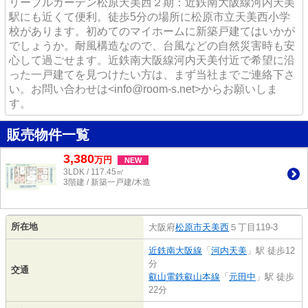
リーブルガーデン松原天美西２期：近鉄南大阪線河内天美
駅にも近くて便利。徒歩5分の場所に松原市立天美西小学
校があります。初めてのマイホームに新築戸建てはいかが
でしょうか。耐風構造なので、台風などの自然災害時も安
心して過ごせます。近鉄南大阪線河内天美付近で希望に沿
った一戸建てを見つけたい方は、まず当社までご連絡下さ
い。お問い合わせは<info@room-s.net>からお願いしま
す。
販売物件一覧
3,380
万
円
NEW
3LDK / 117.45㎡
3階建 / 新築一戸建/木造
所在地
大阪府
松原市
天美西
５丁目119-3
近鉄南大阪線
「
河内天美
」駅 徒歩12
分
交通
叡山電鉄叡山本線
「
元田中
」駅 徒歩
22分