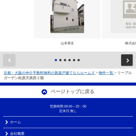
山本英生
株式会
前
京都・大阪の仲介手数料無料の新築戸建てならルームズ
>
物件一覧
>
リーブル
ガーデン松原天美西２期
ページトップに戻る
営業時間:09:00～20：00
定休日:無し
ホーム
会社概要