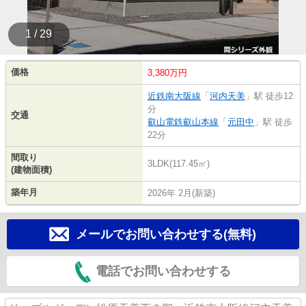
1 / 29
価格
3,380万円
近鉄南大阪線
「
河内天美
」駅 徒歩12
分
交通
叡山電鉄叡山本線
「
元田中
」駅 徒歩
22分
間取り
3LDK(117.45㎡)
(建物面積)
築年月
2026年 2月(新築)
メールでお問い合わせする(無料)
電話でお問い合わせする