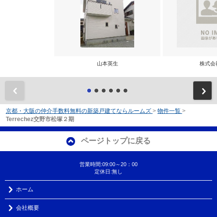
山本英生
株式会
前
京都・大阪の仲介手数料無料の新築戸建てならルームズ
>
物件一覧
>
Terrechez交野市松塚２期
ページトップに戻る
営業時間:09:00～20：00
定休日:無し
ホーム
会社概要