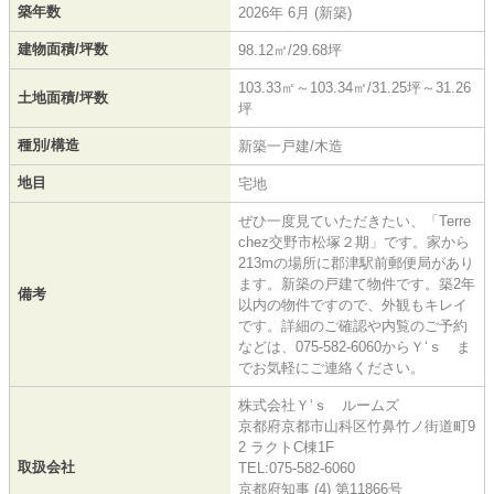
築年数
2026年 6月 (新築)
建物面積/坪数
98.12㎡/29.68坪
103.33㎡～103.34㎡/31.25坪～31.26
土地面積/坪数
坪
種別/構造
新築一戸建/木造
地目
宅地
ぜひ一度見ていただきたい、「Terre
chez交野市松塚２期」です。家から
213mの場所に郡津駅前郵便局があり
ます。新築の戸建て物件です。築2年
備考
以内の物件ですので、外観もキレイ
です。詳細のご確認や内覧のご予約
などは、075-582-6060からＹ‘ｓ ま
でお気軽にご連絡ください。
株式会社Ｙ‘ｓ ルームズ
京都府京都市山科区竹鼻竹ノ街道町9
2 ラクトC棟1F
取扱会社
TEL:075-582-6060
京都府知事 (4) 第11866号