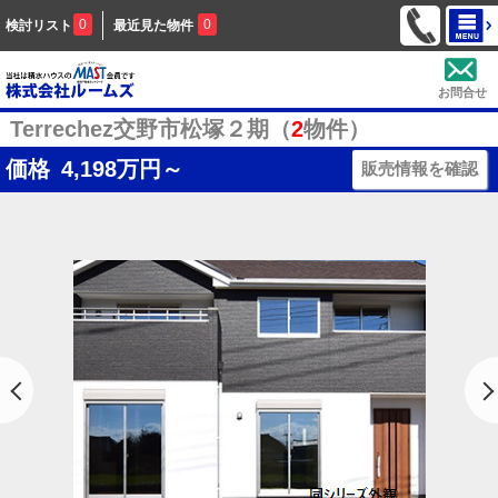
0
0
検討リスト
最近見た物件
お問合せ
Terrechez交野市松塚２期（
2
物件）
価格
4,198
万円～
販売情報を確認