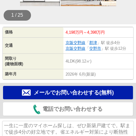
1 / 25
価格
4,198万円～4,398万円
京阪交野線
「
郡津
」駅 徒歩4分
交通
京阪交野線
「
交野市
」駅 徒歩12分
間取り
4LDK(98.12㎡)
(建物面積)
築年月
2026年 6月(新築)
メールでお問い合わせする(無料)
電話でお問い合わせする
一生に一度のマイホーム探しは、ぜひ新築戸建てで。駅ま
で徒歩4分の好立地です。省エネルギー対策により断熱性