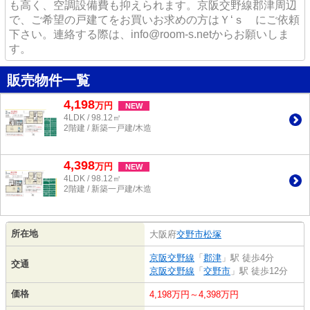
も高く、空調設備費も抑えられます。京阪交野線郡津周辺
で、ご希望の戸建てをお買いお求めの方はＹ‘ｓ にご依頼
下さい。連絡する際は、info@room-s.netからお願いしま
す。
販売物件一覧
4,198
万
円
NEW
4LDK / 98.12㎡
2階建 / 新築一戸建/木造
4,398
万
円
NEW
4LDK / 98.12㎡
2階建 / 新築一戸建/木造
所在地
大阪府
交野市
松塚
京阪交野線
「
郡津
」駅 徒歩4分
交通
京阪交野線
「
交野市
」駅 徒歩12分
価格
4,198万円～4,398万円