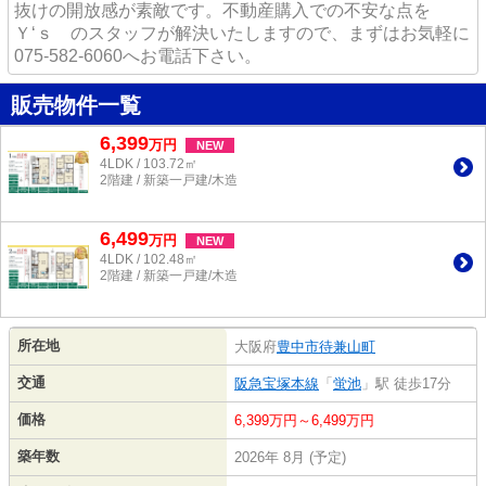
抜けの開放感が素敵です。不動産購入での不安な点を
Ｙ‘ｓ のスタッフが解決いたしますので、まずはお気軽に
075-582-6060へお電話下さい。
販売物件一覧
6,399
万
円
NEW
4LDK / 103.72㎡
2階建 / 新築一戸建/木造
6,499
万
円
NEW
4LDK / 102.48㎡
2階建 / 新築一戸建/木造
所在地
大阪府
豊中市
待兼山町
交通
阪急宝塚本線
「
蛍池
」駅 徒歩17分
価格
6,399万円～6,499万円
築年数
2026年 8月 (予定)