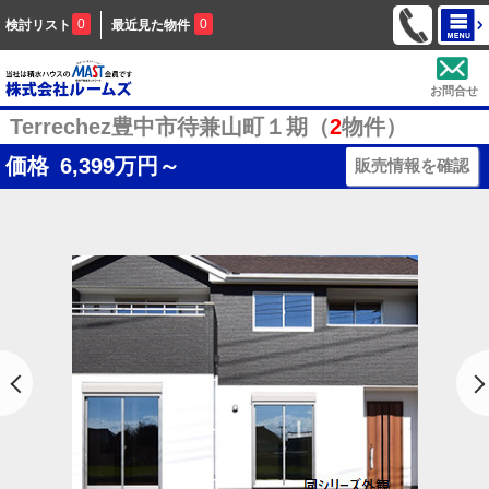
0
0
検討リスト
最近見た物件
お問合せ
Terrechez豊中市待兼山町１期（
2
物件）
価格
6,399
万円～
販売情報を確認