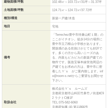
建物面積/坪数
102.48㎡～103.72㎡/31坪～31.37坪
土地面積/坪数
124.71㎡～124.72㎡/37.72坪
種別/構造
新築一戸建/木造
地目
宅地
「Terrechez豊中市待兼山町１期」の
ここがイチオシ。徒歩14分の場所に
豊中市立刀根山小学校があります。
開放感のある吹抜けがとても好評で
す。多くの方から高いニーズのあ
備考
る、内装もピカピカの新築戸建ての
物件です。阪急宝塚本線蛍池周辺の
戸建てをお求めの方は、豊中市に密
着したＹ‘ｓ がご案内致します。inf
o@room-s.netからご要望をお聞かせ
下さい。
株式会社Ｙ‘ｓ ルームズ
京都府京都市山科区竹鼻竹ノ街道町9
2 ラクトC棟1F
取扱会社
TEL:075-582-6060
京都府知事 (4) 第11866号