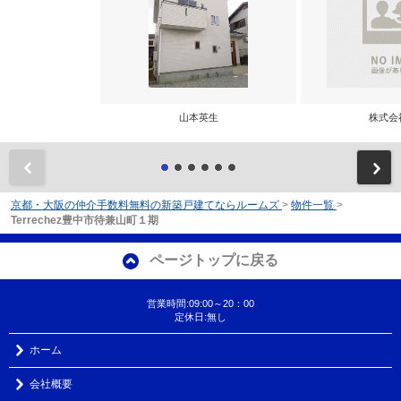
山本英生
株式会
前
京都・大阪の仲介手数料無料の新築戸建てならルームズ
>
物件一覧
>
Terrechez豊中市待兼山町１期
ページトップに戻る
営業時間:09:00～20：00
定休日:無し
ホーム
会社概要