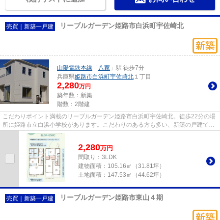
リーブルガーデン姫路市白浜町宇佐崎北
売買｜新築一戸建
山陽電鉄本線
「
八家
」駅 徒歩7分
兵庫県
姫路市
白浜町宇佐崎北
１丁目
2,280
万円
築年数：新築
階数：2階建
こだわりポイント満載のリーブルガーデン姫路市白浜町宇佐崎北。徒歩22分の場
所に姫路市立白浜小学校があります。こだわりのある方も多い、新築の戸建て物
件となっております。駅から...
2,280
万
円
間取り：3LDK
建物面積：
105.16㎡（31.81坪）
土地面積：
147.53㎡（44.62坪）
リーブルガーデン姫路市東山４期
売買｜新築一戸建