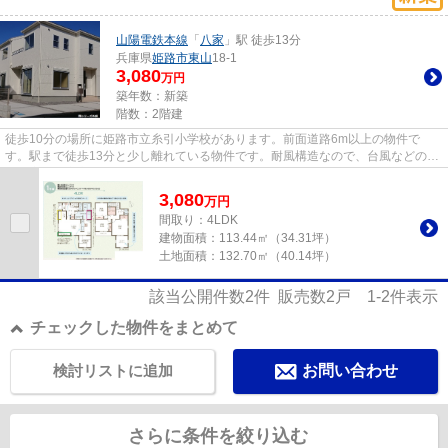
山陽電鉄本線
「
八家
」駅 徒歩13分
兵庫県
姫路市
東山
18-1
3,080
万円
築年数：新築
階数：2階建
徒歩10分の場所に姫路市立糸引小学校があります。前面道路6m以上の物件で
す。駅まで徒歩13分と少し離れている物件です。耐風構造なので、台風などの自
然災害時も安心して過ごせます。...
3,080
万
円
間取り：4LDK
建物面積：
113.44㎡（34.31坪）
土地面積：
132.70㎡（40.14坪）
該当公開件数
2
件 販売数
2
戸
1-2
件表示
チェックした物件をまとめて
検討リストに追加
お問い合わせ
さらに条件を絞り込む