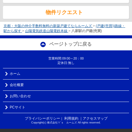
物件リクエスト
京都・大阪の仲介手数料無料の新築戸建てならルームズ
>
(戸建(売買))路線・
駅から探す
>
山陽電気鉄道山陽電鉄本線
>
八家駅の戸建(売買)
ページトップに戻る
営業時間:09:00～20：00
定休日:無し
ホーム
会社概要
お問い合わせ
PCサイト
プライバシーポリシー
利用規約
｜アクセスマップ
｜
Copyright(c) 株式会社Ｙ‘ｓ ルームズ All rights reserved.