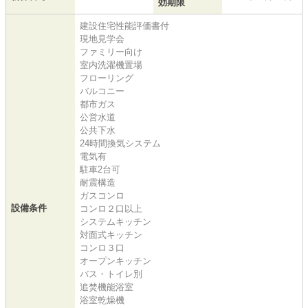
効期限
建設住宅性能評価書付
現地見学会
ファミリー向け
室内洗濯機置場
フローリング
バルコニー
都市ガス
公営水道
公共下水
24時間換気システム
電気有
駐車2台可
耐震構造
ガスコンロ
設備条件
コンロ２口以上
システムキッチン
対面式キッチン
コンロ３口
オープンキッチン
バス・トイレ別
追焚機能浴室
浴室乾燥機