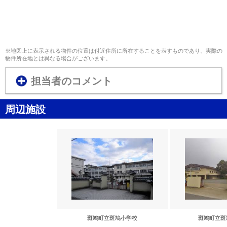
※地図上に表示される物件の位置は付近住所に所在することを表すものであり、実際の
物件所在地とは異なる場合がございます。
担当者のコメント
周辺施設
斑鳩町立斑鳩小学校
斑鳩町立斑