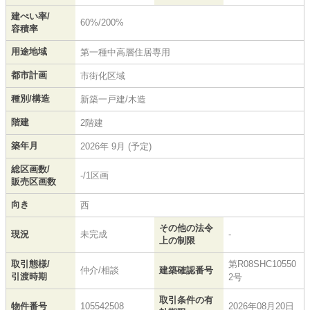
建ぺい率/
60%/200%
容積率
用途地域
第一種中高層住居専用
都市計画
市街化区域
種別/構造
新築一戸建/木造
階建
2階建
築年月
2026年 9月 (予定)
総区画数/
-/1区画
販売区画数
向き
西
その他の法令
現況
未完成
-
上の制限
取引態様/
第R08SHC10550
仲介/相談
建築確認番号
引渡時期
2号
取引条件の有
物件番号
105542508
2026年08月20日