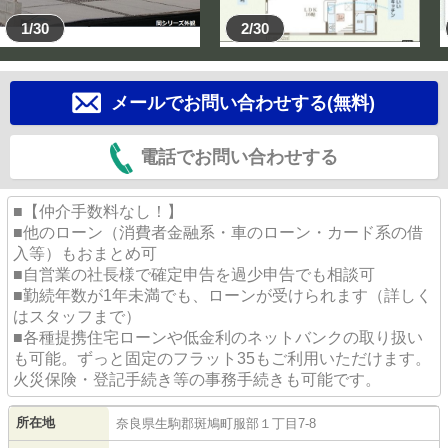
1/30
2/30
メールでお問い合わせする(無料)
電話でお問い合わせする
■【仲介手数料なし！】
■他のローン（消費者金融系・車のローン・カード系の借
入等）もおまとめ可
■自営業の社長様で確定申告を過少申告でも相談可
■勤続年数が1年未満でも、ローンが受けられます（詳しく
はスタッフまで）
■各種提携住宅ローンや低金利のネットバンクの取り扱い
も可能。ずっと固定のフラット35もご利用いただけます。
火災保険・登記手続き等の事務手続きも可能です。
所在地
奈良県
生駒郡斑鳩町
服部
１丁目7-8