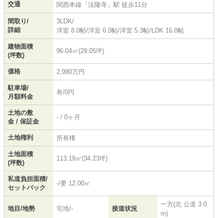
交通
関西本線
「
法隆寺
」駅 徒歩11分
間取り/
3LDK/
詳細
洋室 8.0帖
/
洋室 6.0帖
/
洋室 5.3帖
/
LDK 16.0帖
建物面積
96.04㎡(29.05坪)
(坪数)
価格
2,980万円
駐車場/
有/0円
月額料金
土地の敷
- / 0ヶ月
金 / 保証金
土地権利
所有権
土地面積
113.19㎡(34.23坪)
(坪数)
私道負担面積/
-/要 12.00㎡
セットバック
一方(北 公道 3.0
地目/地勢
宅地/-
接道状況
m)