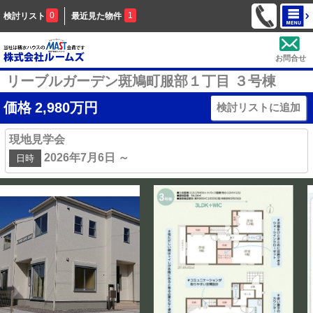
0
1
検討リスト
最近見た物件
お問合せ
リーブルガーデン斑鳩町服部１丁目 ３号棟
価格
2,980
万円
検討リストに追加
現地見学会
2026年7月6日 ～
日時