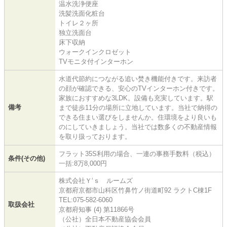
温水洗浄便座
洗髪洗面化粧台
トイレ２ヶ所
独立洗面台
床下収納
ウォークインクロゼット
TVモニタ付インターホン
水道代節約につながる追い焚き機能付きです。来訪者
の顔が確認できる、安心のTVインターホン付きです。
家族におすすめな3LDK。設備も充実しています。駅
備考
まで徒歩11分の場所に立地しています。当社で納得の
できる住まい選びをしませんか。住環境をより良いも
のにしていきましょう。当社では数多くの不動産情報
を取り扱っております。
フラット35S利用の場合、一連の事務手数料（税込）
条件(その他)
一括:8万8,000円
株式会社Ｙ‘ｓ ルームズ
京都府京都市山科区竹鼻竹ノ街道町92 ラクトC棟1F
TEL:075-582-6060
取扱会社
京都府知事 (4) 第11866号
（公社）全日本不動産協会会員