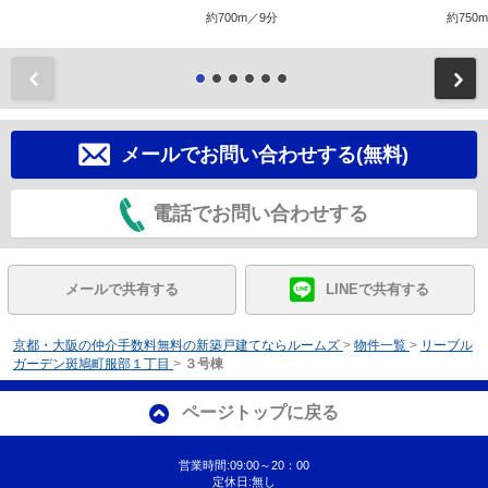
約700m／9分
約750
前
メールでお問い合わせする(無料)
電話でお問い合わせする
メールで共有する
LINEで共有する
京都・大阪の仲介手数料無料の新築戸建てならルームズ
>
物件一覧
>
リーブル
ガーデン斑鳩町服部１丁目
>
３号棟
ページトップに戻る
営業時間:09:00～20：00
定休日:無し