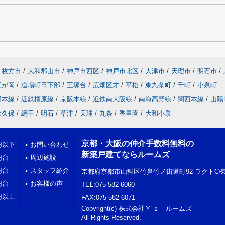
枚方市
/
大和郡山市
/
神戸市西区
/
神戸市北区
/
大津市
/
天理市
/
明石市
/
竜が岡
/
道場町日下部
/
王塚台
/
広畑区才
/
平松
/
東九条町
/
千町
/
小泉町
陽本線
/
近鉄橿原線
/
京阪本線
/
近鉄南大阪線
/
南海高野線
/
関西本線
/
山陽
大久保
/
網干
/
明石
/
草津
/
天理
/
九条
/
香里園
/
大和小泉
京都・大阪の仲介手数料無料の
円以下
お問い合わせ
新築戸建てならルームズ
円台
周辺施設
円台
スタッフ紹介
京都府京都市山科区竹鼻竹ノ街道町92 ラクトC棟
円台
お客様の声
TEL:075-582-6060
円以上
FAX:075-582-6071
Copyright(c) 株式会社Ｙ‘ｓ ルームズ
All Rights Reserved.