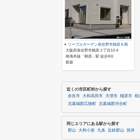
リーブルガーデン泉佐野市鶴原８期
大阪府泉佐野市鶴原３丁目10-4
南海本線「鶴原」駅 徒歩9分
新築
近くの市区町村から探す
奈良市
大和高田市
天理市
橿原市
桜
北葛城郡広陵町
北葛城郡河合町
同じエリアにある駅から探す
郡山
大和小泉
九条
近鉄郡山
筒井