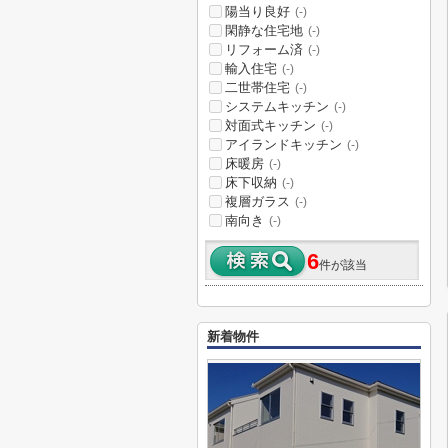
陽当り良好
(-)
閑静な住宅地
(-)
リフォーム済
(-)
輸入住宅
(-)
二世帯住宅
(-)
システムキッチン
(-)
対面式キッチン
(-)
アイランドキッチン
(-)
床暖房
(-)
床下収納
(-)
複層ガラス
(-)
南向き
(-)
6
件が該当
新着物件