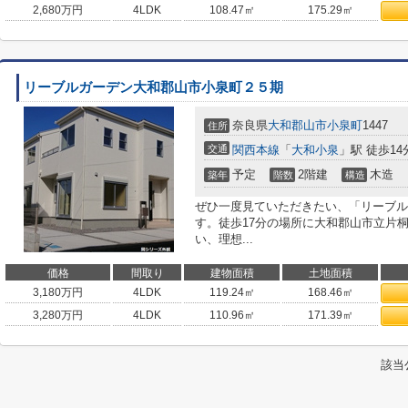
2,680
万円
4LDK
108.47㎡
175.29㎡
リーブルガーデン大和郡山市小泉町２５期
奈良県
大和郡山市
小泉町
1447
住所
交通
関西本線
「
大和小泉
」駅 徒歩14
予定
2階建
木造
築年
階数
構造
ぜひ一度見ていただきたい、「リーブル
す。徒歩17分の場所に大和郡山市立片
い、理想...
価格
間取り
建物面積
土地面積
3,180
万円
4LDK
119.24㎡
168.46㎡
3,280
万円
4LDK
110.96㎡
171.39㎡
該当