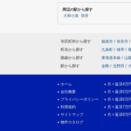
周辺の駅から探す
大和小泉
筒井
市区町村から探す
姫路市
/
奈良市
/
町名から探す
九条町
/
雄琴
/
路線から探す
東海道本線
/
山
駅から探す
金剛
/
北野田
/
ホーム
月々返済4万
会社概要
月々返済5万
プライバシーポリシー
月々返済6万
利用規約
月々返済7万
サイトマップ
月々返済8万
物件カタログ