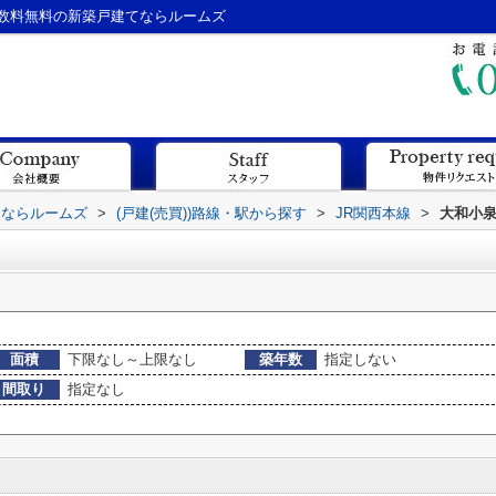
数料無料の新築戸建てならルームズ
てならルームズ
>
(戸建(売買))路線・駅から探す
>
JR関西本線
>
大和小泉
面積
下限なし～上限なし
築年数
指定しない
間取り
指定なし