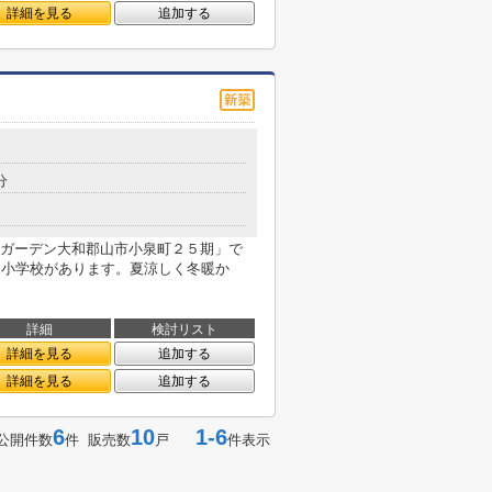
詳細を見る
追加する
分
ガーデン大和郡山市小泉町２５期」で
桐小学校があります。夏涼しく冬暖か
詳細
検討リスト
詳細を見る
追加する
詳細を見る
追加する
6
10
1-6
公開件数
件 販売数
戸
件表示