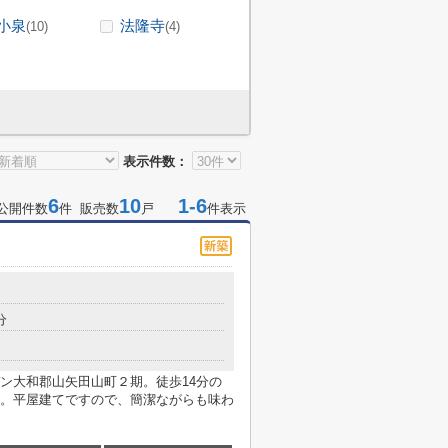
小泉
法隆寺
(10)
(4)
表示件数：
6
10
1-6
公開件数
件 販売数
戸
件表示
分
ン大和郡山矢田山町２期。徒歩14分の
。平屋建てですので、簡潔ながらも味わ