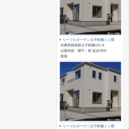
リーブルガーデン太子町鵤１１期
兵庫県揖保郡太子町鵤161-9
山陽本線「網干」駅 徒歩28分
新築
リーブルガーデン太子町鵤１１期