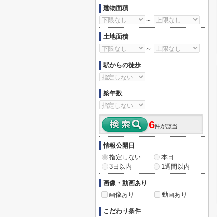
建物面積
～
土地面積
～
駅からの徒歩
築年数
6
件が該当
情報公開日
指定しない
本日
3日以内
1週間以内
画像・動画あり
画像あり
動画あり
こだわり条件