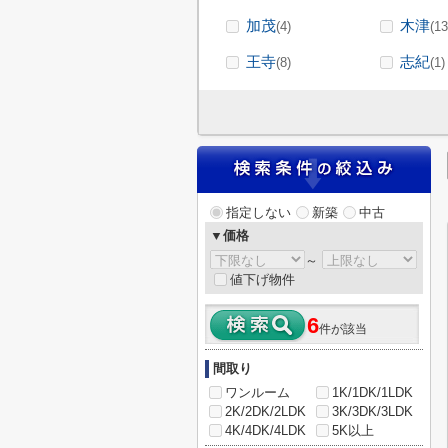
加茂
木津
(4)
(13
王寺
志紀
(8)
(1)
指定しない
新築
中古
▼価格
～
値下げ物件
6
件が該当
間取り
ワンルーム
1K/1DK/1LDK
2K/2DK/2LDK
3K/3DK/3LDK
4K/4DK/4LDK
5K以上