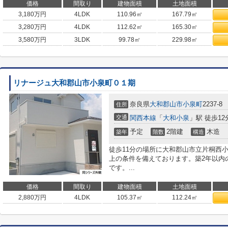
価格
間取り
建物面積
土地面積
3,180
万円
4LDK
110.96㎡
167.79㎡
3,280
万円
4LDK
112.62㎡
165.30㎡
3,580
万円
3LDK
99.78㎡
229.98㎡
リナージュ大和郡山市小泉町０１期
奈良県
大和郡山市
小泉町
2237-8
住所
交通
関西本線
「
大和小泉
」駅 徒歩12
予定
2階建
木造
築年
階数
構造
徒歩11分の場所に大和郡山市立片桐西
上の条件を備えております。築2年以内
です。...
価格
間取り
建物面積
土地面積
2,880
万円
4LDK
105.37㎡
112.24㎡