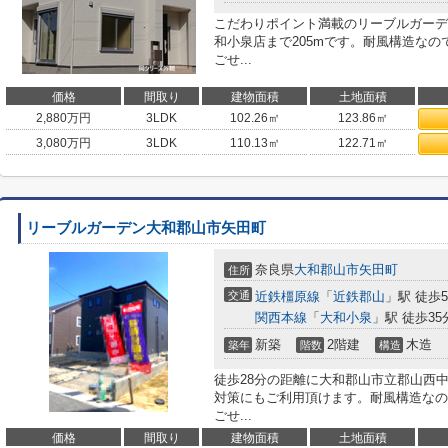
こだわりポイント満載のリーブルガーデ
和小泉店まで205mです。耐風構造な
ごせ...
価格
間取り
建物面積
土地面積
2,880
万円
3LDK
102.26㎡
123.86㎡
3,080
万円
3LDK
110.13㎡
122.71㎡
リーブルガーデン大和郡山市矢田町
奈良県
大和郡山市
矢田町
住所
交通
近鉄橿原線
「
近鉄郡山
」駅 徒歩5
関西本線
「
大和小泉
」駅 徒歩35
新築
2階建
木造
築年
階数
構造
徒歩28分の距離に大和郡山市立郡山西
対策にもご利用頂けます。耐風構造なの
ごせ...
価格
間取り
建物面積
土地面積