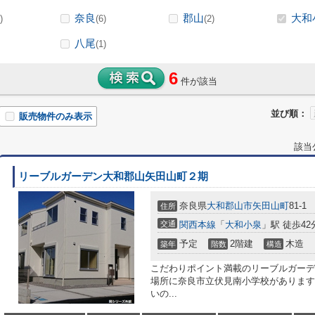
奈良
郡山
大和
)
(6)
(2)
八尾
(1)
6
件が該当
並び順：
販売物件のみ表示
該当
リーブルガーデン大和郡山矢田山町２期
奈良県
大和郡山市
矢田山町
81-1
住所
交通
関西本線
「
大和小泉
」駅 徒歩42
予定
2階建
木造
築年
階数
構造
こだわりポイント満載のリーブルガーデ
場所に奈良市立伏見南小学校があります
いの...