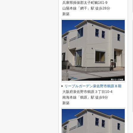
兵庫県揖保郡太子町鵤161-9
山陽本線「網干」駅 徒歩28分
新築
リーブルガーデン泉佐野市鶴原８期
大阪府泉佐野市鶴原３丁目10-4
南海本線「鶴原」駅 徒歩9分
新築