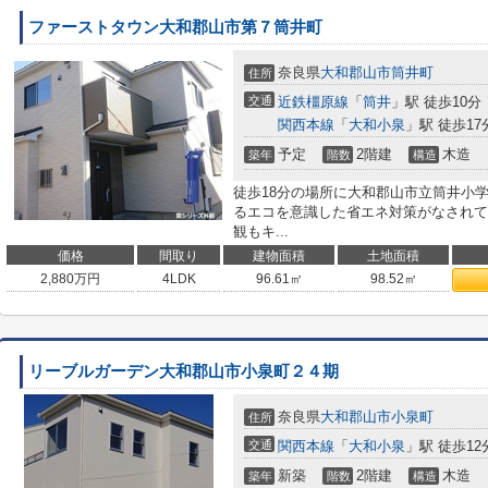
ファーストタウン大和郡山市第７筒井町
奈良県
大和郡山市
筒井町
住所
交通
近鉄橿原線
「
筒井
」駅 徒歩10分
関西本線
「
大和小泉
」駅 徒歩17
予定
2階建
木造
築年
階数
構造
徒歩18分の場所に大和郡山市立筒井小
るエコを意識した省エネ対策がなされて
観もキ...
価格
間取り
建物面積
土地面積
2,880
万円
4LDK
96.61㎡
98.52㎡
リーブルガーデン大和郡山市小泉町２４期
奈良県
大和郡山市
小泉町
住所
交通
関西本線
「
大和小泉
」駅 徒歩12
新築
2階建
木造
築年
階数
構造